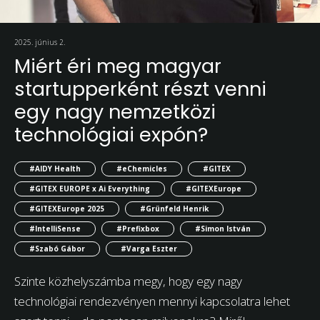
2025. június 2.
Miért éri meg magyar
startupperként részt venni
egy nagy nemzetközi
technológiai expón?
#AIDY Health
#eChemicles
#GITEX
#GITEX EUROPE x Ai Everything
#GITEXEurope
#GITEXEurope 2025
#Grünfeld Henrik
#IntelliSense
#Prefixbox
#Simon István
#Szabó Gábor
#Varga Eszter
Szinte közhelyszámba megy, hogy egy nagy
technológiai rendezvényen mennyi kapcsolatra lehet