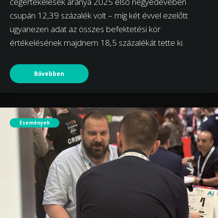
cégértékelések aránya 2025 első negyedévében
csupán 12,39 százalék volt – míg két évvel ezelőtt
ugyanezen adat az összes befektetési kör
értékelésének majdnem 18,5 százalékát tette ki.
Bővebben
Események