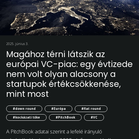
2025. június 3.
Magához térni látszik az
európai VC-piac: egy évtizede
nem volt olyan alacsony a
startupok értékcsökkenése,
mint most
#down round
#Európa
#flat round
#kockázati tőke
#PitchBook
#VC
A PitchBook adatai szerint a lefelé irányuló