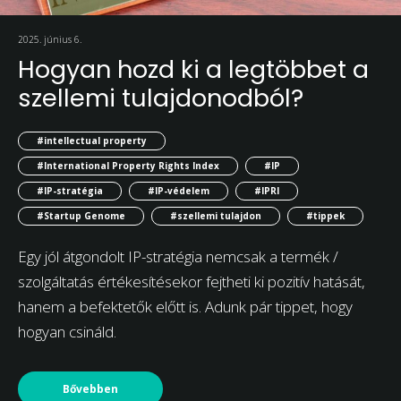
2025. június 6.
Hogyan hozd ki a legtöbbet a
szellemi tulajdonodból?
#intellectual property
#International Property Rights Index
#IP
#IP-stratégia
#IP-védelem
#IPRI
#Startup Genome
#szellemi tulajdon
#tippek
Egy jól átgondolt IP-stratégia nemcsak a termék /
szolgáltatás értékesítésekor fejtheti ki pozitív hatását,
hanem a befektetők előtt is. Adunk pár tippet, hogy
hogyan csináld.
Bővebben