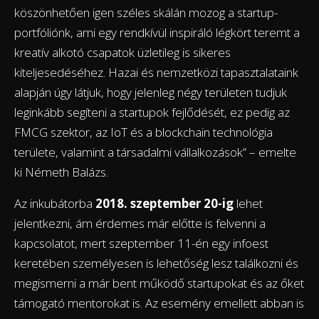
köszönhetően igen széles skálán mozog a startup-
portfóliónk, ami egy rendkívül inspiráló légkört teremt a
kreatív alkotó csapatok üzletileg is sikeres
kiteljesedéséhez. Hazai és nemzetközi tapasztalataink
alapján úgy látjuk, hogy jelenleg négy területen tudjuk
leginkább segíteni a startupok fejlődését, ez pedig az
FMCG szektor, az IoT és a blockchain technológia
területe, valamint a társadalmi vállalkozások” – emelte
ki Németh Balázs.
Az inkubátorba
2018. szeptember 20-ig
lehet
jelentkezni, ám érdemes már előtte is felvenni a
kapcsolatot, mert szeptember 11-én egy infoest
keretében személyesen is lehetőség lesz találkozni és
megismerni a már bent működő startupokat és az őket
támogató mentorokat is. Az esemény emellett abban is