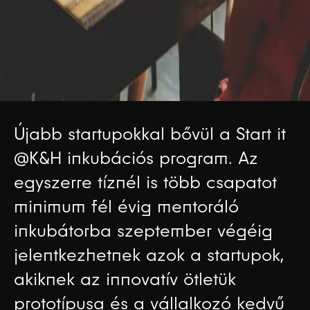
Újabb startupokkal bővül a Start it
@K&H inkubációs program. Az
egyszerre tíznél is több csapatot
minimum fél évig mentoráló
inkubátorba szeptember végéig
jelentkezhetnek azok a startupok,
akiknek az innovatív ötletük
prototípusa és a vállalkozó kedvű