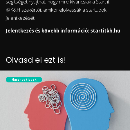
segítséget nyújthat, hogy mire kíváncsiak a Start it
@K&H szakértői, amikor elolvassák a startupok
jelentkezését.
Jelentkezés és bővebb információ:
startitkh.hu
Olvasd el ezt is!
Hasznos tippek