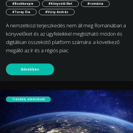
#Bookkeepie
#Könyvelő-Net
#románia
#Turay Dia
#Vizsy András
A nemzetközi terjeszkedés nem áll meg Romániában a
könyvelőket és az ügyfeleikkel megbízható módon és
digitálisan összekötő platform számára: a következő
megálló az ír és a régiós piac.
Bővebben
Trendek, elemzések