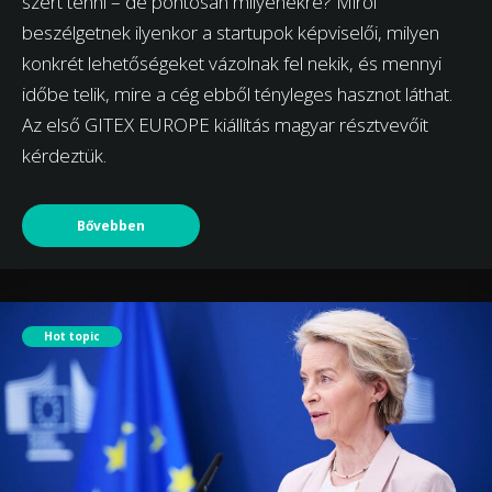
szert tenni – de pontosan milyenekre? Miről
beszélgetnek ilyenkor a startupok képviselői, milyen
konkrét lehetőségeket vázolnak fel nekik, és mennyi
időbe telik, mire a cég ebből tényleges hasznot láthat.
Az első GITEX EUROPE kiállítás magyar résztvevőit
kérdeztük.
Bővebben
Hot topic