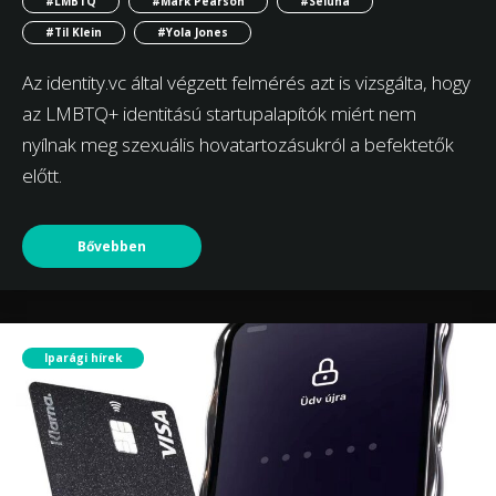
#LMBTQ
#Mark Pearson
#Seluna
#Til Klein
#Yola Jones
Az identity.vc által végzett felmérés azt is vizsgálta, hogy
az LMBTQ+ identitású startupalapítók miért nem
nyílnak meg szexuális hovatartozásukról a befektetők
előtt.
Bővebben
Iparági hírek