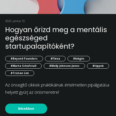
2025. június 13.
Hogyan őrizd meg a mentális
egészséged
startupalapítóként?
#Beyond Founders
#Flexa
#kiégés
#Marta Schafstall
#Molly Johnson-Jones
#tippek
#Tristan Lim
Az önsegítő cikkek praktikáinak értelmetlen pipálgatása
helyett gyúrj az önismeretre!
Bővebben