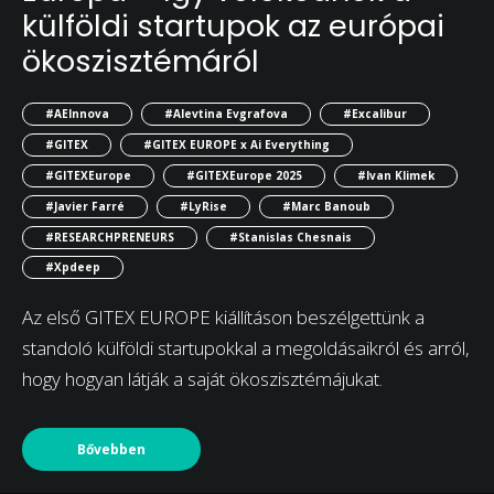
külföldi startupok az európai
ökoszisztémáról
#AEInnova
#Alevtina Evgrafova
#Excalibur
#GITEX
#GITEX EUROPE x Ai Everything
#GITEXEurope
#GITEXEurope 2025
#Ivan Klimek
#Javier Farré
#LyRise
#Marc Banoub
#RESEARCHPRENEURS
#Stanislas Chesnais
#Xpdeep
Az első GITEX EUROPE kiállításon beszélgettünk a
standoló külföldi startupokkal a megoldásaikról és arról,
hogy hogyan látják a saját ökoszisztémájukat.
Bővebben