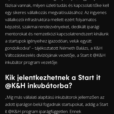
fázisai vannak, milyen üzleti tudás és kapcsolati tőke kell
egy sikeres vállalkozás megvalósulásához. Az ingyenes
vállalkozói infrastruktúra mellett ezért folyamatos
képzést, szakmai rendezvényeket, dedikált iparági
mentorokat és nemzetközi kapcsolatrendszert kínálunk
a startupok igényeihez igazodóan, velük együtt
gondolkodva” – tájékoztatott Németh Balázs, a K&H
Változáskezelés divíziójának vezetője, a Start it @K&H
inkubátor program vezetője.
Kik jelentkezhetnek a Start it
@K&H inkubátorba?
„Míg más vállalati alapítású inkubátorok jellemzően az
adott iparágon belül fogadnak startupokat, addig a Start
it @K&H program iparágfüggetlen. Ennek