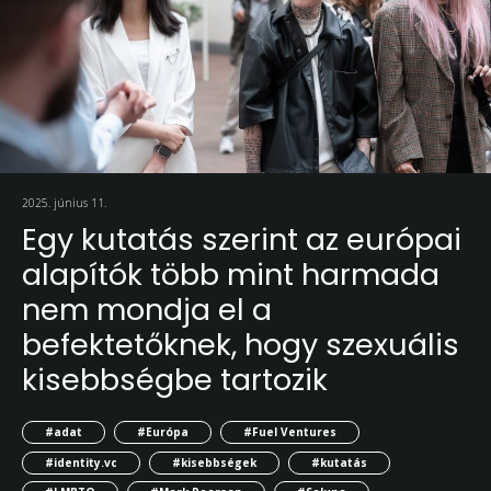
2025. június 11.
Egy kutatás szerint az európai
alapítók több mint harmada
nem mondja el a
befektetőknek, hogy szexuális
kisebbségbe tartozik
#adat
#Európa
#Fuel Ventures
#identity.vc
#kisebbségek
#kutatás