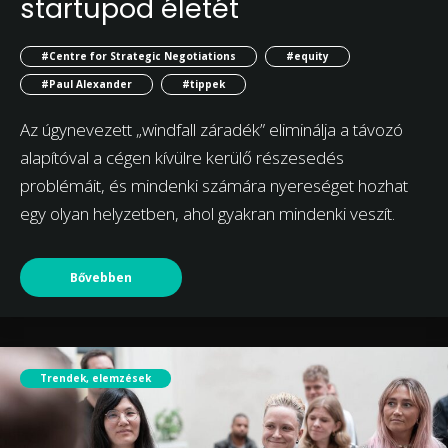
startupod életét
#Centre for Strategic Negotiations
#equity
#Paul Alexander
#tippek
Az úgynevezett „windfall záradék” eliminálja a távozó
alapítóval a cégen kívülre kerülő részesedés
problémáit, és mindenki számára nyereséget hozhat
egy olyan helyzetben, ahol gyakran mindenki veszít.
Bővebben
Trendek, elemzések