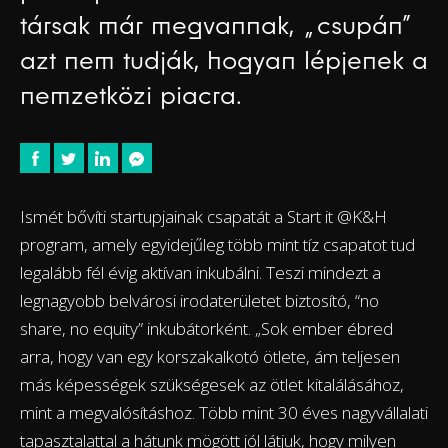
társak már megvannak, „csupán”
azt nem tudják, hogyan lépjenek a
nemzetközi piacra.
Ismét bővíti startupjainak csapatát a Start it @K&H
program, amely egyidejűleg több mint tíz csapatot tud
legalább fél évig aktívan inkubálni. Teszi mindezt a
legnagyobb belvárosi irodaterületet biztosító, “no
share, no equity” inkubátorként. „Sok ember ébred
arra, hogy van egy korszakalkotó ötlete, ám teljesen
más képességek szükségesek az ötlet kitalálásához,
mint a megvalósításhoz. Több mint 30 éves nagyvállalati
tapasztalattal a hátunk mögött jól látjuk, hogy milyen