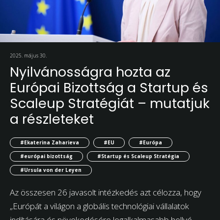
2025. május 30.
Nyilvánosságra hozta az
Európai Bizottság a Startup és
Scaleup Stratégiát – mutatjuk
a részleteket
#Ekaterina Zaharieva
#EU
#Európa
#európai bizottság
#Startup és Scaleup Stratégia
#Ursula von der Leyen
Az összesen 26 javasolt intézkedés azt célozza, hogy
„Európát a világon a globális technológiai vállalatok
indítására és növekedésére legalkalmasabb hellyé