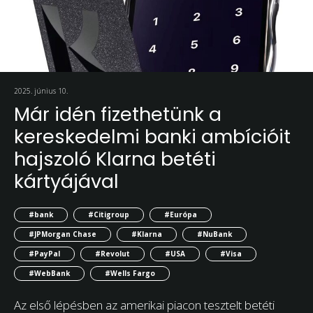
2025. június 10.
Már idén fizethetünk a
kereskedelmi banki ambícióit
hajszoló Klarna betéti
kártyájával
#bank
#Citigroup
#Európa
#JPMorgan Chase
#Klarna
#NuBank
#PayPal
#Revolut
#USA
#Visa
#WebBank
#Wells Fargo
Az első lépésben az amerikai piacon tesztelt betéti