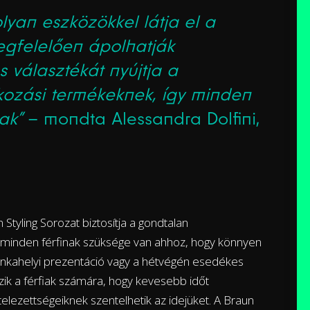
yan eszközökkel látja el a
egfelelően ápolhatják
s választékát nyújtja a
kozási termékeknek, így minden
ak”
– mondta Alessandra Dolfini,
Styling Sorozat biztosítja a gondtalan
e minden férfinak szüksége van ahhoz, hogy könnyen
munkahelyi prezentáció vagy a hétvégén esedékes
zik a férfiak számára, hogy kevesebb időt
elezettségeiknek szentelhetik az idejüket. A Braun