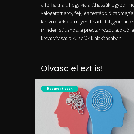
a férfiaknak, hogy kialakíthassák egyedi
válogatott arc-, fej-, és testápoló csomagja
készülékek bármilyen feladattal gyorsan
minden stílushoz, a precíz mozdulatoktól a 
kreativitását a külsejük kialakításában.
Olvasd el ezt is!
Hasznos tippek