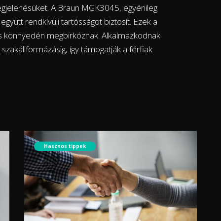
 megjelenésüket. A Braun MGK3045, egyénileg
 együtt rendkívüli tartósságot biztosít. Ezek a
 és könnyedén megbirkóznak. Alkalmazkodnak
szakállformázásig, így támogatják a férfiak
Hasznos tippek