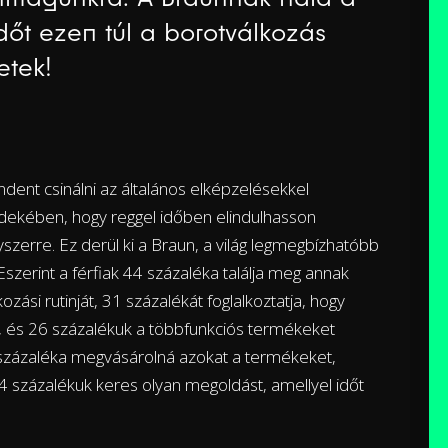
dőt ezen túl a borotválkozás
etek!
ent csinálni az általános elképzelésekkel
érdekében, hogy reggel időben elindulhasson
gyszerre. Ez derül ki a Braun, a világ legmegbízhatóbb
szerint a férfiak 44 százaléka találja meg annak
ási rutinját, 31 százalékát foglalkoztatja, hogy
a, és 26 százalékuk a többfunkciós termékeket
 százaléka megvásárolná azokat a termékeket,
54 százalékuk keres olyan megoldást, amellyel időt