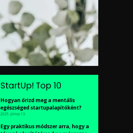
StartUp! Top 10
Hogyan őrizd meg a mentális
egészséged startupalapítóként?
2025. június 13.
Egy praktikus módszer arra, hogy a