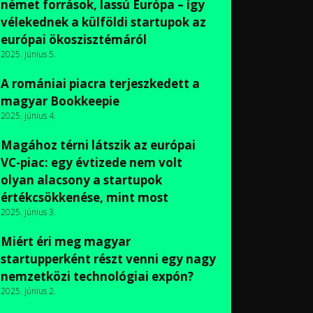
német források, lassú Európa – így
vélekednek a külföldi startupok az
európai ökoszisztémáról
2025. június 5.
A romániai piacra terjeszkedett a
magyar Bookkeepie
2025. június 4.
Magához térni látszik az európai
VC-piac: egy évtizede nem volt
olyan alacsony a startupok
értékcsökkenése, mint most
2025. június 3.
Miért éri meg magyar
startupperként részt venni egy nagy
nemzetközi technológiai expón?
2025. június 2.