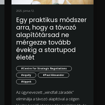
2025. június 12.
Egy praktikus módszer
arra, hogy a távozó
alapítótársad ne
mérgezze tovább
évekig a startupod
életét
#Centre for Strategic Negotiations
#equity
#Paul Alexander
#tippek
Az úgynevezett „windfall záradék”
eliminálja a távozó alapítóval a cégen