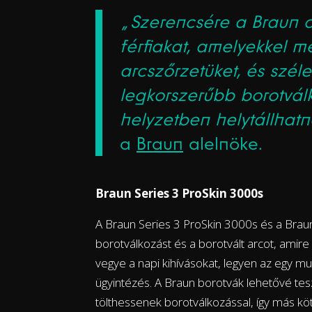
„Szerencsére a Braun ol
férfiakat, amelyekkel m
arcszőrzetüket, és széle
legkorszerűbb borotvál
helyzetben helytállhatn
a
Braun
alelnöke.
Braun Series 3 ProSkin 3000s
A Braun Series 3 ProSkin 3000s és a Braun 
borotválkozást és a borotvált arcot, amir
vegye a napi kihívásokat, legyen az egy 
ügyintézés. A Braun borotvák lehetővé tes
tölthessenek borotválkozással, így más köt