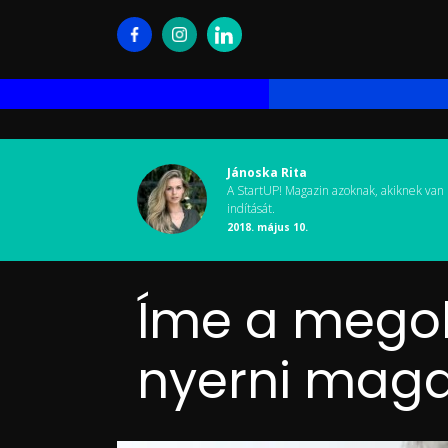
Jánoska Rita
A StartUP! Magazin azoknak, akiknek van 
indítását.
2018. május 10.
Íme a megold
nyerni mag