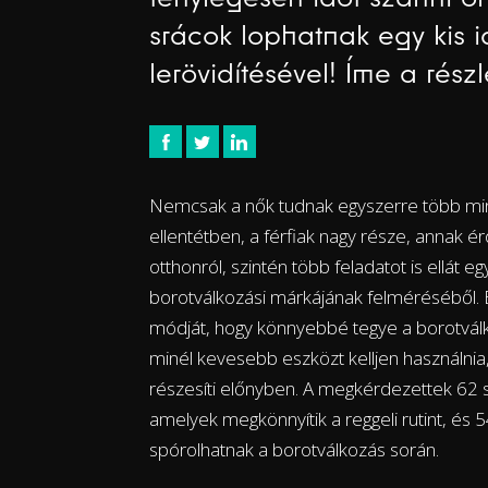
srácok lophatnak egy kis i
lerövidítésével! Íme a részl
Nemcsak a nők tudnak egyszerre több mind
ellentétben, a férfiak nagy része, annak 
otthonról, szintén több feladatot is ellát e
borotválkozási márkájának felméréséből. E
módját, hogy könnyebbé tegye a borotválkoz
minél kevesebb eszközt kelljen használni
részesíti előnyben. A megkérdezettek 62
amelyek megkönnyítik a reggeli rutint, és 
spórolhatnak a borotválkozás során.