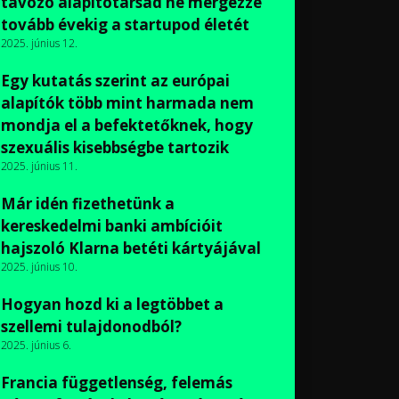
távozó alapítótársad ne mérgezze
tovább évekig a startupod életét
2025. június 12.
Egy kutatás szerint az európai
alapítók több mint harmada nem
mondja el a befektetőknek, hogy
szexuális kisebbségbe tartozik
2025. június 11.
Már idén fizethetünk a
kereskedelmi banki ambícióit
hajszoló Klarna betéti kártyájával
2025. június 10.
Hogyan hozd ki a legtöbbet a
szellemi tulajdonodból?
2025. június 6.
Francia függetlenség, felemás