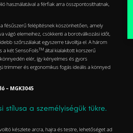
lió használatával a férfiak arra összpontosíthatnak,
a fésűszerű felépítésnek köszönhetően, amely
va vágó elemeihez, csökkenti a borotválkozási időt,
idebb szőrszálakat egyszerre távolítja el. A három
TM
 a két SensoFoils
által kialakított korszerű
könnyedén elér, így kényelmes és gyors
ágú trimmer és ergonomikus fogás ideális a könnyed
oló – MGK3045
i stílusa a személyiségük tükre.
olító készlete arcra, hajra és testre, lehetőséget ad