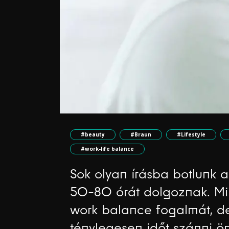
#beauty
#Braun
#Lifestyle
#work-life balance
Sok olyan írásba botlunk a
50-80 órát dolgoznak. Min
work balance fogalmát, d
ténylegesen időt szánni 