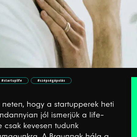
#startuplife
#szépségápolás
 neten, hogy a startupperek heti
dannyian jól ismerjük a life-
e csak kevesen tudunk
önmagunkra. A Braunnak hála a