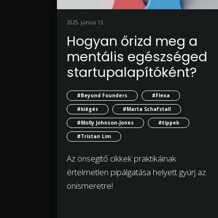
2025. június 13.
Hogyan őrizd meg a
mentális egészséged
startupalapítóként?
#Beyond Founders
#Flexa
#kiégés
#Marta Schafstall
#Molly Johnson-Jones
#tippek
#Tristan Lim
Az önsegítő cikkek praktikáinak
értelmetlen pipálgatása helyett gyúrj az
önismeretre!