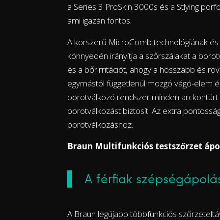
a Series 3 ProSkin 3000s és a Stlying porfo
ami igazán fontos.
A korszerű MicroComb technológiának és 
könnyedén irányítja a szőrszálakat a borot
és a bőrirritációt, ahogy a hosszabb és röv
egymástól függetlenül mozgó vágó-elem és
borotválkozó rendszer minden arckontúrt 
borotválkozást biztosít. Az extra pontoss
borotválkozáshoz.
Braun Multifunkciós testszőrzet áp
A férfiak szépségápolás
A Braun legújabb többfunkciós szőrzeteltáv