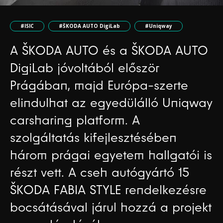
#ISIC
#ŠKODA AUTO DigiLab
#Uniqway
A ŠKODA AUTO és a ŠKODA AUTO
DigiLab jóvoltából először
Prágában, majd Európa-szerte
elindulhat az egyedülálló Uniqway
carsharing platform. A
szolgáltatás kifejlesztésében
három prágai egyetem hallgatói is
részt vett. A cseh autógyártó 15
ŠKODA FABIA STYLE rendelkezésre
bocsátásával járul hozzá a projekt