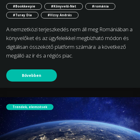
#Bookkeepie
#Könyvelő-Net
#románia
#Turay Dia
#Vizsy András
A nemzetközi terjeszkedés nem áll meg Romániában a
könyvelőket és az ügyfeleikkel megbízható módon és
digitálisan összekötő platform számára: a következő
megálló az ír és a régiós piac.
Bővebben
Trendek, elemzések