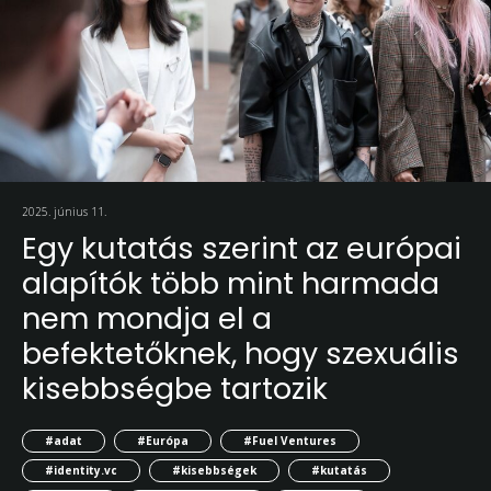
2025. június 11.
Egy kutatás szerint az európai
alapítók több mint harmada
nem mondja el a
befektetőknek, hogy szexuális
kisebbségbe tartozik
#adat
#Európa
#Fuel Ventures
#identity.vc
#kisebbségek
#kutatás