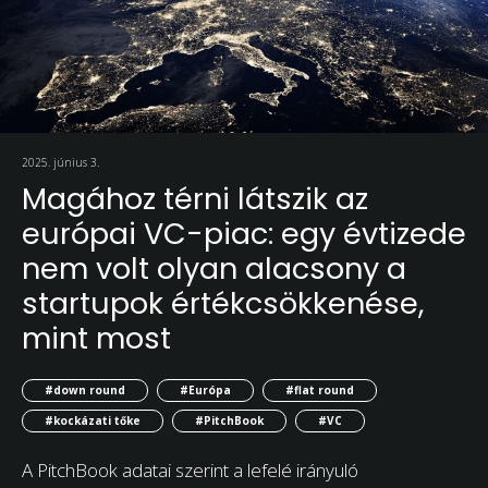
2025. június 3.
Magához térni látszik az
európai VC-piac: egy évtizede
nem volt olyan alacsony a
startupok értékcsökkenése,
mint most
#down round
#Európa
#flat round
#kockázati tőke
#PitchBook
#VC
A PitchBook adatai szerint a lefelé irányuló