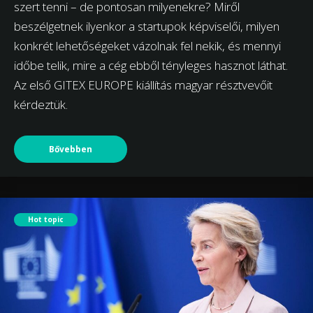
szert tenni – de pontosan milyenekre? Miről
beszélgetnek ilyenkor a startupok képviselői, milyen
konkrét lehetőségeket vázolnak fel nekik, és mennyi
időbe telik, mire a cég ebből tényleges hasznot láthat.
Az első GITEX EUROPE kiállítás magyar résztvevőit
kérdeztük.
Bővebben
Hot topic