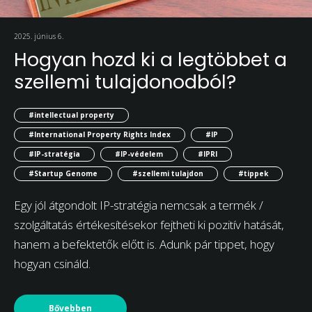
2025. június 6.
Hogyan hozd ki a legtöbbet a
szellemi tulajdonodból?
#intellectual property
#International Property Rights Index
#IP
#IP-stratégia
#IP-védelem
#IPRI
#Startup Genome
#szellemi tulajdon
#tippek
Egy jól átgondolt IP-stratégia nemcsak a termék /
szolgáltatás értékesítésekor fejtheti ki pozitív hatását,
hanem a befektetők előtt is. Adunk pár tippet, hogy
hogyan csináld.
Bővebben