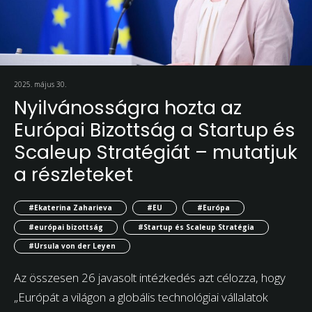
2025. május 30.
Nyilvánosságra hozta az
Európai Bizottság a Startup és
Scaleup Stratégiát – mutatjuk
a részleteket
#Ekaterina Zaharieva
#EU
#Európa
#európai bizottság
#Startup és Scaleup Stratégia
#Ursula von der Leyen
Az összesen 26 javasolt intézkedés azt célozza, hogy
„Európát a világon a globális technológiai vállalatok