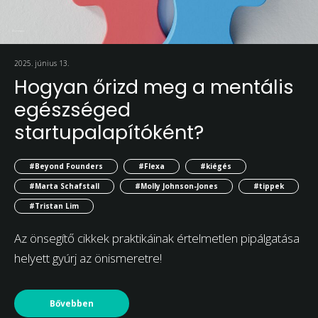
2025. június 13.
Hogyan őrizd meg a mentális
egészséged
startupalapítóként?
#Beyond Founders
#Flexa
#kiégés
#Marta Schafstall
#Molly Johnson-Jones
#tippek
#Tristan Lim
Az önsegítő cikkek praktikáinak értelmetlen pipálgatása
helyett gyúrj az önismeretre!
Bővebben