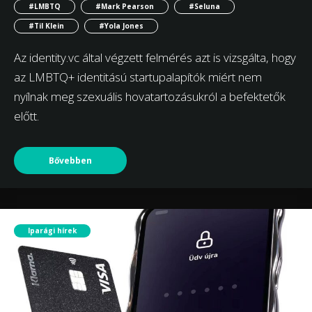
#LMBTQ
#Mark Pearson
#Seluna
#Til Klein
#Yola Jones
Az identity.vc által végzett felmérés azt is vizsgálta, hogy
az LMBTQ+ identitású startupalapítók miért nem
nyílnak meg szexuális hovatartozásukról a befektetők
előtt.
Bővebben
Iparági hírek