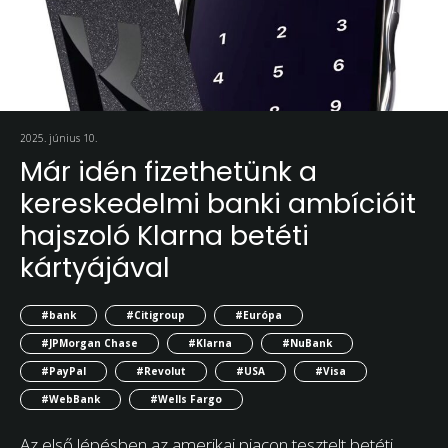
2025. június 10.
Már idén fizethetünk a
kereskedelmi banki ambícióit
hajszoló Klarna betéti
kártyájával
#bank
#Citigroup
#Európa
#JPMorgan Chase
#Klarna
#NuBank
#PayPal
#Revolut
#USA
#Visa
#WebBank
#Wells Fargo
Az első lépésben az amerikai piacon tesztelt betéti