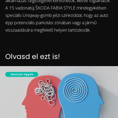
alkalmazás segítségével kereshetők, illetve foglalhatók.
A 15 vadonatúj ŠKODA FABIA STYLE mindegyikében
speciális Uniqway-gomb jelzi színkóddal, hogy az autó
épp potenciális parkolási zónában vagy a jármű
visszaadására megfelelő helyen tartózkodik.
Olvasd el ezt is!
Hasznos tippek