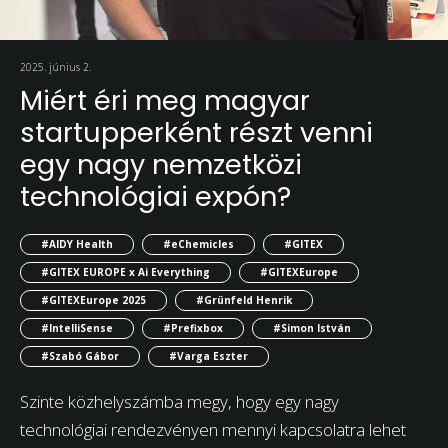
2025. június 2.
Miért éri meg magyar
startupperként részt venni
egy nagy nemzetközi
technológiai expón?
#AIDY Health
#eChemicles
#GITEX
#GITEX EUROPE x Ai Everything
#GITEXEurope
#GITEXEurope 2025
#Grünfeld Henrik
#IntelliSense
#Prefixbox
#Simon István
#Szabó Gábor
#Varga Eszter
Szinte közhelyszámba megy, hogy egy nagy
technológiai rendezvényen mennyi kapcsolatra lehet