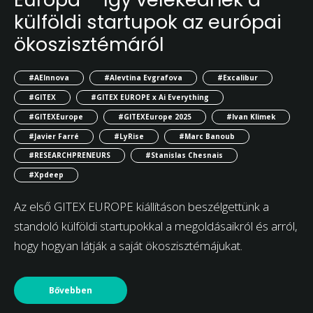
külföldi startupok az európai
ökoszisztémáról
#AEInnova
#Alevtina Evgrafova
#Excalibur
#GITEX
#GITEX EUROPE x Ai Everything
#GITEXEurope
#GITEXEurope 2025
#Ivan Klimek
#Javier Farré
#LyRise
#Marc Banoub
#RESEARCHPRENEURS
#Stanislas Chesnais
#Xpdeep
Az első GITEX EUROPE kiállításon beszélgettünk a
standoló külföldi startupokkal a megoldásaikról és arról,
hogy hogyan látják a saját ökoszisztémájukat.
Bővebben