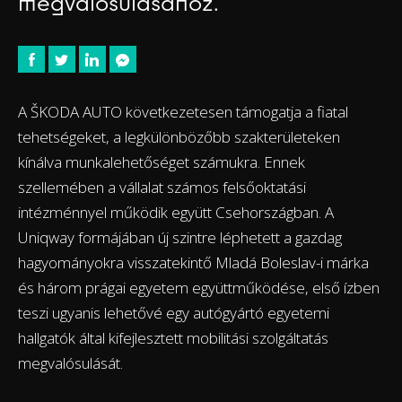
megvalósulásához.
A ŠKODA AUTO következetesen támogatja a fiatal
tehetségeket, a legkülönbözőbb szakterületeken
kínálva munkalehetőséget számukra. Ennek
szellemében a vállalat számos felsőoktatási
intézménnyel működik együtt Csehországban. A
Uniqway formájában új szintre léphetett a gazdag
hagyományokra visszatekintő Mladá Boleslav-i márka
és három prágai egyetem együttműködése, első ízben
teszi ugyanis lehetővé egy autógyártó egyetemi
hallgatók által kifejlesztett mobilitási szolgáltatás
megvalósulását.