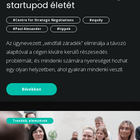
startupod életét
#Centre for Strategic Negotiations
#equity
#Paul Alexander
#tippek
Az úgynevezett „windfall záradék” eliminálja a távozó
alapítóval a cégen kívülre kerülő részesedés
problémáit, és mindenki számára nyereséget hozhat
egy olyan helyzetben, ahol gyakran mindenki veszít.
Bővebben
Trendek, elemzések