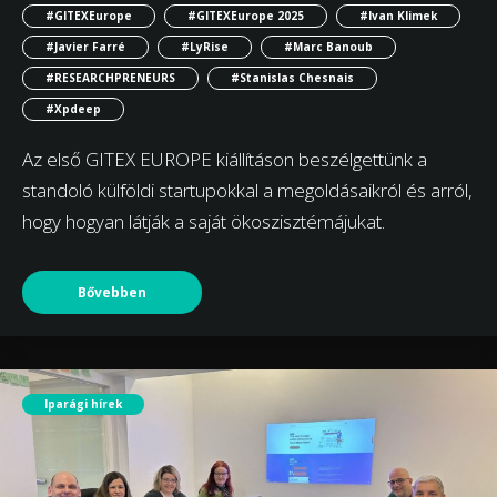
#GITEXEurope
#GITEXEurope 2025
#Ivan Klimek
#Javier Farré
#LyRise
#Marc Banoub
#RESEARCHPRENEURS
#Stanislas Chesnais
#Xpdeep
Az első GITEX EUROPE kiállításon beszélgettünk a
standoló külföldi startupokkal a megoldásaikról és arról,
hogy hogyan látják a saját ökoszisztémájukat.
Bővebben
Iparági hírek