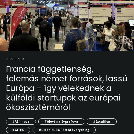
2025. június 5.
Francia függetlenség,
felemás német források, lassú
Európa – így vélekednek a
külföldi startupok az európai
ökoszisztémáról
#AEInnova
#Alevtina Evgrafova
#Excalibur
#GITEX
#GITEX EUROPE x Ai Everything