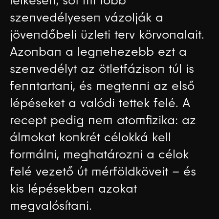
szenvedélyesen vázolják a
jövendőbeli üzleti terv körvonalait.
Azonban a legnehezebb ezt a
szenvedélyt az ötletfázison túl is
fenntartani, és megtenni az első
lépéseket a valódi tettek felé. A
recept pedig nem atomfizika: az
álmokat konkrét célokká kell
formálni, meghatározni a célok
felé vezető út mérföldköveit – és
kis lépésekben azokat
megvalósítani.