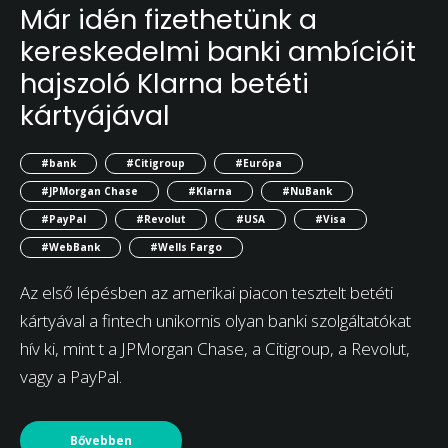
Már idén fizethetünk a
kereskedelmi banki ambícióit
hajszoló Klarna betéti
kártyájával
#bank
#Citigroup
#Európa
#JPMorgan Chase
#Klarna
#NuBank
#PayPal
#Revolut
#USA
#Visa
#WebBank
#Wells Fargo
Az első lépésben az amerikai piacon tesztelt betéti
kártyával a fintech unikornis olyan banki szolgáltatókat
hív ki, mint t a JPMorgan Chase, a Citigroup, a Revolut,
vagy a PayPal.
Bővebben