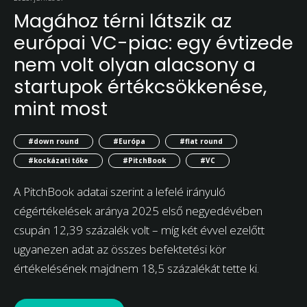
Magához térni látszik az
európai VC-piac: egy évtizede
nem volt olyan alacsony a
startupok értékcsökkenése,
mint most
#down round
#Európa
#flat round
#kockázati tőke
#PitchBook
#VC
A PitchBook adatai szerint a lefelé irányuló
cégértékelések aránya 2025 első negyedévében
csupán 12,39 százalék volt – míg két évvel ezelőtt
ugyanezen adat az összes befektetési kör
értékelésének majdnem 18,5 százalékát tette ki.