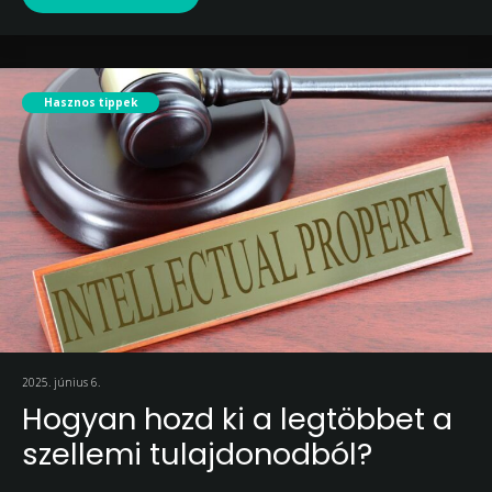
Hasznos tippek
2025. június 6.
Hogyan hozd ki a legtöbbet a
szellemi tulajdonodból?