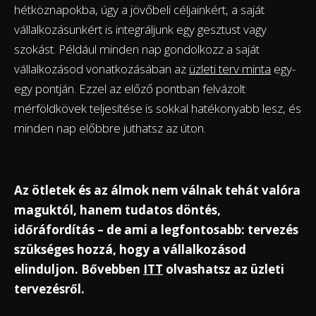
hétköznapokba, úgy a jövőbeli céljainkért, a saját
vállalkozásunkért is integráljunk egy gesztust vagy
szokást. Például minden nap gondolkozz a saját
vállalkozásod vonatkozásában az
üzleti terv minta
egy-
egy pontján. Ezzel az előző pontban felvázolt
mérföldkövek teljesítése is sokkal hatékonyabb lesz, és
minden nap előbbre juthatsz az úton.
Az ötletek és az álmok nem válnak tehát valóra
maguktól, hanem tudatos döntés,
időráfordítás – de ami a legfontosabb: tervezés
szükséges hozzá, hogy a vállalkozásod
elinduljon. Bővebben
ITT
olvashatsz az üzleti
tervezésről.