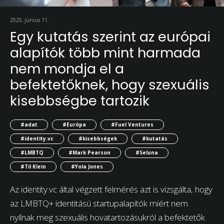
2025. június 11.
Egy kutatás szerint az európai
alapítók több mint harmada
nem mondja el a
befektetőknek, hogy szexuális
kisebbségbe tartozik
#adat
#Európa
#Fuel Ventures
#identity.vc
#kisebbségek
#kutatás
#LMBTQ
#Mark Pearson
#Seluna
#Til Klein
#Yola Jones
Az identity.vc által végzett felmérés azt is vizsgálta, hogy
az LMBTQ+ identitású startupalapítók miért nem
nyílnak meg szexuális hovatartozásukról a befektetők