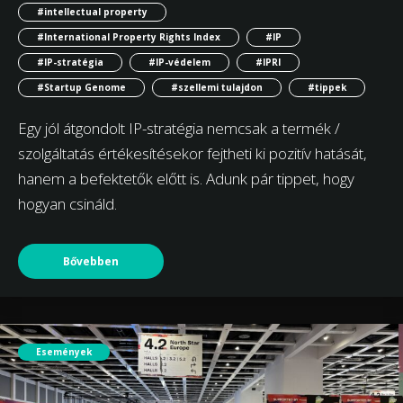
#intellectual property
#International Property Rights Index
#IP
#IP-stratégia
#IP-védelem
#IPRI
#Startup Genome
#szellemi tulajdon
#tippek
Egy jól átgondolt IP-stratégia nemcsak a termék /
szolgáltatás értékesítésekor fejtheti ki pozitív hatását,
hanem a befektetők előtt is. Adunk pár tippet, hogy
hogyan csináld.
Bővebben
Események