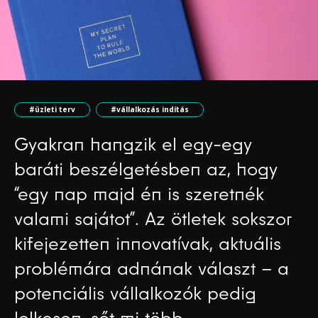
#üzleti terv
#vállalkozás indítás
Gyakran hangzik el egy-egy
baráti beszélgetésben az, hogy
“egy nap majd én is szeretnék
valami sajátot”. Az ötletek sokszor
kifejezetten innovatívak, aktuális
problémára adnának választ – a
potenciális vállalkozók pedig
lelkesen, sőt mi több