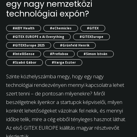
egy nagy nemzetközi
technológiai expón?
#AIDY Health
#eChemicles
#GITEX
#GITEX EUROPE x Ai Everything
#GITEXEurope
#GITEXEurope 2025
#Grünfeld Henrik
#IntelliSense
#Prefixbox
#Simon István
#Szabó Gábor
#Varga Eszter
Szinte közhelyszámba megy, hogy egy nagy
technológiai rendezvényen mennyi kapcsolatra lehet
szert tenni – de pontosan milyenekre? Miről
beszélgetnek ilyenkor a startupok képviselői, milyen
konkrét lehetőségeket vázolnak fel nekik, és mennyi
időbe telik, mire a cég ebből tényleges hasznot láthat.
Az első GITEX EUROPE kiállítás magyar résztvevőit
kérdeztük.