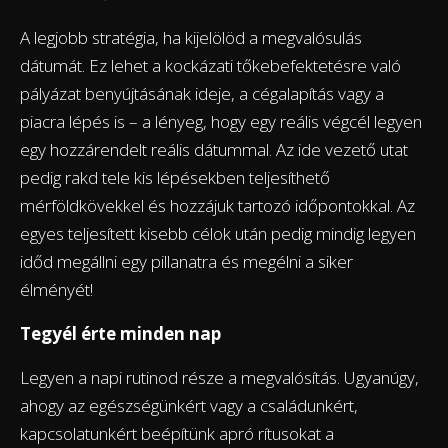
A legjobb stratégia, ha kijelölöd a megvalósulás
dátumát. Ez lehet a kockázati tőkebefektetésre való
pályázat benyújtásának ideje, a cégalapítás vagy a
piacra lépés is – a lényeg, hogy egy reális végcél legyen
egy hozzárendelt reális dátummal. Az ide vezető utat
pedig rakd tele kis lépésekben teljesíthető
mérföldkövekkel és hozzájuk tartozó időpontokkal. Az
egyes teljesített kisebb célok után pedig mindig legyen
időd megállni egy pillanatra és megélni a siker
élményét!
Tegyél érte minden nap
Legyen a napi rutinod része a megvalósítás. Ugyanúgy,
ahogy az egészségünkért vagy a családunkért,
kapcsolatunkért beépítünk apró rítusokat a