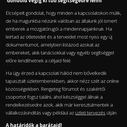
Gondold végig ki tud segítségedre lenni
Elcsépelt gondolat, hogy minden a kapcsolatokon múlik,
de ha magunkba nézünk valóban az általunk jól ismert
emberek a mozgatórugói a mindennapjainknak. Ha
leírtad az ötleteidet és a terveidet most nyiss egy új
dokumentumot, amelyben listázod azokat az
embereket, akik tanácsokkal vagy egyéb segítséggel
előre lendíthetnek a céljaid felé.
Ha úgy érzed a kapcsolati hálód nem bővelkedik
tapasztalt üzletemberekben, akkor nézz szét az online
közösségekben. Rengeteg fórumot és szakértői
csoportot fogsz találni, ahol készséggel állnak a
rendelkezésedre azok, akik már keresztülmentek a
vállalkozásindítás vagy például az
üzleti tervezés
útján.
A határidők a barátaid!