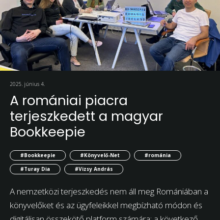
2025. június 4.
A romániai piacra
terjeszkedett a magyar
Bookkeepie
#Bookkeepie
#Könyvelő-Net
#románia
#Turay Dia
#Vizsy András
A nemzetközi terjeszkedés nem áll meg Romániában a
könyvelőket és az ügyfeleikkel megbízható módon és
digitálisan összekötő platform számára: a következő