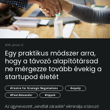
2025. június 12.
Egy praktikus módszer arra,
hogy a távozó alapítótársad
ne mérgezze tovább évekig a
startupod életét
#Centre for Strategic Negotiations
#equity
#Paul Alexander
#tippek
Az úgynevezett „windfall záradék” eliminálja a távozó