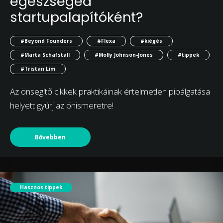
egészséged
startupalapítóként?
#Beyond Founders
#Flexa
#kiégés
#Marta Schafstall
#Molly Johnson-Jones
#tippek
#Tristan Lim
Az önsegítő cikkek praktikáinak értelmetlen pipálgatása
helyett gyúrj az önismeretre!
Bővebben
Hasznos tippek