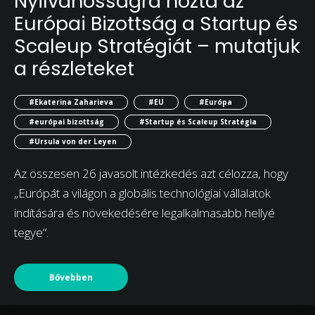
Nyilvánosságra hozta az
Európai Bizottság a Startup és
Scaleup Stratégiát – mutatjuk
a részleteket
#Ekaterina Zaharieva
#EU
#Európa
#európai bizottság
#Startup és Scaleup Stratégia
#Ursula von der Leyen
Az összesen 26 javasolt intézkedés azt célozza, hogy
„Európát a világon a globális technológiai vállalatok
indítására és növekedésére legalkalmasabb hellyé
tegye”.
Bővebben