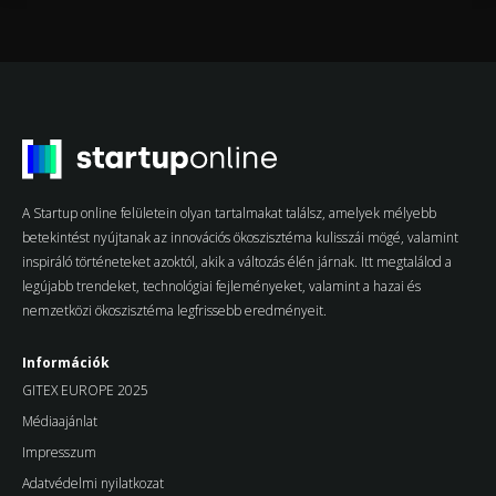
A Startup online felületein olyan tartalmakat találsz, amelyek mélyebb
betekintést nyújtanak az innovációs ökoszisztéma kulisszái mögé, valamint
inspiráló történeteket azoktól, akik a változás élén járnak. Itt megtalálod a
legújabb trendeket, technológiai fejleményeket, valamint a hazai és
nemzetközi ökoszisztéma legfrissebb eredményeit.
Információk
GITEX EUROPE 2025
Médiaajánlat
Impresszum
Adatvédelmi nyilatkozat