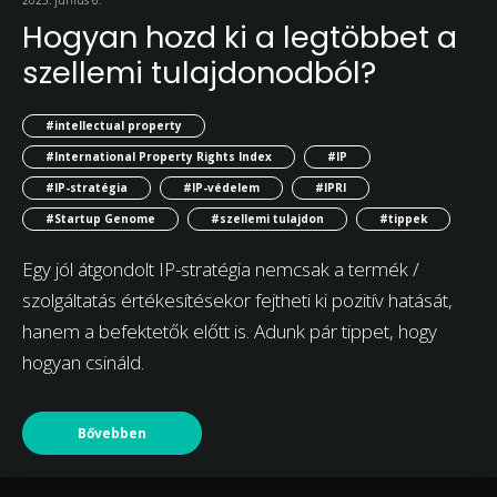
Hogyan hozd ki a legtöbbet a
szellemi tulajdonodból?
#intellectual property
#International Property Rights Index
#IP
#IP-stratégia
#IP-védelem
#IPRI
#Startup Genome
#szellemi tulajdon
#tippek
Egy jól átgondolt IP-stratégia nemcsak a termék /
szolgáltatás értékesítésekor fejtheti ki pozitív hatását,
hanem a befektetők előtt is. Adunk pár tippet, hogy
hogyan csináld.
Bővebben