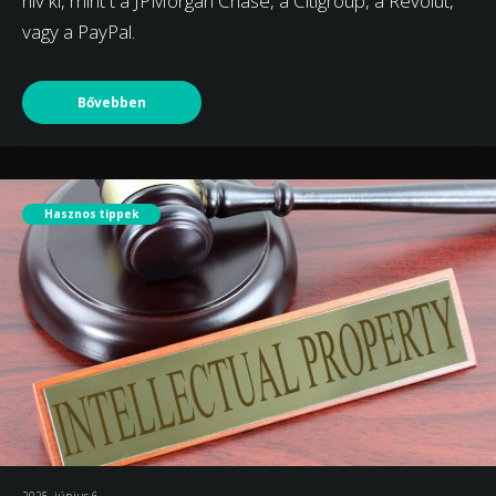
hív ki, mint t a JPMorgan Chase, a Citigroup, a Revolut,
vagy a PayPal.
Bővebben
Hasznos tippek
2025. június 6.