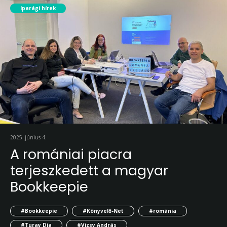
Iparági hírek
2025. június 4.
A romániai piacra
terjeszkedett a magyar
Bookkeepie
#Bookkeepie
#Könyvelő-Net
#románia
#Turay Dia
#Vizsy András