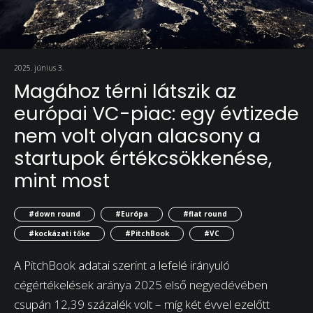
2025. június 3.
Magához térni látszik az
európai VC-piac: egy évtizede
nem volt olyan alacsony a
startupok értékcsökkenése,
mint most
#down round
#Európa
#flat round
#kockázati tőke
#PitchBook
#VC
A PitchBook adatai szerint a lefelé irányuló
cégértékelések aránya 2025 első negyedévében
csupán 12,39 százalék volt – míg két évvel ezelőtt