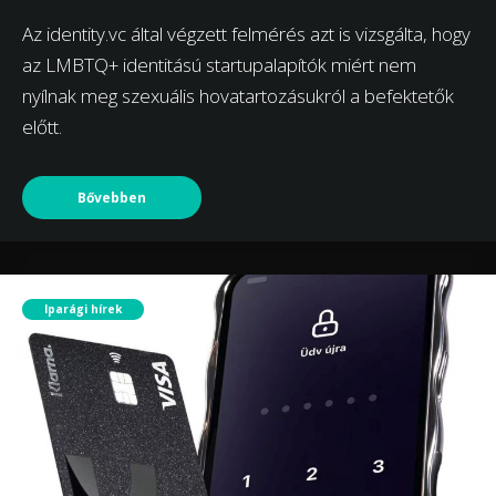
Az identity.vc által végzett felmérés azt is vizsgálta, hogy
az LMBTQ+ identitású startupalapítók miért nem
nyílnak meg szexuális hovatartozásukról a befektetők
előtt.
Bővebben
Iparági hírek