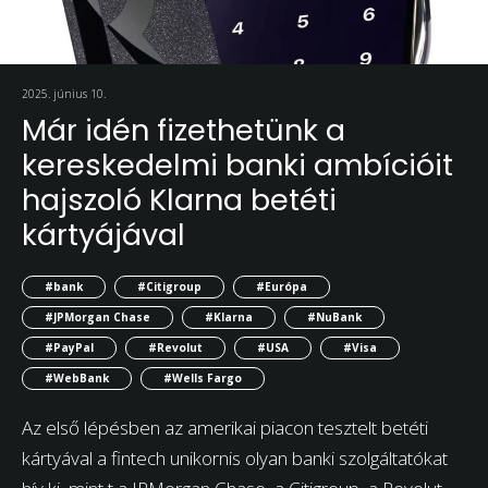
2025. június 10.
Már idén fizethetünk a
kereskedelmi banki ambícióit
hajszoló Klarna betéti
kártyájával
#bank
#Citigroup
#Európa
#JPMorgan Chase
#Klarna
#NuBank
#PayPal
#Revolut
#USA
#Visa
#WebBank
#Wells Fargo
Az első lépésben az amerikai piacon tesztelt betéti
kártyával a fintech unikornis olyan banki szolgáltatókat