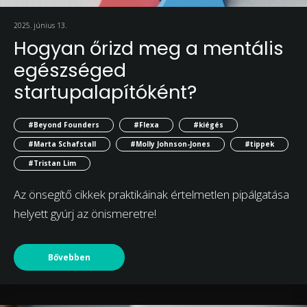
2025. június 13.
Hogyan őrizd meg a mentális
egészséged
startupalapítóként?
#Beyond Founders
#Flexa
#kiégés
#Marta Schafstall
#Molly Johnson-Jones
#tippek
#Tristan Lim
Az önsegítő cikkek praktikáinak értelmetlen pipálgatása
helyett gyúrj az önismeretre!
Bővebben