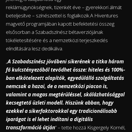
reklámügynökségnek, tizenkét éve – gyerekkori álmát
beteljesítve – színészettel is foglalkozik.A Hiventures
magvető programjában kapott befektetési összeg
elsősorban a Szabadszínész bétaverziójának
tökéletesítésére és a nemzetközi terjeszkedés
elindítására lesz dedikálva.
„
A Szabadszínész jövőbeni sikerének a titka három
fő kulcstényezőből tevődhet össze: hiteles és 100%-
ban elkötelezett alapítók, egyedülálló szolgáltatás
nemcsak a hazai, de a nemzetközi piacon is,
valamint a magas megtérüléssel, skálázhatósággal
kecsegtető üzleti modell. Hiszünk abban, hogy
ezekkel a sikerfaktorokkal egy tradicionálisabb
iparágat is el lehet indítani a digitális
transzformáció útján
” – tette hozzá Kisgergely Kornél,