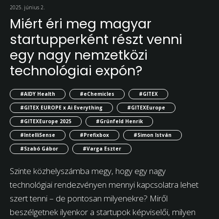
2025. június 2.
Miért éri meg magyar
startupperként részt venni
egy nagy nemzetközi
technológiai expón?
#AIDY Health
#eChemicles
#GITEX
#GITEX EUROPE x Ai Everything
#GITEXEurope
#GITEXEurope 2025
#Grünfeld Henrik
#IntelliSense
#Prefixbox
#Simon István
#Szabó Gábor
#Varga Eszter
Szinte közhelyszámba megy, hogy egy nagy
technológiai rendezvényen mennyi kapcsolatra lehet
szert tenni – de pontosan milyenekre? Miről
beszélgetnek ilyenkor a startupok képviselői, milyen