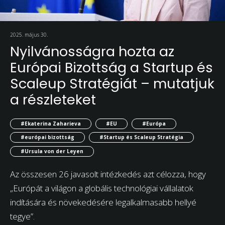
2025. május 30.
Nyilvánosságra hozta az
Európai Bizottság a Startup és
Scaleup Stratégiát – mutatjuk
a részleteket
#Ekaterina Zaharieva
#EU
#Európa
#európai bizottság
#Startup és Scaleup Stratégia
#Ursula von der Leyen
Az összesen 26 javasolt intézkedés azt célozza, hogy
„Európát a világon a globális technológiai vállalatok
indítására és növekedésére legalkalmasabb hellyé
tegye”.