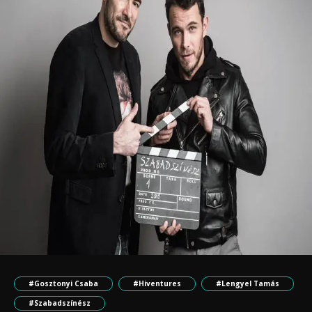
#Gosztonyi Csaba
#Hiventures
#Lengyel Tamás
#Szabadszínész