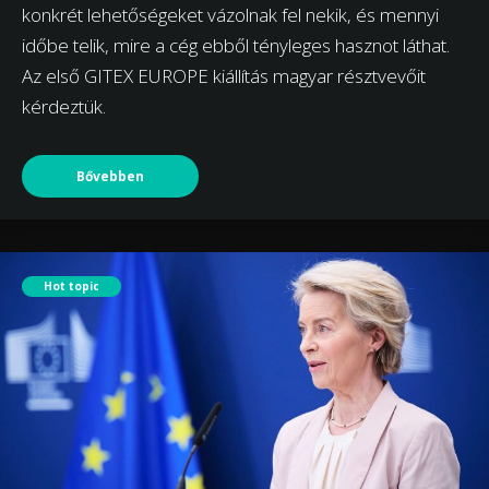
konkrét lehetőségeket vázolnak fel nekik, és mennyi
időbe telik, mire a cég ebből tényleges hasznot láthat.
Az első GITEX EUROPE kiállítás magyar résztvevőit
kérdeztük.
Bővebben
Hot topic