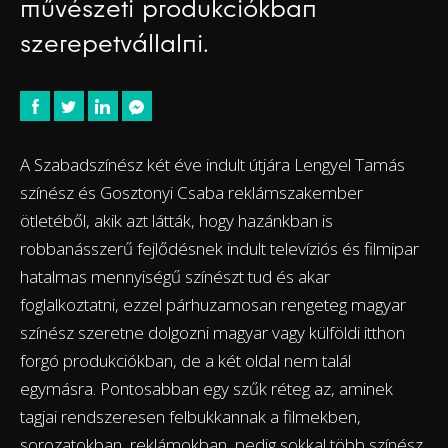
művészeti produkciókban
szerepetvállalni.
A Szabadszínész két éve indult útjára Lengyel Tamás
színész és Gosztonyi Csaba reklámszakember
ötletéből, akik azt látták, hogy hazánkban is
robbanásszerű fejlődésnek indult televíziós és filmipar
hatalmas mennyiségű színészt tud és akar
foglalkoztatni, ezzel párhuzamosan rengeteg magyar
színész szeretne dolgozni magyar vagy külföldi itthon
forgó produkciókban, de a két oldal nem talál
egymásra. Pontosabban egy szűk réteg az, aminek
tagjai rendszeresen felbukkannak a filmekben,
sorozatokban, reklámokban, pedig sokkal több színész