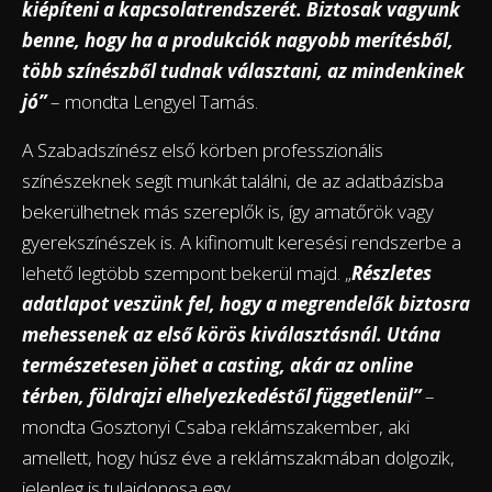
kiépíteni a kapcsolatrendszerét. Biztosak vagyunk
benne, hogy ha a produkciók nagyobb merítésből,
több színészből tudnak választani, az mindenkinek
jó”
– mondta Lengyel Tamás.
A Szabadszínész első körben professzionális
színészeknek segít munkát találni, de az adatbázisba
bekerülhetnek más szereplők is, így amatőrök vagy
gyerekszínészek is. A kifinomult keresési rendszerbe a
lehető legtöbb szempont bekerül majd. „
Részletes
adatlapot veszünk fel, hogy a megrendelők biztosra
mehessenek az első körös kiválasztásnál. Utána
természetesen jöhet a casting, akár az online
térben, földrajzi elhelyezkedéstől függetlenül”
–
mondta Gosztonyi Csaba reklámszakember, aki
amellett, hogy húsz éve a reklámszakmában dolgozik,
jelenleg is tulajdonosa egy