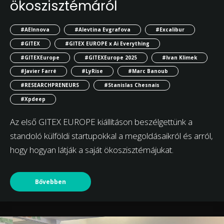
ökoszisztémáról
#AEInnova
#Alevtina Evgrafova
#Excalibur
#GITEX
#GITEX EUROPE x Ai Everything
#GITEXEurope
#GITEXEurope 2025
#Ivan Klimek
#Javier Farré
#LyRise
#Marc Banoub
#RESEARCHPRENEURS
#Stanislas Chesnais
#Xpdeep
Az első GITEX EUROPE kiállításon beszélgettünk a
standoló külföldi startupokkal a megoldásaikról és arról,
hogy hogyan látják a saját ökoszisztémájukat.
Bővebben