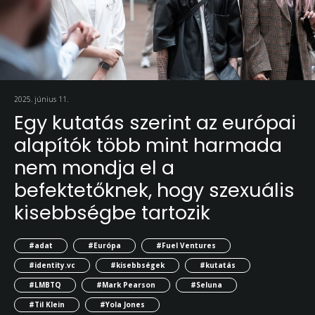
2025. június 11.
Egy kutatás szerint az európai
alapítók több mint harmada
nem mondja el a
befektetőknek, hogy szexuális
kisebbségbe tartozik
#adat
#Európa
#Fuel Ventures
#identity.vc
#kisebbségek
#kutatás
#LMBTQ
#Mark Pearson
#Seluna
#Til Klein
#Yola Jones