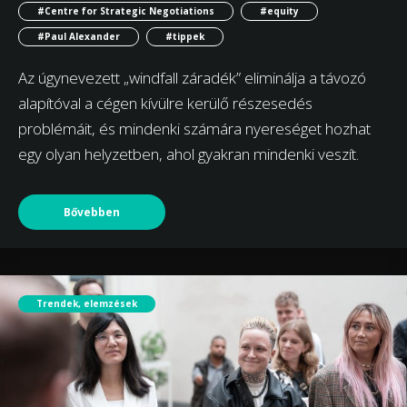
#Centre for Strategic Negotiations
#equity
#Paul Alexander
#tippek
Az úgynevezett „windfall záradék” eliminálja a távozó
alapítóval a cégen kívülre kerülő részesedés
problémáit, és mindenki számára nyereséget hozhat
egy olyan helyzetben, ahol gyakran mindenki veszít.
Bővebben
Trendek, elemzések