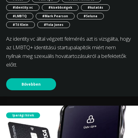
#identity.vc
#kisebbségek
#kutatás
#LMBTQ
#Mark Pearson
#Seluna
#Til Klein
#Yola Jones
Az identity.vc által végzett felmérés azt is vizsgálta, hogy
az LMBTQ+ identitású startupalapítók miért nem
nyílnak meg szexuális hovatartozásukról a befektetők
előtt.
Bővebben
Iparági hírek