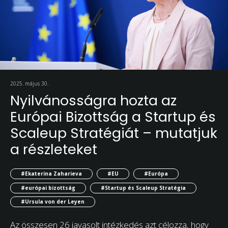
2025. május 30.
Nyilvánosságra hozta az
Európai Bizottság a Startup és
Scaleup Stratégiát – mutatjuk
a részleteket
#Ekaterina Zaharieva
#EU
#Európa
#európai bizottság
#Startup és Scaleup Stratégia
#Ursula von der Leyen
Az összesen 26 javasolt intézkedés azt célozza, hogy