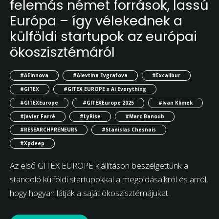
felemás német források, lassú
Európa – így vélekednek a
külföldi startupok az európai
ökoszisztémáról
#AEInnova
#Alevtina Evgrafova
#Excalibur
#GITEX
#GITEX EUROPE x Ai Everything
#GITEXEurope
#GITEXEurope 2025
#Ivan Klimek
#Javier Farré
#LyRise
#Marc Banoub
#RESEARCHPRENEURS
#Stanislas Chesnais
#Xpdeep
Az első GITEX EUROPE kiállításon beszélgettünk a
standoló külföldi startupokkal a megoldásaikról és arról,
hogy hogyan látják a saját ökoszisztémájukat.