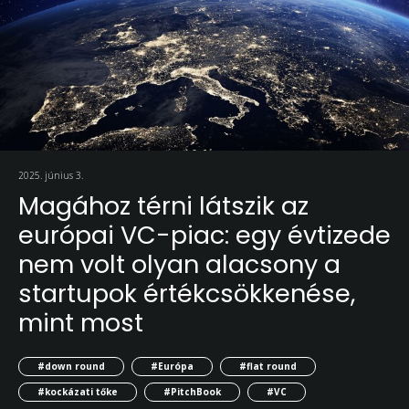
2025. június 3.
Magához térni látszik az
európai VC-piac: egy évtizede
nem volt olyan alacsony a
startupok értékcsökkenése,
mint most
#down round
#Európa
#flat round
#kockázati tőke
#PitchBook
#VC