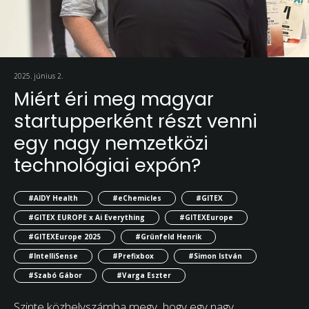
2025. június 2.
Miért éri meg magyar
startupperként részt venni
egy nagy nemzetközi
technológiai expón?
#AIDY Health
#eChemicles
#GITEX
#GITEX EUROPE x Ai Everything
#GITEXEurope
#GITEXEurope 2025
#Grünfeld Henrik
#IntelliSense
#Prefixbox
#Simon István
#Szabó Gábor
#Varga Eszter
Szinte közhelyszámba megy, hogy egy nagy