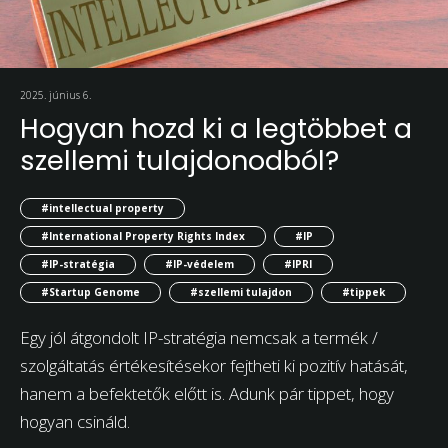
2025. június 6.
Hogyan hozd ki a legtöbbet a
szellemi tulajdonodból?
#intellectual property
#International Property Rights Index
#IP
#IP-stratégia
#IP-védelem
#IPRI
#Startup Genome
#szellemi tulajdon
#tippek
Egy jól átgondolt IP-stratégia nemcsak a termék /
szolgáltatás értékesítésekor fejtheti ki pozitív hatását,
hanem a befektetők előtt is. Adunk pár tippet, hogy
hogyan csináld.