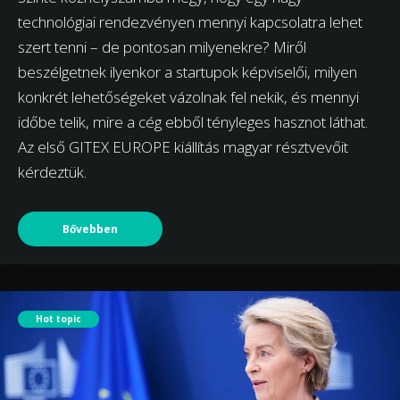
technológiai rendezvényen mennyi kapcsolatra lehet
szert tenni – de pontosan milyenekre? Miről
beszélgetnek ilyenkor a startupok képviselői, milyen
konkrét lehetőségeket vázolnak fel nekik, és mennyi
időbe telik, mire a cég ebből tényleges hasznot láthat.
Az első GITEX EUROPE kiállítás magyar résztvevőit
kérdeztük.
Bővebben
Hot topic