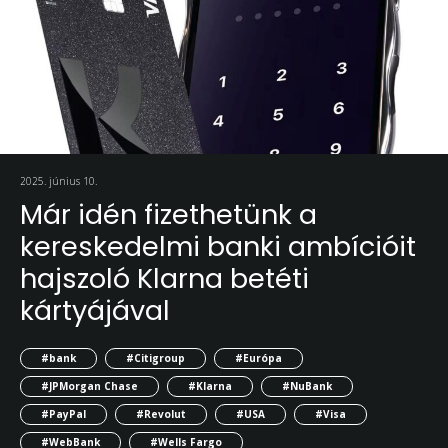
2025. június 10.
Már idén fizethetünk a
kereskedelmi banki ambícióit
hajszoló Klarna betéti
kártyájával
#bank
#Citigroup
#Európa
#JPMorgan Chase
#Klarna
#NuBank
#PayPal
#Revolut
#USA
#Visa
#WebBank
#Wells Fargo