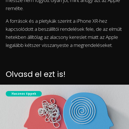
messze nem fogyott olyan jól, mint ahogy azt az Apple
remélte.
A források és a pletykák szerint a iPhone XR-hez
kapcsolódott a beszállítói rendelések fele, de az elmúlt
hetekben állítólag az alacsony kereslet miatt az Apple
legalább kétszer visszanyeste a megrendeléseket.
Olvasd el ezt is!
Hasznos tippek