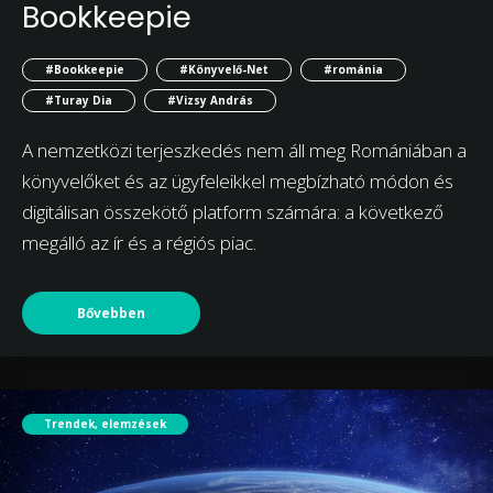
Bookkeepie
#Bookkeepie
#Könyvelő-Net
#románia
#Turay Dia
#Vizsy András
A nemzetközi terjeszkedés nem áll meg Romániában a
könyvelőket és az ügyfeleikkel megbízható módon és
digitálisan összekötő platform számára: a következő
megálló az ír és a régiós piac.
Bővebben
Trendek, elemzések