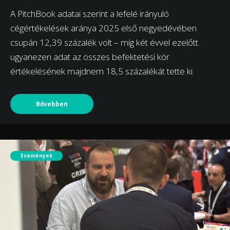
A PitchBook adatai szerint a lefelé irányuló
cégértékelések aránya 2025 első negyedévében
csupán 12,39 százalék volt – míg két évvel ezelőtt
ugyanezen adat az összes befektetési kör
értékelésének majdnem 18,5 százalékát tette ki.
Bővebben
Események