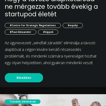
ne mérgezze tovább évekig a
startupod életét
#Centre for Strategic Negotiations
#equity
#Paul Alexander
#tippek
Az úgynevezett „windfall záradék” eliminálja a távozó
alapítóval a cégen kívülre kerülő részesedés
problémáit, és mindenki számára nyereséget hozhat
egy olyan helyzetben, ahol gyakran mindenki veszít.
Bővebben
Trendek, elemzések