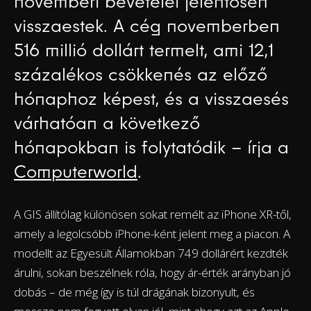
novemberi bevételei jelentősen
visszaestek. A cég novemberben
516 millió dollárt termelt, ami 12,1
százalékos csökkenés az előző
hónaphoz képest, és a visszaesés
várhatóan a következő
hónapokban is folytatódik – írja a
Computerworld
.
A GIS állítólag különösen sokat remélt az iPhone XR-től,
amely a legolcsóbb iPhone-ként jelent meg a piacon. A
modellt az Egyesült Államokban 749 dollárért kezdték
árulni, sokan beszélnek róla, hogy ár-érték arányban jó
dobás – de még így is túl drágának bizonyult, és