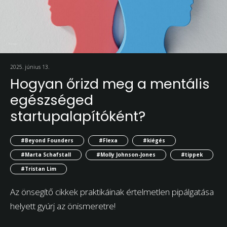
2025. június 13.
Hogyan őrizd meg a mentális
egészséged
startupalapítóként?
#Beyond Founders
#Flexa
#kiégés
#Marta Schafstall
#Molly Johnson-Jones
#tippek
#Tristan Lim
Az önsegítő cikkek praktikáinak értelmetlen pipálgatása
helyett gyúrj az önismeretre!