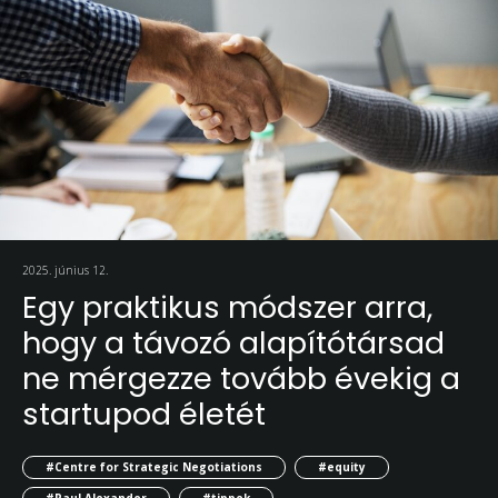
2025. június 12.
Egy praktikus módszer arra,
hogy a távozó alapítótársad
ne mérgezze tovább évekig a
startupod életét
#Centre for Strategic Negotiations
#equity
#Paul Alexander
#tippek