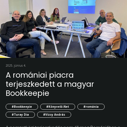
2025. június 4.
A romániai piacra
terjeszkedett a magyar
Bookkeepie
#Bookkeepie
#Könyvelő-Net
#románia
#Turay Dia
#Vizsy András