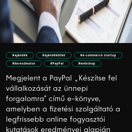
#ajándék
#ajándékötlet
#e-commerce startup
#keresőmotor
#PayPal
#webshop
Megjelent a PayPal „Készítse fel
vállalkozását az ünnepi
forgalomra” című e-könyve,
amelyben a fizetési szolgáltató a
legfrissebb online fogyasztói
kutatások eredményei alapján