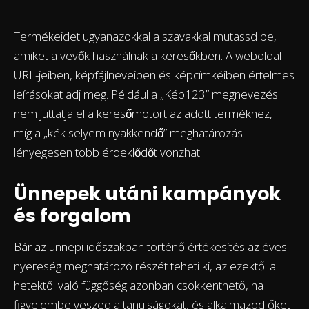
Termékeidet ugyanazokkal a szavakkal mutassd be,
amiket a vevők használnak a keresőkben. A weboldal
URL-jeiben, képfájlneveiben és képcímkéiben értelmes
leírásokat adj meg. Például a „Kép123” megnevezés
nem juttatja el a keresőmotort az adott termékhez,
míg a „kék selyem nyakkendő” meghatározás
lényegesen több érdeklődőt vonzhat.
Ünnepek utáni kampányok
és forgalom
Bár az ünnepi időszakban történő értékesítés az éves
nyereség meghatározó részét teheti ki, az ezektől a
hetektől való függőség azonban csökkenthető, ha
figyelembe veszed a tanulságokat, és alkalmazod őket