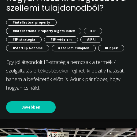
szellemi tulajdonodból?
#intellectual property
#International Property Rights Index
#IP
#IP-stratégia
#IP-védelem
#IPRI
#Startup Genome
#szellemi tulajdon
#tippek
Egy jól átgondolt IP-stratégia nemcsak a termék /
szolgáltatás értékesítésekor fejtheti ki pozitív hatását,
hanem a befektetők előtt is. Adunk pár tippet, hogy
hogyan csináld.
Bővebben