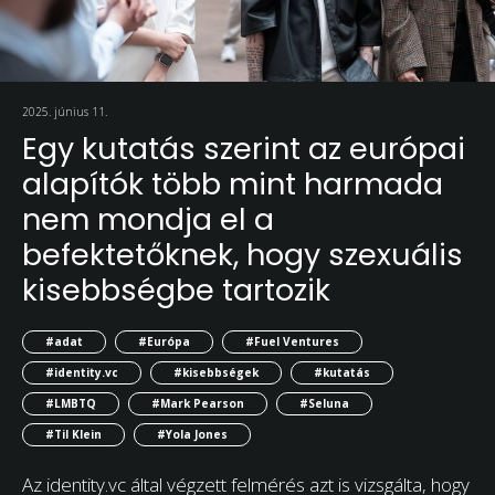
2025. június 11.
Egy kutatás szerint az európai
alapítók több mint harmada
nem mondja el a
befektetőknek, hogy szexuális
kisebbségbe tartozik
#adat
#Európa
#Fuel Ventures
#identity.vc
#kisebbségek
#kutatás
#LMBTQ
#Mark Pearson
#Seluna
#Til Klein
#Yola Jones
Az identity.vc által végzett felmérés azt is vizsgálta, hogy