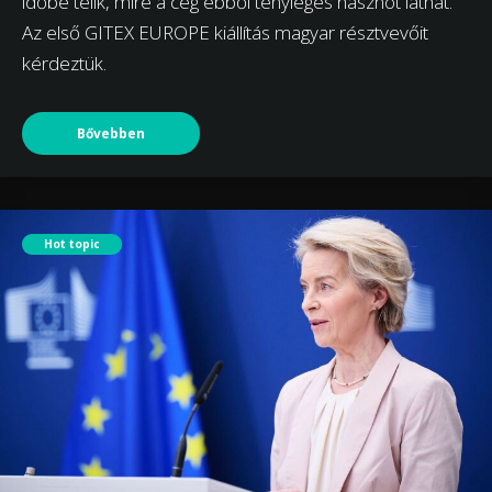
időbe telik, mire a cég ebből tényleges hasznot láthat.
Az első GITEX EUROPE kiállítás magyar résztvevőit
kérdeztük.
Bővebben
Hot topic