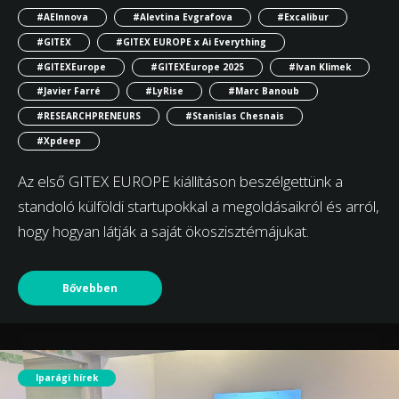
#AEInnova
#Alevtina Evgrafova
#Excalibur
#GITEX
#GITEX EUROPE x Ai Everything
#GITEXEurope
#GITEXEurope 2025
#Ivan Klimek
#Javier Farré
#LyRise
#Marc Banoub
#RESEARCHPRENEURS
#Stanislas Chesnais
#Xpdeep
Az első GITEX EUROPE kiállításon beszélgettünk a
standoló külföldi startupokkal a megoldásaikról és arról,
hogy hogyan látják a saját ökoszisztémájukat.
Bővebben
Iparági hírek