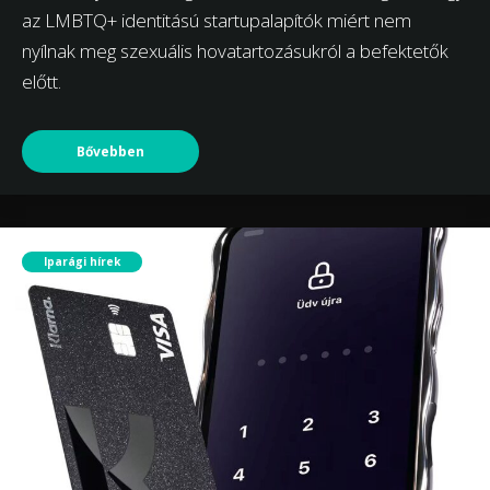
az LMBTQ+ identitású startupalapítók miért nem
nyílnak meg szexuális hovatartozásukról a befektetők
előtt.
Bővebben
Iparági hírek