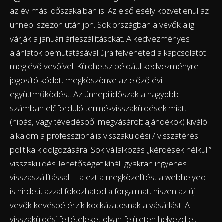
az év más időszakaiban is. Az első esély közvetlenül az
ünnepi szezon után jön. Sok országban a vevők alig
várják a januári árleszállításokat. A kedvezményes
ajánlatok bemutatásával újra felveheted a kapcsolatot
meglévő vevőivel. Küldhetsz például kedvezményre
jogosító kódot, megköszönve az előző évi
együttműködést. Az ünnepi időszak a nagyobb
számban előforduló termékvisszaküldések miatt
(hibás, vagy tévedésből megvásárolt ajándékok) kiváló
alkalom a professzionális visszaküldési / visszatérési
politika kidolgozására. Sok vállalkozás „kérdések nélküli”
visszaküldési lehetőséget kínál, gyakran ingyenes
visszaszállítással. Ha ezt a megközelítést a webhelyed
is hirdeti, azzal fokozhatod a forgalmat, hiszen az új
vevők kevésbé érzik kockázatosnak a vásárlást. A
visszaküldési feltételeket olyan felületen helyezd el,