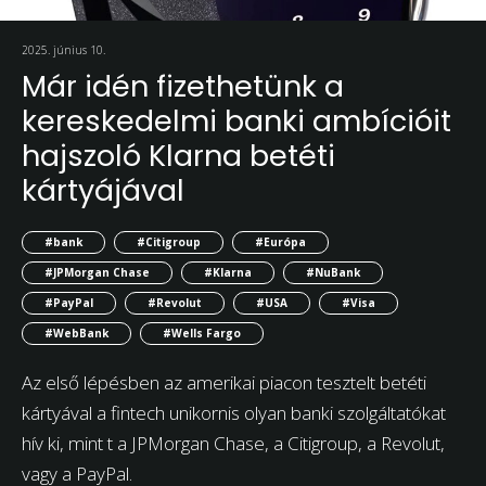
2025. június 10.
Már idén fizethetünk a
kereskedelmi banki ambícióit
hajszoló Klarna betéti
kártyájával
#bank
#Citigroup
#Európa
#JPMorgan Chase
#Klarna
#NuBank
#PayPal
#Revolut
#USA
#Visa
#WebBank
#Wells Fargo
Az első lépésben az amerikai piacon tesztelt betéti
kártyával a fintech unikornis olyan banki szolgáltatókat
hív ki, mint t a JPMorgan Chase, a Citigroup, a Revolut,
vagy a PayPal.