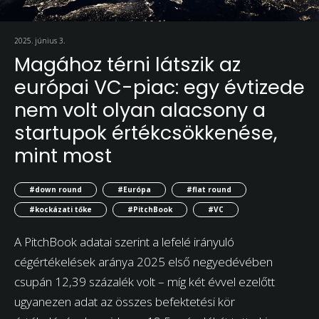
2025. június 3.
Magához térni látszik az
európai VC-piac: egy évtizede
nem volt olyan alacsony a
startupok értékcsökkenése,
mint most
#down round
#Európa
#flat round
#kockázati tőke
#PitchBook
#VC
A PitchBook adatai szerint a lefelé irányuló
cégértékelések aránya 2025 első negyedévében
csupán 12,39 százalék volt – míg két évvel ezelőtt
ugyanezen adat az összes befektetési kör