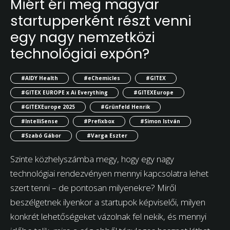
Miért éri meg magyar
startupperként részt venni
egy nagy nemzetközi
technológiai expón?
#AIDY Health
#eChemicles
#GITEX
#GITEX EUROPE x Ai Everything
#GITEXEurope
#GITEXEurope 2025
#Grünfeld Henrik
#IntelliSense
#Prefixbox
#Simon István
#Szabó Gábor
#Varga Eszter
Szinte közhelyszámba megy, hogy egy nagy
technológiai rendezvényen mennyi kapcsolatra lehet
szert tenni – de pontosan milyenekre? Miről
beszélgetnek ilyenkor a startupok képviselői, milyen
konkrét lehetőségeket vázolnak fel nekik, és mennyi