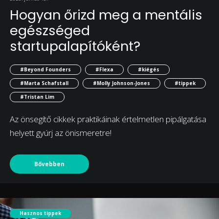
Hogyan őrizd meg a mentális
egészséged
startupalapítóként?
#Beyond Founders
#Flexa
#kiégés
#Marta Schafstall
#Molly Johnson-Jones
#tippek
#Tristan Lim
Az önsegítő cikkek praktikáinak értelmetlen pipálgatása
helyett gyúrj az önismeretre!
Bővebben
Hasznos tippek