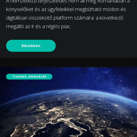
A nemzetközi terjeszkedés nem áll meg Romániában a
könyvelőket és az ügyfeleikkel megbízható módon és
digitálisan összekötő platform számára: a következő
megálló az ír és a régiós piac.
Bővebben
Trendek, elemzések