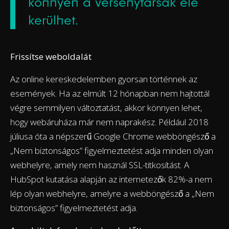
könnyen a versenytársak elé
kerülhet.
Frissítse weboldalát
Az online kereskedelemben gyorsan történnek az
események. Ha az elmúlt 12 hónapban nem hajtottál
végre semmilyen változtatást, akkor könnyen lehet,
hogy webáruháza már nem naprakész. Például 2018
júliusa óta a népszerű Google Chrome webböngésző a
„Nem biztonságos” figyelmeztetést adja minden olyan
webhelyre, amely nem használ SSL-titkosítást. A
HubSpot kutatása alapján az internetezők 82%-a nem
lép olyan webhelyre, amelyre a webböngésző a „Nem
biztonságos” figyelmeztetést adja.