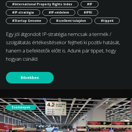
#International Property Rights Index
#IP
#IP-stratégia
#IP-védelem
#IPRI
#Startup Genome
#szellemi tulajdon
#tippek
Egy jól átgondolt IP-stratégia nemcsak a termék /
szolgáltatás értékesítésekor fejtheti ki pozitív hatását,
hanem a befektetők előtt is. Adunk pár tippet, hogy
hogyan csináld.
Bővebben
Események