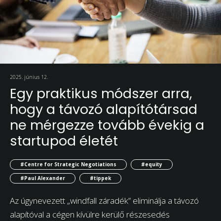
2025. június 12.
Egy praktikus módszer arra,
hogy a távozó alapítótársad
ne mérgezze tovább évekig a
startupod életét
#Centre for Strategic Negotiations
#equity
#Paul Alexander
#tippek
Az úgynevezett „windfall záradék” eliminálja a távozó
alapítóval a cégen kívülre kerülő részesedés