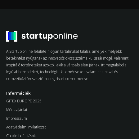
A Startup online felületein olyan tartalmakat találsz, amelyek mélyebb
betekintést nyújtanak az innovációs ökoszisztéma kulisszái mögé, valamint
inspiráló történeteket azoktól, akik a változás élén járnak. Itt megtalálod a
legújabb trendeket, technológiai fejleményeket, valamint a hazai és
nemzetközi ökoszisztéma legfrissebb eredményeit.
Információk
GITEX EUROPE 2025
Médiaajánlat
Impresszum
Adatvédelmi nyilatkozat
Cookie beállítások