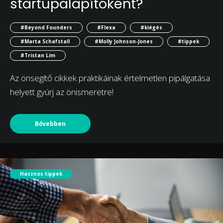
startupalapítóként?
#Beyond Founders
#Flexa
#kiégés
#Marta Schafstall
#Molly Johnson-Jones
#tippek
#Tristan Lim
Az önsegítő cikkek praktikáinak értelmetlen pipálgatása
helyett gyúrj az önismeretre!
Bővebben
Hasznos tippek