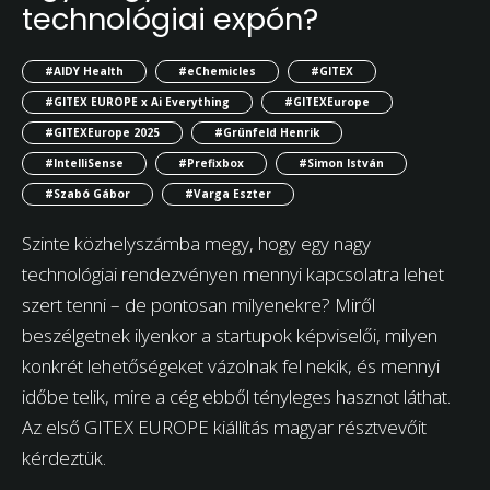
technológiai expón?
#AIDY Health
#eChemicles
#GITEX
#GITEX EUROPE x Ai Everything
#GITEXEurope
#GITEXEurope 2025
#Grünfeld Henrik
#IntelliSense
#Prefixbox
#Simon István
#Szabó Gábor
#Varga Eszter
Szinte közhelyszámba megy, hogy egy nagy
technológiai rendezvényen mennyi kapcsolatra lehet
szert tenni – de pontosan milyenekre? Miről
beszélgetnek ilyenkor a startupok képviselői, milyen
konkrét lehetőségeket vázolnak fel nekik, és mennyi
időbe telik, mire a cég ebből tényleges hasznot láthat.
Az első GITEX EUROPE kiállítás magyar résztvevőit
kérdeztük.