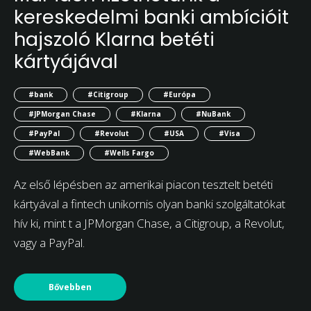
kereskedelmi banki ambícióit
hajszoló Klarna betéti
kártyájával
#bank
#Citigroup
#Európa
#JPMorgan Chase
#Klarna
#NuBank
#PayPal
#Revolut
#USA
#Visa
#WebBank
#Wells Fargo
Az első lépésben az amerikai piacon tesztelt betéti
kártyával a fintech unikornis olyan banki szolgáltatókat
hív ki, mint t a JPMorgan Chase, a Citigroup, a Revolut,
vagy a PayPal.
Bővebben