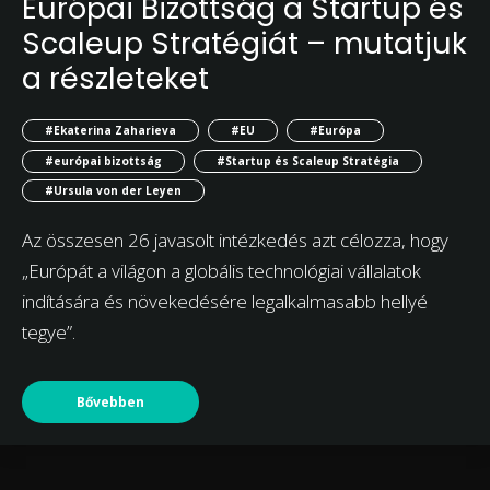
Európai Bizottság a Startup és
Scaleup Stratégiát – mutatjuk
a részleteket
#Ekaterina Zaharieva
#EU
#Európa
#európai bizottság
#Startup és Scaleup Stratégia
#Ursula von der Leyen
Az összesen 26 javasolt intézkedés azt célozza, hogy
„Európát a világon a globális technológiai vállalatok
indítására és növekedésére legalkalmasabb hellyé
tegye”.
Bővebben