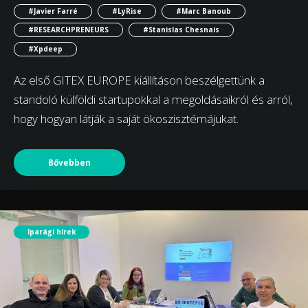
#Javier Farré
#LyRise
#Marc Banoub
#RESEARCHPRENEURS
#Stanislas Chesnais
#Xpdeep
Az első GITEX EUROPE kiállításon beszélgettünk a
standoló külföldi startupokkal a megoldásaikról és arról,
hogy hogyan látják a saját ökoszisztémájukat.
Bővebben
Iparági hírek