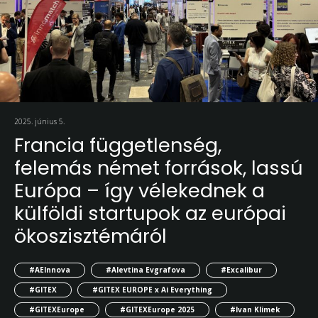
2025. június 5.
Francia függetlenség,
felemás német források, lassú
Európa – így vélekednek a
külföldi startupok az európai
ökoszisztémáról
#AEInnova
#Alevtina Evgrafova
#Excalibur
#GITEX
#GITEX EUROPE x Ai Everything
#GITEXEurope
#GITEXEurope 2025
#Ivan Klimek