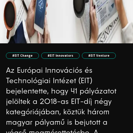
#EIT Change
#EIT Innovators
#EIT Venture
Az Európai Innovációs és
Technológiai Intézet (EIT)
bejelentette, hogy 41 pályázatot
jelöltek a 2018-as EIT-díj négy
kategóriájában, köztük három
magyar pályamű is bejutott a
végső megmérettetésbe. A