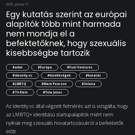
2025. június 11.
Egy kutatás szerint az európai
alapítók több mint harmada
nem mondja el a
befektetőknek, hogy szexuális
kisebbségbe tartozik
#adat
#Európa
#Fuel Ventures
#identity.vc
#kisebbségek
#kutatás
#LMBTQ
#Mark Pearson
#Seluna
#Til Klein
#Yola Jones
Az identity.vc által végzett felmérés azt is vizsgálta, hogy
az LMBTQ+ identitású startupalapítók miért nem
nyílnak meg szexuális hovatartozásukról a befektetők
előtt.