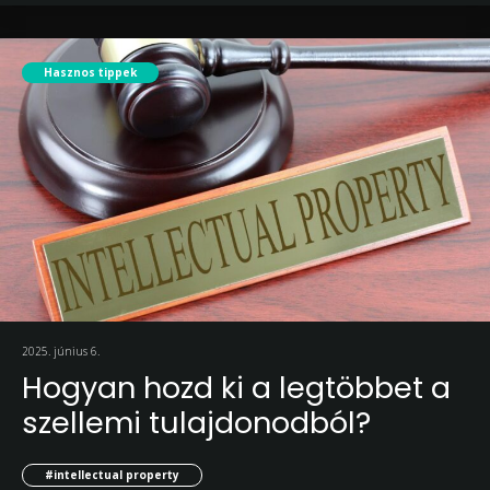
Hasznos tippek
2025. június 6.
Hogyan hozd ki a legtöbbet a
szellemi tulajdonodból?
#intellectual property