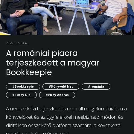
2025. június 4.
A romániai piacra
terjeszkedett a magyar
Bookkeepie
#Bookkeepie
#Könyvelő-Net
#románia
#Turay Dia
#Vizsy András
A nemzetközi terjeszkedés nem áll meg Romániában a
könyvelőket és az ügyfeleikkel megbízható módon és
digitálisan összekötő platform számára: a következő
megálló az ír és a régiós piac.