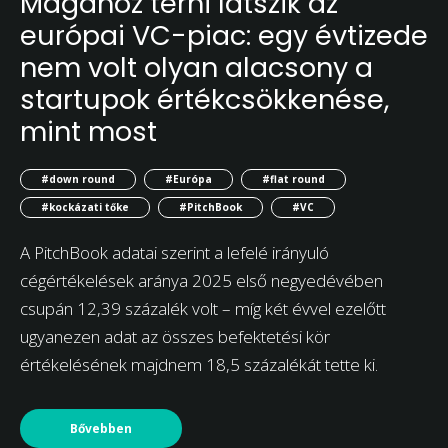
Magához térni látszik az
európai VC-piac: egy évtizede
nem volt olyan alacsony a
startupok értékcsökkenése,
mint most
#down round
#Európa
#flat round
#kockázati tőke
#PitchBook
#VC
A PitchBook adatai szerint a lefelé irányuló
cégértékelések aránya 2025 első negyedévében
csupán 12,39 százalék volt – míg két évvel ezelőtt
ugyanezen adat az összes befektetési kör
értékelésének majdnem 18,5 százalékát tette ki.
Bővebben