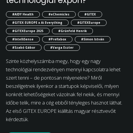
technológiai expón?
#AIDY Health
#eChemicles
#GITEX
#GITEX EUROPE x Ai Everything
#GITEXEurope
#GITEXEurope 2025
#Grünfeld Henrik
#IntelliSense
#Prefixbox
#Simon István
#Szabó Gábor
#Varga Eszter
Szinte közhelyszámba megy, hogy egy nagy
technológiai rendezvényen mennyi kapcsolatra lehet
szert tenni – de pontosan milyenekre? Miről
beszélgetnek ilyenkor a startupok képviselői, milyen
konkrét lehetőségeket vázolnak fel nekik, és mennyi
időbe telik, mire a cég ebből tényleges hasznot láthat.
Az első GITEX EUROPE kiállítás magyar résztvevőit
kérdeztük.