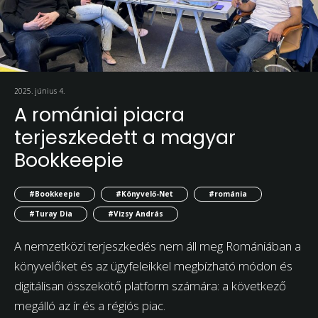
2025. június 4.
A romániai piacra
terjeszkedett a magyar
Bookkeepie
#Bookkeepie
#Könyvelő-Net
#románia
#Turay Dia
#Vizsy András
A nemzetközi terjeszkedés nem áll meg Romániában a
könyvelőket és az ügyfeleikkel megbízható módon és
digitálisan összekötő platform számára: a következő
megálló az ír és a régiós piac.