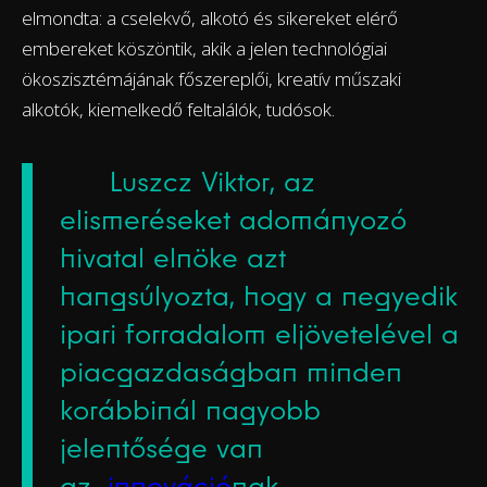
elmondta: a cselekvő, alkotó és sikereket elérő
embereket köszöntik, akik a jelen technológiai
ökoszisztémájának főszereplői, kreatív műszaki
alkotók, kiemelkedő feltalálók, tudósok.
Luszcz Viktor, az
elismeréseket adományozó
hivatal elnöke azt
hangsúlyozta, hogy a negyedik
ipari forradalom eljövetelével a
piacgazdaságban minden
korábbinál nagyobb
jelentősége van
az
innováció
nak.