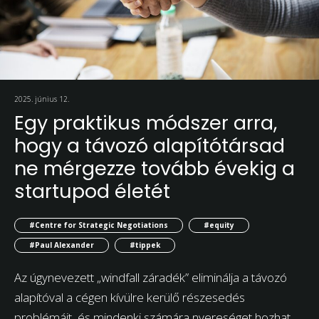
2025. június 12.
Egy praktikus módszer arra,
hogy a távozó alapítótársad
ne mérgezze tovább évekig a
startupod életét
#Centre for Strategic Negotiations
#equity
#Paul Alexander
#tippek
Az úgynevezett „windfall záradék” eliminálja a távozó
alapítóval a cégen kívülre kerülő részesedés
problémáit, és mindenki számára nyereséget hozhat