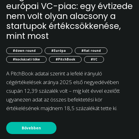
európai VC-piac: egy évtizede
nem volt olyan alacsony a
startupok értékcsökkenése,
mint most
#down round
#Európa
#flat round
#kockázati tőke
#PitchBook
#VC
A PitchBook adatai szerint a lefelé irányuló
cégértékelések aránya 2025 első negyedévében
csupán 12,39 százalék volt – míg két évvel ezelőtt
ugyanezen adat az összes befektetési kör
értékelésének majdnem 18,5 százalékát tette ki.
Bővebben