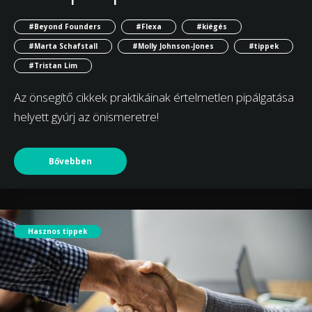
#Beyond Founders
#Flexa
#kiégés
#Marta Schafstall
#Molly Johnson-Jones
#tippek
#Tristan Lim
Az önsegítő cikkek praktikáinak értelmetlen pipálgatása
helyett gyúrj az önismeretre!
Bővebben
Hasznos tippek