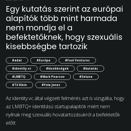
Egy kutatás szerint az európai
alapítók több mint harmada
nem mondja el a
befektetőknek, hogy szexuális
kisebbségbe tartozik
#adat
#Európa
#Fuel Ventures
#identity.vc
#kisebbségek
#kutatás
#LMBTQ
#Mark Pearson
#Seluna
#Til Klein
#Yola Jones
Az identity.vc által végzett felmérés azt is vizsgálta, hogy
az LMBTQ+ identitású startupalapítók miért nem
nyílnak meg szexuális hovatartozásukról a befektetők
előtt.