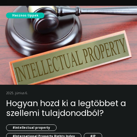
Hasznos tippek
2025. június 6.
Hogyan hozd ki a legtöbbet a
szellemi tulajdonodból?
#intellectual property
#International Property Rights Index
#IP