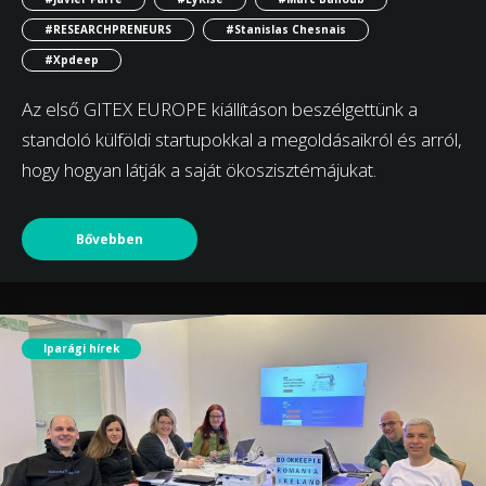
#RESEARCHPRENEURS
#Stanislas Chesnais
#Xpdeep
Az első GITEX EUROPE kiállításon beszélgettünk a
standoló külföldi startupokkal a megoldásaikról és arról,
hogy hogyan látják a saját ökoszisztémájukat.
Bővebben
Iparági hírek