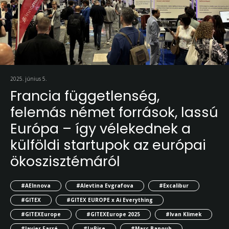
2025. június 5.
Francia függetlenség,
felemás német források, lassú
Európa – így vélekednek a
külföldi startupok az európai
ökoszisztémáról
#AEInnova
#Alevtina Evgrafova
#Excalibur
#GITEX
#GITEX EUROPE x Ai Everything
#GITEXEurope
#GITEXEurope 2025
#Ivan Klimek
#Javier Farré
#LyRise
#Marc Banoub