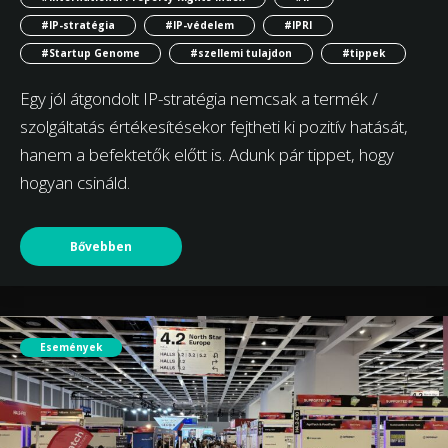
#IP-stratégia
#IP-védelem
#IPRI
#Startup Genome
#szellemi tulajdon
#tippek
Egy jól átgondolt IP-stratégia nemcsak a termék /
szolgáltatás értékesítésekor fejtheti ki pozitív hatását,
hanem a befektetők előtt is. Adunk pár tippet, hogy
hogyan csináld.
Bővebben
Események