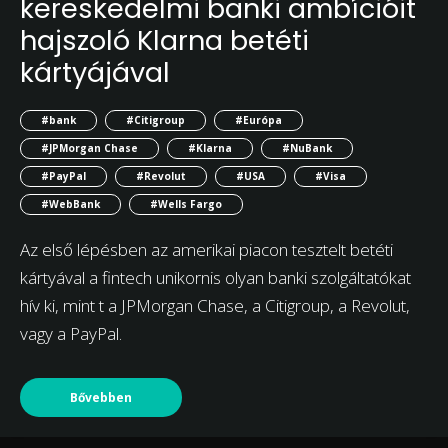
kereskedelmi banki ambícióit
hajszoló Klarna betéti
kártyájával
#bank
#Citigroup
#Európa
#JPMorgan Chase
#Klarna
#NuBank
#PayPal
#Revolut
#USA
#Visa
#WebBank
#Wells Fargo
Az első lépésben az amerikai piacon tesztelt betéti
kártyával a fintech unikornis olyan banki szolgáltatókat
hív ki, mint t a JPMorgan Chase, a Citigroup, a Revolut,
vagy a PayPal.
Bővebben