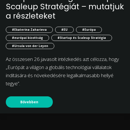
Scaleup Stratégiát – mutatjuk
a részleteket
#Ekaterina Zaharieva
#EU
#Európa
#európai bizottság
#Startup és Scaleup Stratégia
#Ursula von der Leyen
Az összesen 26 javasolt intézkedés azt célozza, hogy
„Európát a világon a globális technológiai vállalatok
indítására és növekedésére legalkalmasabb hellyé
tegye”.
Bővebben