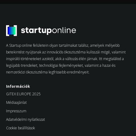
A Startup online felületein olyan tartalmakat találsz, amelyek mélyebb
betekintést nyújtanak az innovációs ökoszisztéma kulisszái mögé, valamint
inspiráló történeteket azoktól, akik a változás élén járnak. Itt megtalálod a
legújabb trendeket, technológiai fejleményeket, valamint a hazai és
nemzetközi ökoszisztéma legfrissebb eredményeit.
Információk
GITEX EUROPE 2025
Médiaajánlat
Impresszum
Adatvédelmi nyilatkozat
Cookie beállítások