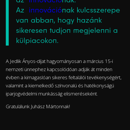
Az
innováció
nak kulcsszerepe
van abban, hogy hazánk
sikeresen tudjon megjelenni a
külpiacokon.
A Jedlik Ányos-díjat hagyományosan a március 15-i
nemzeti ünnephez kapcsolódóan adják át minden
évben a kimagaslóan sikeres feltalálói tevékenységért,
valamint a kiemelkedő színvonalú és hatékonyságú
iparjogvédelmi munkásság elismeréseként.
Gratulálunk Juhász Mártonnak!