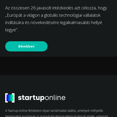
Az összesen 26 javasolt intézkedés azt célozza, hogy
„Európát a világon a globális technológiai vállalatok
indítására és növekedésére legalkalmasabb hellyé
tegye”.
Bővebben
A Startup online felületein olyan tartalmakat találsz, amelyek mélyebb
betekintést nyújtanak az innovációs ökoszisztéma kulisszái mögé, valamint