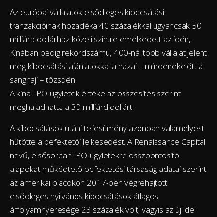
Az európai vállalatok elsődleges kibocsátási
tranzakcióinak hozadéka 40 százalékkal ugyancsak 50
milliárd dollárhoz közeli szintre emelkedett az idén,
Kínában pedig rekordszámú, 400-nál több vállalat jelent
meg kibocsátási ajánlatokkal a hazai – mindenekelőtt a
sanghaji – tőzsdén.
A kínai IPO-ügyletek értéke az összesítés szerint
meghaladhatta a 30 milliárd dollárt.
A kibocsátások utáni teljesítmény azonban valamelyest
hűtötte a befektetői lelkesedést. A Renaissance Capital
nevű, elsősorban IPO-ügyletekre összpontosító
alapokat működtető befektetési társaság adatai szerint
az amerikai piacokon 2017-ben végrehajtott
elsődleges nyilvános kibocsátások átlagos
árfolyamnyeresége 23 százalék volt, vagyis az új idei