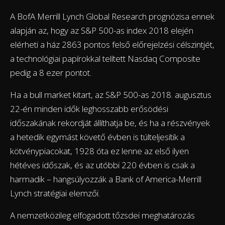
A BofA Merrill Lynch Global Research prognózisa ennek
alapján az, hogy az S&P 500-as index 2018 elején
elérheti a ház 2863 pontos felső előrejelzési célszintjét,
a technológiai papírokkal telített Nasdaq Composite
pedig a 8 ezer pontot.
Ha a bull market kitart, az S&P 500-as 2018. augusztus
22-én minden idők leghosszabb erősödési
időszakának rekordját állíthatja be, és ha a részvények
a hetedik egymást követő évben is túlteljesítik a
kötvénypiacokat, 1928 óta ez lenne az első ilyen
hétéves időszak, és az utóbbi 220 évben is csak a
harmadik – hangsúlyozzák a Bank of America-Merrill
Lynch stratégiai elemzői.
A nemzetközileg elfogadott tőzsdei meghatározás