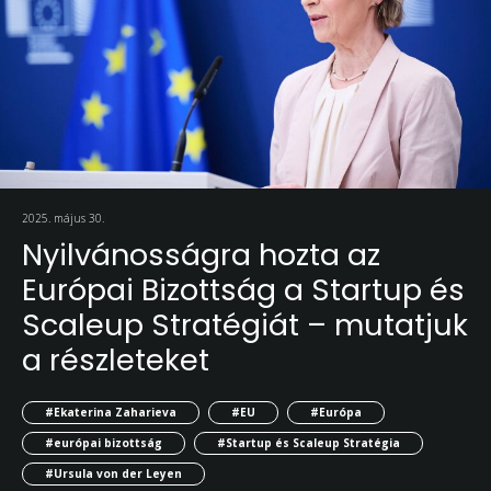
2025. május 30.
Nyilvánosságra hozta az
Európai Bizottság a Startup és
Scaleup Stratégiát – mutatjuk
a részleteket
#Ekaterina Zaharieva
#EU
#Európa
#európai bizottság
#Startup és Scaleup Stratégia
#Ursula von der Leyen