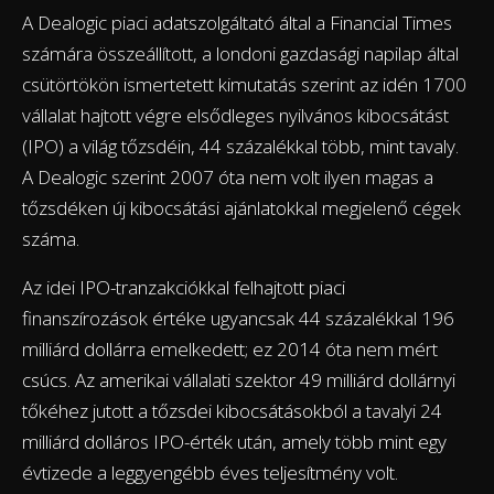
A Dealogic piaci adatszolgáltató által a Financial Times
számára összeállított, a londoni gazdasági napilap által
csütörtökön ismertetett kimutatás szerint az idén 1700
vállalat hajtott végre elsődleges nyilvános kibocsátást
(IPO) a világ tőzsdéin, 44 százalékkal több, mint tavaly.
A Dealogic szerint 2007 óta nem volt ilyen magas a
tőzsdéken új kibocsátási ajánlatokkal megjelenő cégek
száma.
Az idei IPO-tranzakciókkal felhajtott piaci
finanszírozások értéke ugyancsak 44 százalékkal 196
milliárd dollárra emelkedett; ez 2014 óta nem mért
csúcs. Az amerikai vállalati szektor 49 milliárd dollárnyi
tőkéhez jutott a tőzsdei kibocsátásokból a tavalyi 24
milliárd dolláros IPO-érték után, amely több mint egy
évtizede a leggyengébb éves teljesítmény volt.