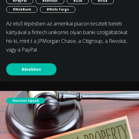
#PayPal
#Revolut
#USA
#Visa
#WebBank
#Wells Fargo
Az első lépésben az amerikai piacon tesztelt betéti
kártyával a fintech unikornis olyan banki szolgáltatókat
hív ki, mint t a JPMorgan Chase, a Citigroup, a Revolut,
vagy a PayPal.
Bővebben
Hasznos tippek