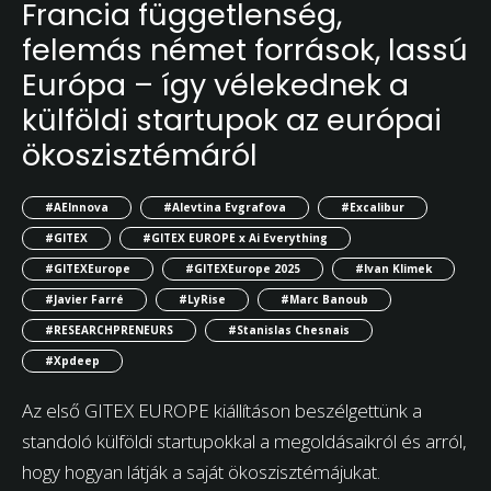
Francia függetlenség,
felemás német források, lassú
Európa – így vélekednek a
külföldi startupok az európai
ökoszisztémáról
#AEInnova
#Alevtina Evgrafova
#Excalibur
#GITEX
#GITEX EUROPE x Ai Everything
#GITEXEurope
#GITEXEurope 2025
#Ivan Klimek
#Javier Farré
#LyRise
#Marc Banoub
#RESEARCHPRENEURS
#Stanislas Chesnais
#Xpdeep
Az első GITEX EUROPE kiállításon beszélgettünk a
standoló külföldi startupokkal a megoldásaikról és arról,
hogy hogyan látják a saját ökoszisztémájukat.