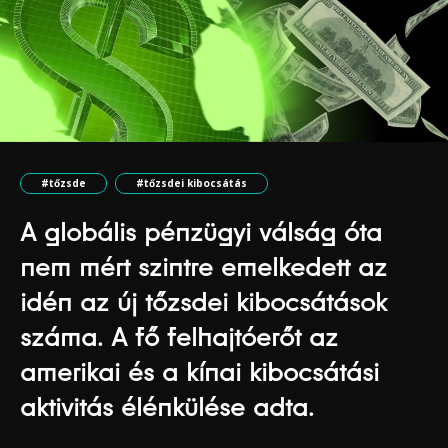
#tőzsde
#tőzsdei kibocsátás
A globális pénzügyi válság óta
nem mért szintre emelkedett az
idén az új tőzsdei kibocsátások
száma. A fő felhajtóerőt az
amerikai és a kínai kibocsátási
aktivitás élénkülése adta.