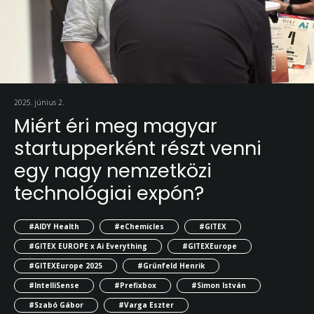
2025. június 2.
Miért éri meg magyar
startupperként részt venni
egy nagy nemzetközi
technológiai expón?
#AIDY Health
#eChemicles
#GITEX
#GITEX EUROPE x Ai Everything
#GITEXEurope
#GITEXEurope 2025
#Grünfeld Henrik
#IntelliSense
#Prefixbox
#Simon István
#Szabó Gábor
#Varga Eszter