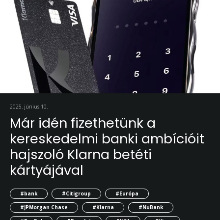
2025. június 10.
Már idén fizethetünk a
kereskedelmi banki ambícióit
hajszoló Klarna betéti
kártyájával
#bank
#Citigroup
#Európa
#JPMorgan Chase
#Klarna
#NuBank