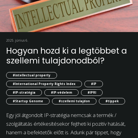
2025. június 6.
Hogyan hozd ki a legtöbbet a
szellemi tulajdonodból?
#intellectual property
#International Property Rights Index
#IP
#IP-stratégia
#IP-védelem
#IPRI
#Startup Genome
#szellemi tulajdon
#tippek
Egy jól átgondolt IP-stratégia nemcsak a termék /
szolgáltatás értékesítésekor fejtheti ki pozitív hatását,
hanem a befektetők előtt is. Adunk pár tippet, hogy