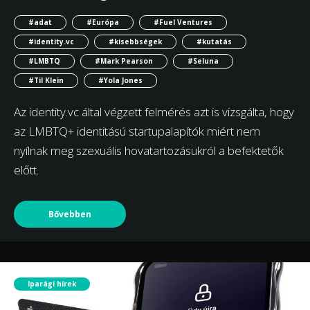
#adat
#Európa
#Fuel Ventures
#identity.vc
#kisebbségek
#kutatás
#LMBTQ
#Mark Pearson
#Seluna
#Til Klein
#Yola Jones
Az identity.vc által végzett felmérés azt is vizsgálta, hogy
az LMBTQ+ identitású startupalapítók miért nem
nyílnak meg szexuális hovatartozásukról a befektetők
előtt.
Bővebben
Iparági hírek