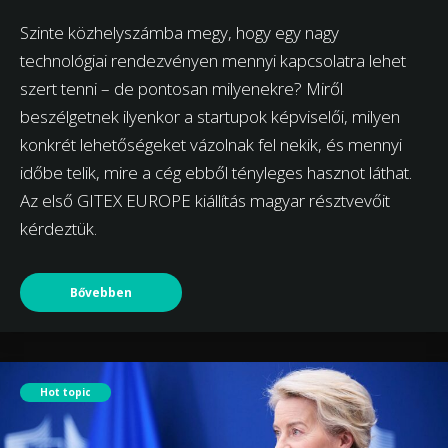
Szinte közhelyszámba megy, hogy egy nagy
technológiai rendezvényen mennyi kapcsolatra lehet
szert tenni – de pontosan milyenekre? Miről
beszélgetnek ilyenkor a startupok képviselői, milyen
konkrét lehetőségeket vázolnak fel nekik, és mennyi
időbe telik, mire a cég ebből tényleges hasznot láthat.
Az első GITEX EUROPE kiállítás magyar résztvevőit
kérdeztük.
Bővebben
Hot topic