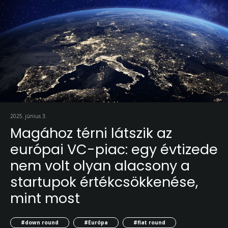
2025. június 3.
Magához térni látszik az
európai VC-piac: egy évtizede
nem volt olyan alacsony a
startupok értékcsökkenése,
mint most
#down round
#Európa
#flat round