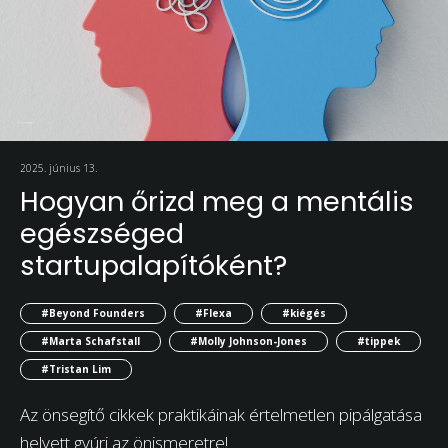
2025. június 13.
Hogyan őrizd meg a mentális
egészséged
startupalapítóként?
#Beyond Founders
#Flexa
#kiégés
#Marta Schafstall
#Molly Johnson-Jones
#tippek
#Tristan Lim
Az önsegítő cikkek praktikáinak értelmetlen pipálgatása
helyett gyúrj az önismeretre!