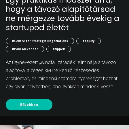
hogy a távozó alapítótársad
ne mérgezze tovább évekig a
startupod életét
#Centre for Strategic Negotiations
#equity
#Paul Alexander
#tippek
Az úgynevezett „windfall záradék” eliminálja a távozó
alapítóval a cégen kívülre kerülő részesedés
problémáit, és mindenki számára nyereséget hozhat
egy olyan helyzetben, ahol gyakran mindenki veszít.
Bővebben