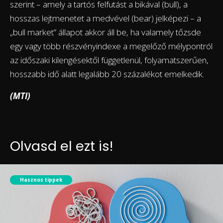
szerint – amely a tartós felfutást a bikával (bull), a
hosszas lejtmenetet a medvével (bear) jelképezi – a
„bull market” állapot akkor áll be, ha valamely tőzsde
egy vagy több részvényindexe a megelőző mélypontról
az időszaki kilengésektől függetlenül, folyamatszerűen,
hosszabb idő alatt legalább 20 százalékot emelkedik.
(MTI)
Olvasd el ezt is!
Hasznos tippek