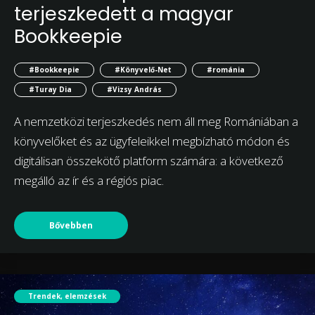
terjeszkedett a magyar
Bookkeepie
#Bookkeepie
#Könyvelő-Net
#románia
#Turay Dia
#Vizsy András
A nemzetközi terjeszkedés nem áll meg Romániában a
könyvelőket és az ügyfeleikkel megbízható módon és
digitálisan összekötő platform számára: a következő
megálló az ír és a régiós piac.
Bővebben
Trendek, elemzések