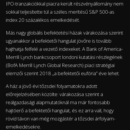
IPO-tranzakciókkal piacra került részvényállomány nem
sokkal teljesítette túl a széles merítésű S&P 500-as
index 20 százalékos emelkedését.
Más nagy globális befektetési házak várakozása szerint
ugyanakkor a befektetői hangulat jövőre is tovább
hajthatja felfelé a vezető indexeket. A Bank of America-
Merrill Lynch bankcsoport londoni kutatási részlegének
(BofA Merrill Lynch Global Research) piaci stratégiai
elemzői szerint 2018 „a befektetői eufória” éve lehet.
A ház a jövő évi tőzsdei folyamatokra adott
előrejelzésében közölte: várakozása szerint a
reálgazdasági alapmutatóknál ma már fontosabb
hajtóerő a befektetői hangulat, és ez arra vall, hogy
rövid távon van még mozgástér a tőzsdei árfolyam-
emelkedésekre.