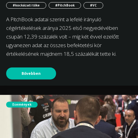
#kockázati tőke
#PitchBook
#VC
A PitchBook adatai szerint a lefelé irányuló
cégértékelések aránya 2025 első negyedévében
csupán 12,39 százalék volt – míg két évvel ezelőtt
ugyanezen adat az összes befektetési kör
értékelésének majdnem 18,5 százalékát tette ki.
Bővebben
Események