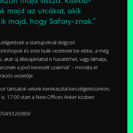
öszön majd vissza. Kisebb-
k majd az utcákat, akik
ik majd, hogy Safary-znak.”
eszélgetések a startupoknál dolgozó
rkshopok és este bulik vezetnek be ebbe, a még
, akár új állásajánlattal is hazatérhet, vagy láthatja,
sznek a jövő keresett szakmái” – mondta el
ációs vezetője.
r tartsatok velünk kerekasztal beszélgetésünkön,
 is. 17:00 start a New Offices Anker közben
887049326989/