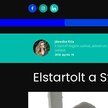
Jánoska Rita
A StartUP! Magazin azoknak, akiknek van 
indítását.
2018. április 19.
Elstartolt a 