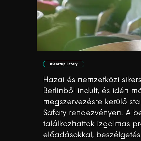
#Startup Safary
Hazai és nemzetközi siker
Berlinből indult, és idén 
megszervezésre kerülő star
Safary rendezvényen. A be
találkozhattok izgalmas p
előadásokkal, beszélgetés