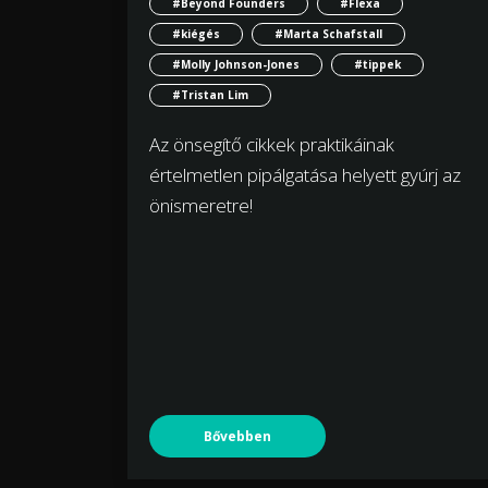
#Beyond Founders
#Flexa
#kiégés
#Marta Schafstall
#Molly Johnson-Jones
#tippek
#Tristan Lim
Az önsegítő cikkek praktikáinak
értelmetlen pipálgatása helyett gyúrj az
önismeretre!
Bővebben