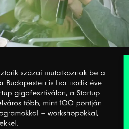
sztorik százai mutatkoznak be a
már Budapesten is harmadik éve
tup gigafesztiválon, a Startup
lváros több, mint 100 pontján
rogramokkal – workshopokkal,
ekkel.