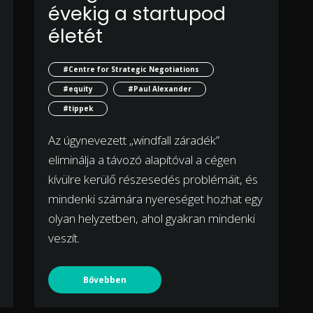
évekig a startupod
életét
#Centre for Strategic Negotiations
#equity
#Paul Alexander
#tippek
Az úgynevezett „windfall záradék”
eliminálja a távozó alapítóval a cégen
kívülre kerülő részesedés problémáit, és
mindenki számára nyereséget hozhat egy
olyan helyzetben, ahol gyakran mindenki
veszít.
Bővebben