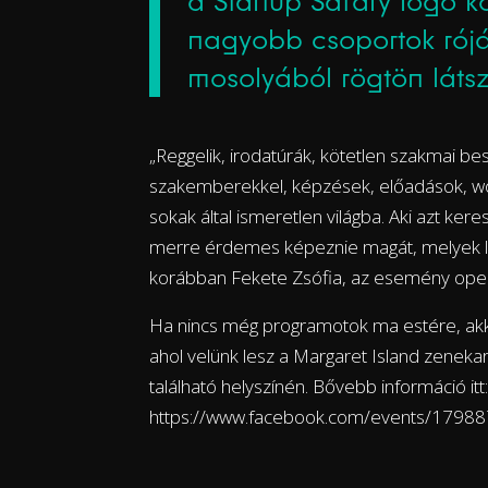
a Startup Safary logó k
nagyobb csoportok rójá
mosolyából rögtön látsz
„Reggelik, irodatúrák, kötetlen szakmai b
szakemberekkel, képzések, előadások, wo
sokak által ismeretlen világba. Aki azt keresi
merre érdemes képeznie magát, melyek le
korábban Fekete Zsófia, az esemény oper
Ha nincs még programotok ma estére, akko
ahol velünk lesz a Margaret Island zenekar
található helyszínén. Bővebb információ itt:
https://www.facebook.com/events/179