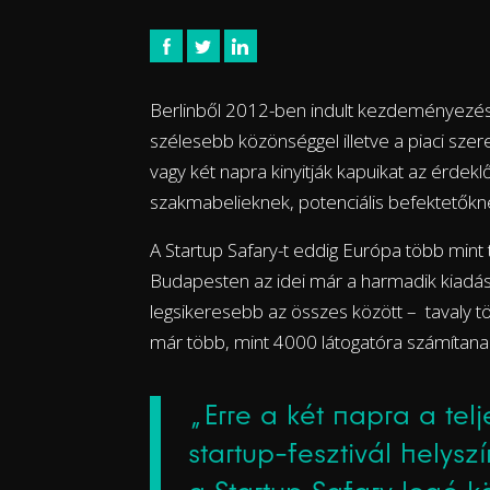
Berlinből 2012-ben indult kezdeményezés,
szélesebb közönséggel illetve a piaci szer
vagy két napra kinyitják kapuikat az érde
szakmabelieknek, potenciális befektetőknek
A Startup Safary-t eddig Európa több mint 
Budapesten az idei már a harmadik kiadá
legsikeresebb az összes között – tavaly t
már több, mint 4000 látogatóra számítanak
„Erre a két napra a tel
startup-fesztivál helys