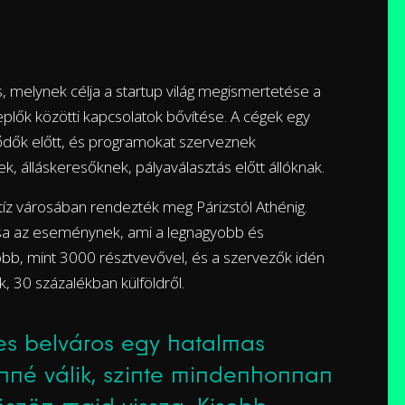
 melynek célja a startup világ megismertetése a
eplők közötti kapcsolatok bővítése. A cégek egy
klődők előtt, és programokat szerveznek
, álláskeresőknek, pályaválasztás előtt állóknak.
tíz városában rendezték meg Párizstól Athénig.
sa az eseménynek, ami a legnagyobb és
öbb, mint 3000 résztvevővel, és a szervezők idén
, 30 százalékban külföldről.
jes belváros egy hatalmas
zínné válik, szinte mindenhonnan