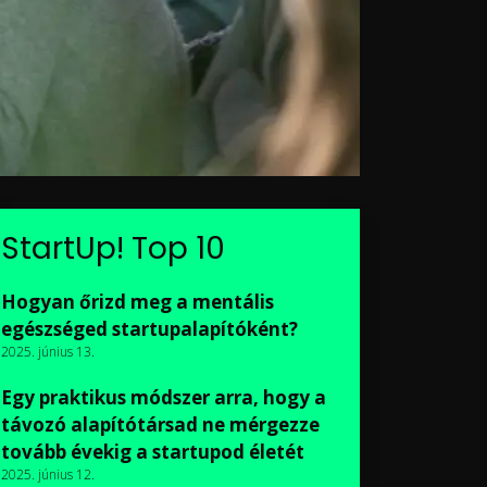
StartUp! Top 10
Hogyan őrizd meg a mentális
egészséged startupalapítóként?
2025. június 13.
Egy praktikus módszer arra, hogy a
távozó alapítótársad ne mérgezze
tovább évekig a startupod életét
2025. június 12.