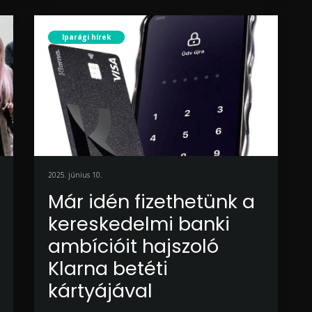
Iparági hírek
2025. június 10.
Már idén fizethetünk a
kereskedelmi banki
ambícióit hajszoló
Klarna betéti
kártyájával