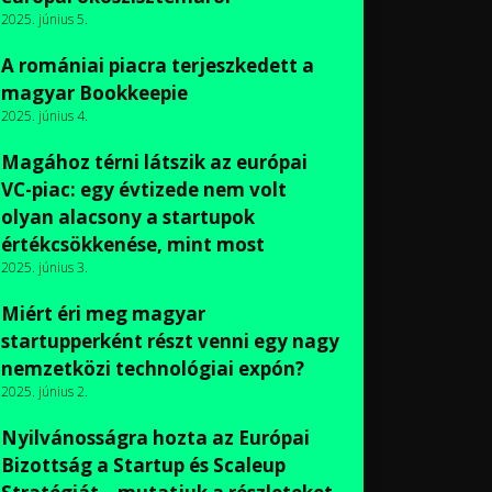
2025. június 5.
A romániai piacra terjeszkedett a
magyar Bookkeepie
2025. június 4.
Magához térni látszik az európai
VC-piac: egy évtizede nem volt
olyan alacsony a startupok
értékcsökkenése, mint most
2025. június 3.
Miért éri meg magyar
startupperként részt venni egy nagy
nemzetközi technológiai expón?
2025. június 2.
Nyilvánosságra hozta az Európai
Bizottság a Startup és Scaleup