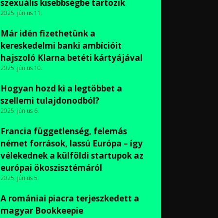
szexuális kisebbségbe tartozik
2025. június 11.
Már idén fizethetünk a
kereskedelmi banki ambícióit
hajszoló Klarna betéti kártyájával
2025. június 10.
Hogyan hozd ki a legtöbbet a
szellemi tulajdonodból?
2025. június 6.
Francia függetlenség, felemás
német források, lassú Európa – így
vélekednek a külföldi startupok az
európai ökoszisztémáról
2025. június 5.
A romániai piacra terjeszkedett a
magyar Bookkeepie