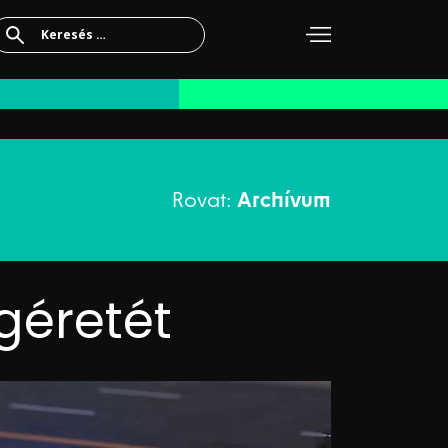
Keresés:
Rovat:
Archívum
géretét