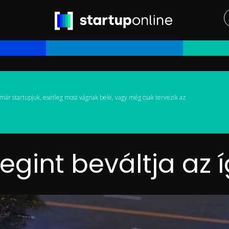
már startupjuk, esetleg most vágnak bele, vagy még csak tervezik az
gint beváltja az í