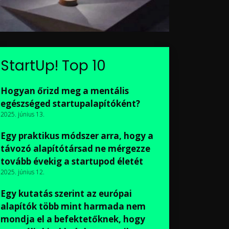
StartUp! Top 10
Hogyan őrizd meg a mentális
egészséged startupalapítóként?
2025. június 13.
Egy praktikus módszer arra, hogy a
távozó alapítótársad ne mérgezze
tovább évekig a startupod életét
2025. június 12.
Egy kutatás szerint az európai
alapítók több mint harmada nem
mondja el a befektetőknek, hogy