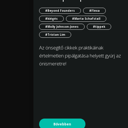
#Beyond Founders
#Flexa
#kiégés
#Marta Schafstall
#Molly Johnson-Jones
#tippek
#Tristan Lim
Az önsegítő cikkek praktikáinak
értelmetlen pipálgatása helyett gyúrj az
önismeretre!
Bővebben