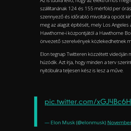
Az is tudva levő, hogy az elektromos meg
szállítanának 124 és 155 mérföld per órás 
szennyező és időrabló mivoltára opciót kí
meg az alagút építését, mely Los Angeles a
Hawthorne-i központjától a Hawthorne Bou
önvezető szerelvények közlekedhetnek m
Elon tegnap Twitteren közzétett videóján 
húzódik. Azt írja, hogy minden a terv szer
nyitóbulira teljesen kész is lesz a műve.
pic.twitter.com/xGJ4Bc6
— Elon Musk (@elonmusk)
November