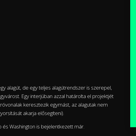
gy alagút, de egy teljes alagútrendszer is szerepel,
gyvárost. Egy interjúban azzal határolta el projektjét
róvonalak keresztezik egymást, az alagutak nem
yorsítását akarja elősegíteni).
 és Washington is bejelentkezett már.