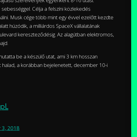
hajtású szerelvények egyenként 8-16 utast
sebességgel. Célja a felszíni közlekedés
nálni. Musk cége több mint egy évvel ezelőtt kezdte
latt húzódik, a milliárdos SpaceX vállalatának
levard kereszteződésig. Az alagútban elektromos,
ajd.
mutatta be a készülő utat, ami 3 km hosszan
int halad, a korábban bejelenetett, december 10-i
HpL
 3, 2018