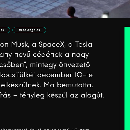
usk
#Los Angeles
on Musk, a SpaceX, a Tesla
pany nevű cégének a nagy
„csőben”, mintegy önvezető
 kocsifülkéi december 10-re
elkészülnek. Ma bemutatta,
tás – tényleg készül az alagút.