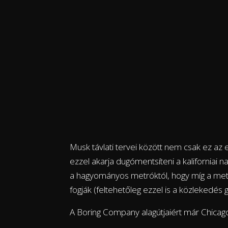
Musk távlati tervei között nem csak ez az e
ezzel akarja dugómentsíteni a kaliforniai na
a hagyományos metróktól, hogy míg a met
fogják (feltehetőleg ezzel is a közlekedés g
A Boring Company alagútjaiért már Chicago