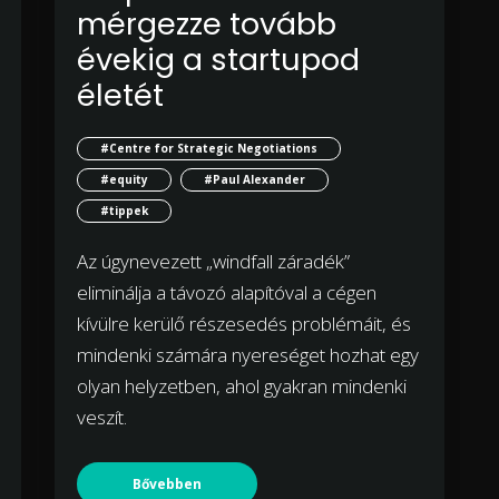
mérgezze tovább
évekig a startupod
életét
#Centre for Strategic Negotiations
#equity
#Paul Alexander
#tippek
Az úgynevezett „windfall záradék”
eliminálja a távozó alapítóval a cégen
kívülre kerülő részesedés problémáit, és
mindenki számára nyereséget hozhat egy
olyan helyzetben, ahol gyakran mindenki
veszít.
Bővebben