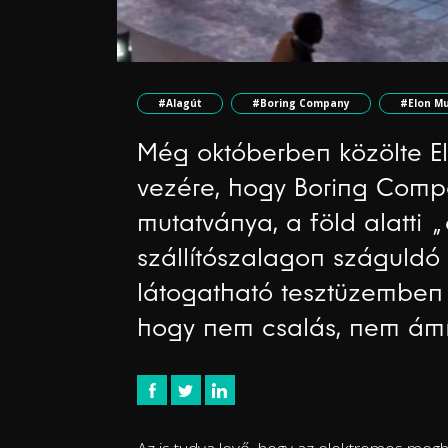
#Alagút
#Boring Company
#Elon M
Még októberben közölte El
vezére, hogy Boring Com
mutatványa, a föld alatti 
szállítószalagon száguldó
látogatható tesztüzemben 
hogy nem csalás, nem ámí