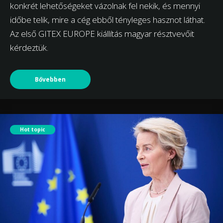
konkrét lehetőségeket vázolnak fel nekik, és mennyi
időbe telik, mire a cég ebből tényleges hasznot láthat.
Az első GITEX EUROPE kiállítás magyar résztvevőit
kérdeztük.
Bővebben
Hot topic