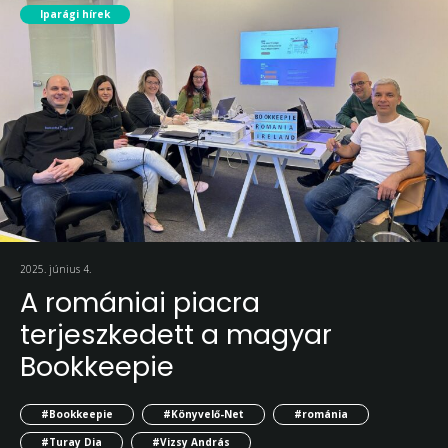
Iparági hírek
2025. június 4.
A romániai piacra
terjeszkedett a magyar
Bookkeepie
#Bookkeepie
#Könyvelő-Net
#románia
#Turay Dia
#Vizsy András