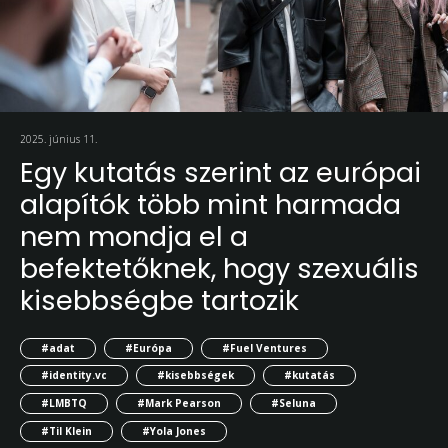
2025. június 11.
Egy kutatás szerint az európai
alapítók több mint harmada
nem mondja el a
befektetőknek, hogy szexuális
kisebbségbe tartozik
#adat
#Európa
#Fuel Ventures
#identity.vc
#kisebbségek
#kutatás
#LMBTQ
#Mark Pearson
#Seluna
#Til Klein
#Yola Jones