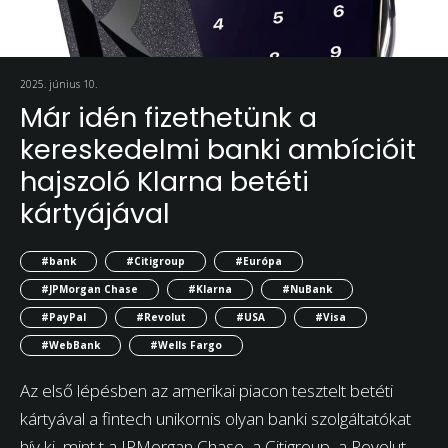
2025. június 10.
Már idén fizethetünk a
kereskedelmi banki ambícióit
hajszoló Klarna betéti
kártyájával
#bank
#Citigroup
#Európa
#JPMorgan Chase
#Klarna
#NuBank
#PayPal
#Revolut
#USA
#Visa
#WebBank
#Wells Fargo
Az első lépésben az amerikai piacon tesztelt betéti
kártyával a fintech unikornis olyan banki szolgáltatókat
hív ki, mint t a JPMorgan Chase, a Citigroup, a Revolut,