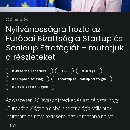
2025. május 30.
Nyilvánosságra hozta az
Európai Bizottság a Startup és
Scaleup Stratégiát – mutatjuk
a részleteket
#Ekaterina Zaharieva
#EU
#Európa
#európai bizottság
#Startup és Scaleup Stratégia
#Ursula von der Leyen
Az összesen 26 javasolt intézkedés azt célozza, hogy
„Európát a világon a globális technológiai vállalatok
indítására és növekedésére legalkalmasabb hellyé
tegye”.