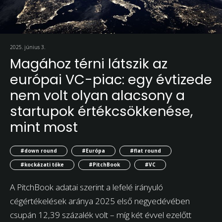
2025. június 3.
Magához térni látszik az
európai VC-piac: egy évtizede
nem volt olyan alacsony a
startupok értékcsökkenése,
mint most
#down round
#Európa
#flat round
#kockázati tőke
#PitchBook
#VC
A PitchBook adatai szerint a lefelé irányuló
cégértékelések aránya 2025 első negyedévében
csupán 12,39 százalék volt – míg két évvel ezelőtt