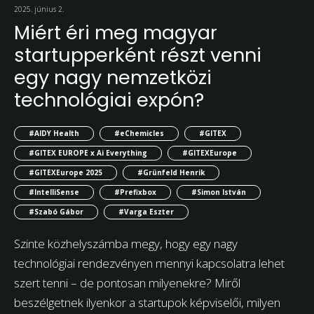
2025. június 2.
Miért éri meg magyar
startupperként részt venni
egy nagy nemzetközi
technológiai expón?
#AIDY Health
#eChemicles
#GITEX
#GITEX EUROPE x Ai Everything
#GITEXEurope
#GITEXEurope 2025
#Grünfeld Henrik
#IntelliSense
#Prefixbox
#Simon István
#Szabó Gábor
#Varga Eszter
Szinte közhelyszámba megy, hogy egy nagy
technológiai rendezvényen mennyi kapcsolatra lehet
szert tenni – de pontosan milyenekre? Miről
beszélgetnek ilyenkor a startupok képviselői, milyen