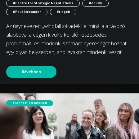
#Centre for Strategic Negotiations
#equity
#Paul Alexander
#tippek
Az úgynevezett „windfall záradék” eliminálja a távozó
alapítóval a cégen kívülre kerülő részesedés
problémáit, és mindenki számára nyereséget hozhat
egy olyan helyzetben, ahol gyakran mindenki veszít.
Bővebben
Trendek, elemzések