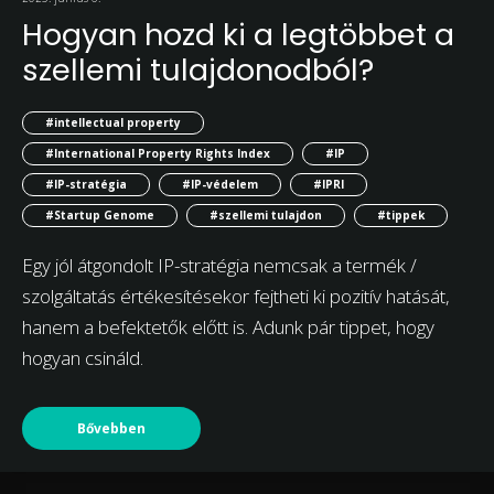
Hogyan hozd ki a legtöbbet a
szellemi tulajdonodból?
#intellectual property
#International Property Rights Index
#IP
#IP-stratégia
#IP-védelem
#IPRI
#Startup Genome
#szellemi tulajdon
#tippek
Egy jól átgondolt IP-stratégia nemcsak a termék /
szolgáltatás értékesítésekor fejtheti ki pozitív hatását,
hanem a befektetők előtt is. Adunk pár tippet, hogy
hogyan csináld.
Bővebben