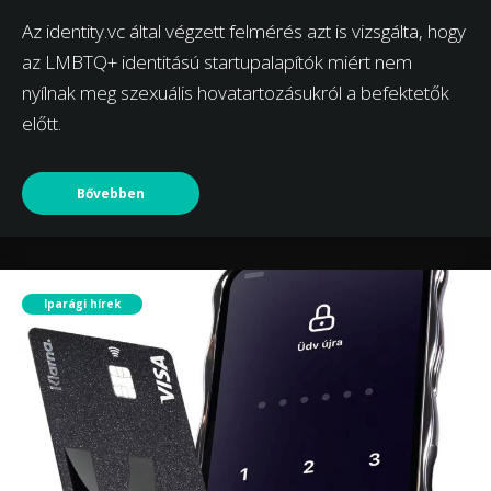
Az identity.vc által végzett felmérés azt is vizsgálta, hogy
az LMBTQ+ identitású startupalapítók miért nem
nyílnak meg szexuális hovatartozásukról a befektetők
előtt.
Bővebben
Iparági hírek