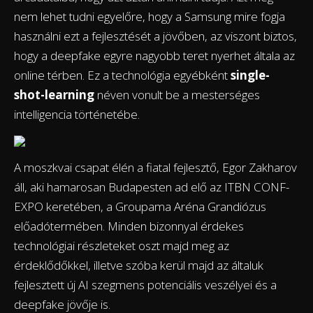
nem lehet tudni egyelőre, hogy a Samsung mire fogja
használni ezt a fejlesztését a jövőben, az viszont biztos,
hogy a deepfake egyre nagyobb teret nyerhet általa az
online térben. Ez a technológia egyébként
single-
shot-learning
néven vonult be a mesterséges
intelligencia történetébe.
A moszkvai csapat élén a fiatal fejlesztő, Egor Zakharov
áll, aki hamarosan Budapesten ad elő az ITBN CONF-
EXPO keretében, a Groupama Aréna Grandiózus
előadótermében. Minden bizonnyal érdekes
technológiai részleteket oszt majd meg az
érdeklődőkkel, illetve szóba kerül majd az általuk
fejlesztett új AI szegmens potenciális veszélyei és a
deepfake jövője is.