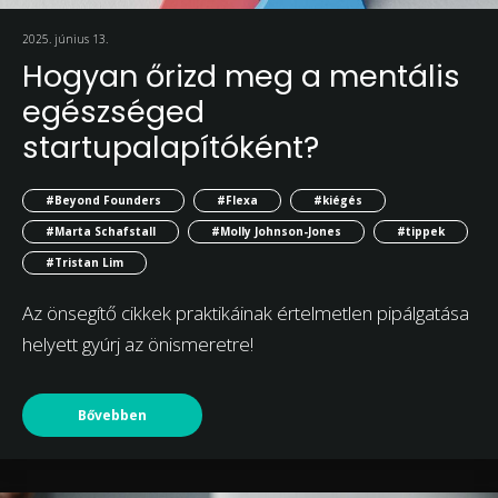
2025. június 13.
Hogyan őrizd meg a mentális
egészséged
startupalapítóként?
#Beyond Founders
#Flexa
#kiégés
#Marta Schafstall
#Molly Johnson-Jones
#tippek
#Tristan Lim
Az önsegítő cikkek praktikáinak értelmetlen pipálgatása
helyett gyúrj az önismeretre!
Bővebben