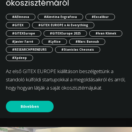
ökoszisztémáról
#AEInnova
#Alevtina Evgrafova
#Excalibur
#GITEX
#GITEX EUROPE x Ai Everything
#GITEXEurope
#GITEXEurope 2025
#Ivan Klimek
#Javier Farré
#LyRise
#Marc Banoub
#RESEARCHPRENEURS
#Stanislas Chesnais
#Xpdeep
Az első GITEX EUROPE kiállításon beszélgettünk a
standoló külföldi startupokkal a megoldásaikról és arról,
hogy hogyan látják a saját ökoszisztémájukat.
Bővebben