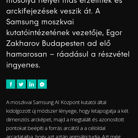
mosolya helyét más érzelmek és
arckifejezések veszik át. A
Samsung moszkvai
kutatóintézetének vezetője, Egor
Zakharov Budapesten ad elő
hamarosan – ráadásul a részvétel
ingyenes.
A moszkvai Samsung AI Központ kutatói által
kidolgozott új módszer lényege, hogy letapogatja a két
dimenziós arcképet, majd a megtalált és azonosított
pontokat beépíti a forrás arcától a a céloldal
arcadataiba, hogy azt aztán animálni tudja. Azt még