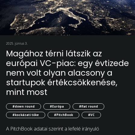
2025. június 3.
Magához térni látszik az
európai VC-piac: egy évtizede
nem volt olyan alacsony a
startupok értékcsökkenése,
mint most
#down round
#Európa
#flat round
#kockázati tőke
#PitchBook
#VC
A PitchBook adatai szerint a lefelé irányuló