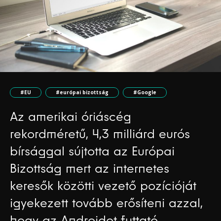
#EU
#európai bizottság
#Google
Az amerikai óriáscég
rekordméretű, 4,3 milliárd eurós
bírsággal sújtotta az Európai
Bizottság mert az internetes
keresők közötti vezető pozícióját
igyekezett tovább erősíteni azzal,
hogy az Androidot futtató