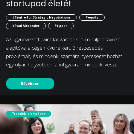
startupod életét
#Centre for Strategic Negotiations
#equity
#Paul Alexander
#tippek
Az úgynevezett „windfall záradék” eliminálja a távozó
alapítóval a cégen kívülre kerülő részesedés
problémáit, és mindenki számára nyereséget hozhat
egy olyan helyzetben, ahol gyakran mindenki veszít.
Bővebben
Trendek, elemzések