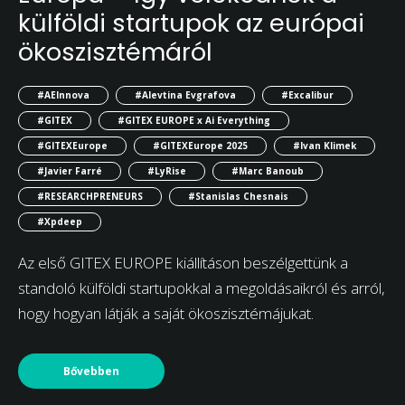
külföldi startupok az európai
ökoszisztémáról
#AEInnova
#Alevtina Evgrafova
#Excalibur
#GITEX
#GITEX EUROPE x Ai Everything
#GITEXEurope
#GITEXEurope 2025
#Ivan Klimek
#Javier Farré
#LyRise
#Marc Banoub
#RESEARCHPRENEURS
#Stanislas Chesnais
#Xpdeep
Az első GITEX EUROPE kiállításon beszélgettünk a
standoló külföldi startupokkal a megoldásaikról és arról,
hogy hogyan látják a saját ökoszisztémájukat.
Bővebben