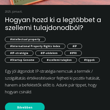
2025. június 6.
Hogyan hozd ki a legtöbbet a
szellemi tulajdonodból?
#intellectual property
#International Property Rights Index
#IP
#IP-stratégia
#IP-védelem
#IPRI
#Startup Genome
#szellemi tulajdon
#tippek
Egy jól átgondolt IP-stratégia nemcsak a termék /
szolgáltatás értékesítésekor fejtheti ki pozitív hatását,
hanem a befektetők előtt is. Adunk pár tippet, hogy
hogyan csináld.
Bővebben