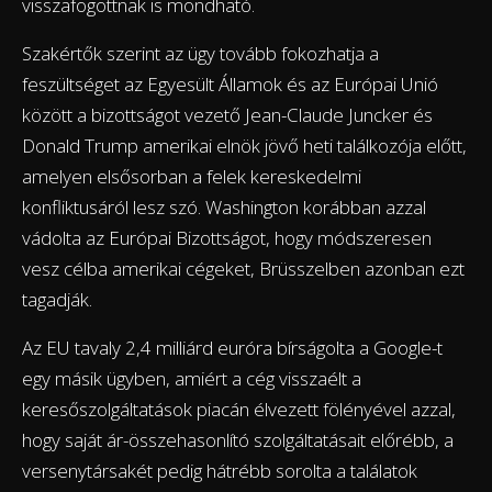
visszafogottnak is mondható.
Szakértők szerint az ügy tovább fokozhatja a
feszültséget az Egyesült Államok és az Európai Unió
között a bizottságot vezető Jean-Claude Juncker és
Donald Trump amerikai elnök jövő heti találkozója előtt,
amelyen elsősorban a felek kereskedelmi
konfliktusáról lesz szó. Washington korábban azzal
vádolta az Európai Bizottságot, hogy módszeresen
vesz célba amerikai cégeket, Brüsszelben azonban ezt
tagadják.
Az EU tavaly 2,4 milliárd euróra bírságolta a Google-t
egy másik ügyben, amiért a cég visszaélt a
keresőszolgáltatások piacán élvezett fölényével azzal,
hogy saját ár-összehasonlító szolgáltatásait előrébb, a
versenytársakét pedig hátrébb sorolta a találatok