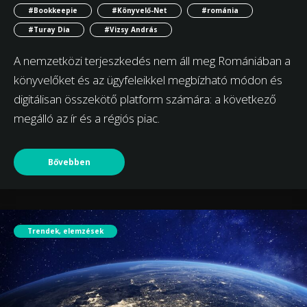
#Bookkeepie
#Könyvelő-Net
#románia
#Turay Dia
#Vizsy András
A nemzetközi terjeszkedés nem áll meg Romániában a
könyvelőket és az ügyfeleikkel megbízható módon és
digitálisan összekötő platform számára: a következő
megálló az ír és a régiós piac.
Bővebben
Trendek, elemzések