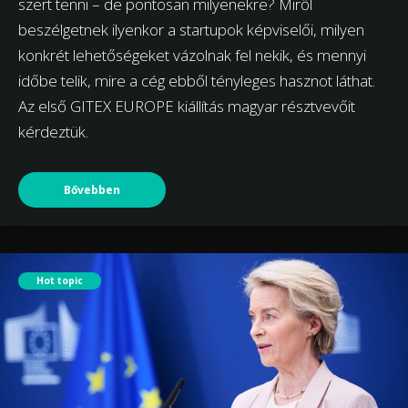
szert tenni – de pontosan milyenekre? Miről
beszélgetnek ilyenkor a startupok képviselői, milyen
konkrét lehetőségeket vázolnak fel nekik, és mennyi
időbe telik, mire a cég ebből tényleges hasznot láthat.
Az első GITEX EUROPE kiállítás magyar résztvevőit
kérdeztük.
Bővebben
Hot topic