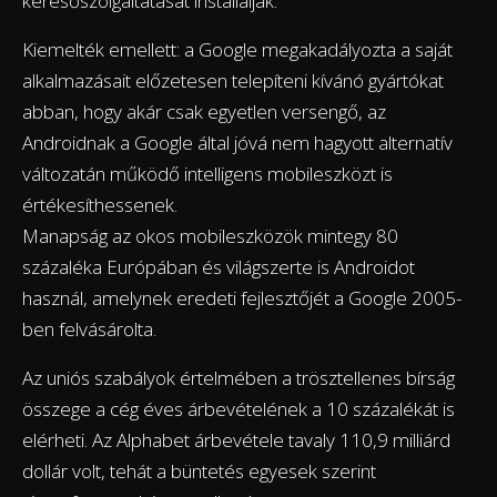
keresőszolgáltatását installálják.
Kiemelték emellett: a Google megakadályozta a saját
alkalmazásait előzetesen telepíteni kívánó gyártókat
abban, hogy akár csak egyetlen versengő, az
Androidnak a Google által jóvá nem hagyott alternatív
változatán működő intelligens mobileszközt is
értékesíthessenek.
Manapság az okos mobileszközök mintegy 80
százaléka Európában és világszerte is Androidot
használ, amelynek eredeti fejlesztőjét a Google 2005-
ben felvásárolta.
Az uniós szabályok értelmében a trösztellenes bírság
összege a cég éves árbevételének a 10 százalékát is
elérheti. Az Alphabet árbevétele tavaly 110,9 milliárd
dollár volt, tehát a büntetés egyesek szerint