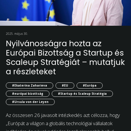
2025. május 30.
Nyilvánosságra hozta az
Európai Bizottság a Startup és
Scaleup Stratégiát – mutatjuk
a részleteket
#Ekaterina Zaharieva
#EU
#Európa
#európai bizottság
#Startup és Scaleup Stratégia
#Ursula von der Leyen
Az összesen 26 javasolt intézkedés azt célozza, hogy
„Európát a világon a globális technológiai vállalatok