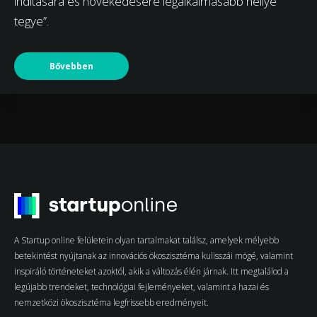
indítására és növekedésére legalkalmasabb hellyé
tegye”.
Bővebben
A Startup online felületein olyan tartalmakat találsz, amelyek mélyebb
betekintést nyújtanak az innovációs ökoszisztéma kulisszái mögé, valamint
inspiráló történeteket azoktól, akik a változás élén járnak. Itt megtalálod a
legújabb trendeket, technológiai fejleményeket, valamint a hazai és
nemzetközi ökoszisztéma legfrissebb eredményeit.