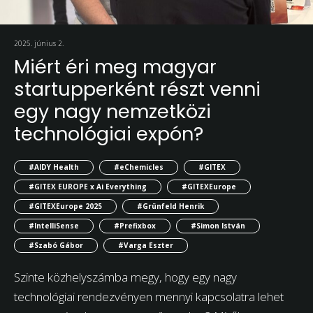
2025. június 2.
Miért éri meg magyar
startupperként részt venni
egy nagy nemzetközi
technológiai expón?
#AIDY Health
#eChemicles
#GITEX
#GITEX EUROPE x Ai Everything
#GITEXEurope
#GITEXEurope 2025
#Grünfeld Henrik
#IntelliSense
#Prefixbox
#Simon István
#Szabó Gábor
#Varga Eszter
Szinte közhelyszámba megy, hogy egy nagy
technológiai rendezvényen mennyi kapcsolatra lehet