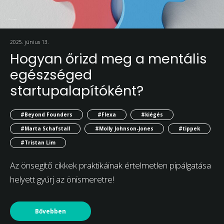
2025. június 13.
Hogyan őrizd meg a mentális
egészséged
startupalapítóként?
#Beyond Founders
#Flexa
#kiégés
#Marta Schafstall
#Molly Johnson-Jones
#tippek
#Tristan Lim
Az önsegítő cikkek praktikáinak értelmetlen pipálgatása
helyett gyúrj az önismeretre!
Bővebben