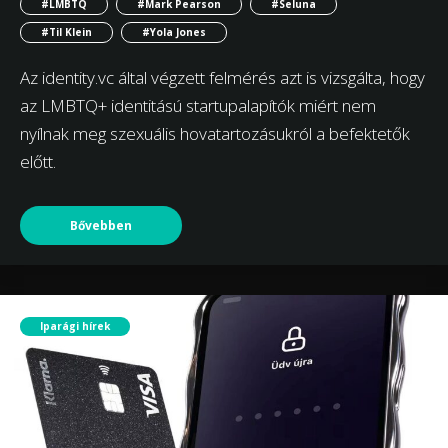
#LMBTQ
#Mark Pearson
#Seluna
#Til Klein
#Yola Jones
Az identity.vc által végzett felmérés azt is vizsgálta, hogy
az LMBTQ+ identitású startupalapítók miért nem
nyílnak meg szexuális hovatartozásukról a befektetők
előtt.
Bővebben
Iparági hírek