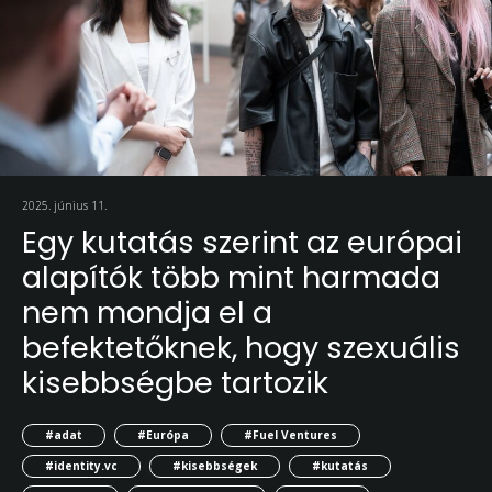
2025. június 11.
Egy kutatás szerint az európai
alapítók több mint harmada
nem mondja el a
befektetőknek, hogy szexuális
kisebbségbe tartozik
#adat
#Európa
#Fuel Ventures
#identity.vc
#kisebbségek
#kutatás