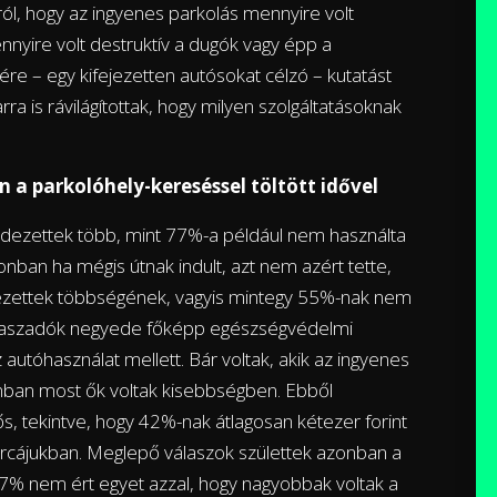
l, hogy az ingyenes parkolás mennyire volt
nyire volt destruktív a dugók vagy épp a
ére – egy kifejezetten autósokat célzó – kutatást
rra is rávilágítottak, hogy milyen szolgáltatásoknak
n a parkolóhely-kereséssel töltött idővel
érdezettek több, mint 77%-a például nem használta
onban ha mégis útnak indult, azt nem azért tette,
dezettek többségének, vagyis mintegy 55%-nak nem
válaszadók negyede főképp egészségvédelmi
utóhasználat mellett. Bár voltak, akik az ingyenes
onban most ők voltak kisebbségben. Ebből
s, tekintve, hogy 42%-nak átlagosan kétezer forint
árcájukban. Meglepő válaszok születtek azonban a
% nem ért egyet azzal, hogy nagyobbak voltak a