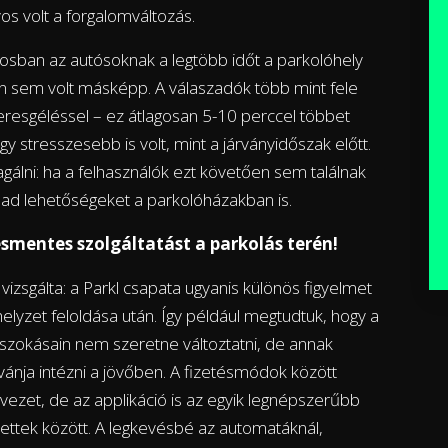
s volt a forgalomváltozás.
osban az autósoknak a legtöbb időt a parkolóhely
jén sem volt másképp. A válaszadók több mint fele
eresgéléssel – ez átlagosan 5-10 perccel többet
ogy stresszesebb is volt, mint a járványidőszak előtt.
eagálni: ha a felhasználók ezt követően sem találnak
bad lehetőségeket a parkolóházakban is.
ésmentes szolgáltatást a parkolás terén!
izsgálta: a Parkl csapata ugyanis különös figyelmet
yhelyzet feloldása után. Így például megtudtuk, hogy a
szokásain nem szeretne változtatni, de annak
ívánja intézni a jövőben. A fizetésmódok között
ezet, de az applikáció is az egyik legnépszerűbb
ttek között. A legkevésbé az automatáknál,