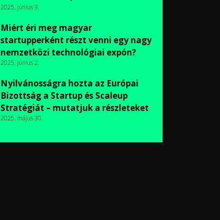
2025. június 3.
Miért éri meg magyar
startupperként részt venni egy nagy
nemzetközi technológiai expón?
2025. június 2.
Nyilvánosságra hozta az Európai
Bizottság a Startup és Scaleup
Stratégiát – mutatjuk a részleteket
2025. május 30.