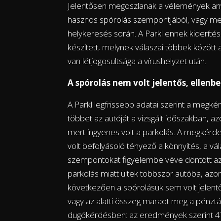
Jelentősen megoszlanak a vélemények arró
hasznos spórolás szempontjából, vagy men
helykeresés során. A Parkl ennek kiderítés
készített, melynek válaszai többek között a
van létjogosultsága a vírushelyzet után.
A spórolás nem volt jelentős, ellenbe
A Parkl legfrissebb adatai szerint a megk
többet az autóját a vizsgált időszakban, az
mert ingyenes volt a parkolás. A megkér
volt befolyásoló tényező a könnyítés, a 
szempontokat figyelembe véve döntött az a
parkolás miatt ültek többször autóba, az
következően a spórolásuk sem volt jelentő
vagy az alatti összeg maradt meg a pénzt
dugókérdésben: az eredmények szerint 47