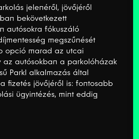
rkolás jelenéről, jövőjéről
kban bekövetkezett
ten autósokra fókuszáló
a díjmentesség megszűnését
b opció marad az utcai
ny az autósokban a parkolóházak
ésű Parkl alkalmazás által
 fizetés jövőjéről is: fontosabb
olási ügyintézés, mint eddig