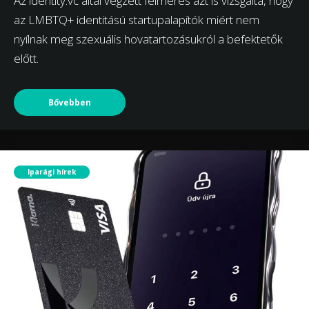
Az identity.vc által végzett felmérés azt is vizsgálta, hogy
az LMBTQ+ identitású startupalapítók miért nem
nyílnak meg szexuális hovatartozásukról a befektetők
előtt.
Bővebben
Iparági hírek