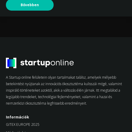
Bővebben
A Startup online felületein olyan tartalmakat találsz, amelyek mélyebb
betekintést nyújtanak az innovációs ökoszisztéma kulisszái mögé, valamint
inspiráló történeteket azoktól, akik a változás élén járnak. Itt megtalálod a
legújabb trendeket, technológiai fejleményeket, valamint a hazai és
nemzetközi ökoszisztéma legfrissebb eredményeit.
Információk
GITEX EUROPE 2025