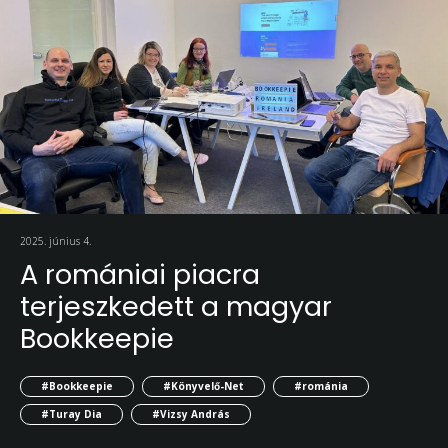
2025. június 4.
A romániai piacra
terjeszkedett a magyar
Bookkeepie
#Bookkeepie
#Könyvelő-Net
#románia
#Turay Dia
#Vizsy András