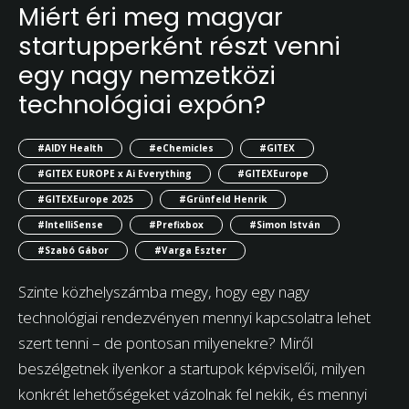
Miért éri meg magyar
startupperként részt venni
egy nagy nemzetközi
technológiai expón?
#AIDY Health
#eChemicles
#GITEX
#GITEX EUROPE x Ai Everything
#GITEXEurope
#GITEXEurope 2025
#Grünfeld Henrik
#IntelliSense
#Prefixbox
#Simon István
#Szabó Gábor
#Varga Eszter
Szinte közhelyszámba megy, hogy egy nagy
technológiai rendezvényen mennyi kapcsolatra lehet
szert tenni – de pontosan milyenekre? Miről
beszélgetnek ilyenkor a startupok képviselői, milyen
konkrét lehetőségeket vázolnak fel nekik, és mennyi