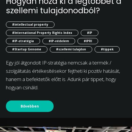
Hogyan hozd ki a legtöbbet a
szellemi tulajdonodból?
#intellectual property
#International Property Rights Index
#IP
#IP-stratégia
#IP-védelem
#IPRI
#Startup Genome
#szellemi tulajdon
#tippek
Egy jól átgondolt IP-stratégia nemcsak a termék /
szolgáltatás értékesítésekor fejtheti ki pozitív hatását,
hanem a befektetők előtt is. Adunk pár tippet, hogy
hogyan csináld.
Bővebben