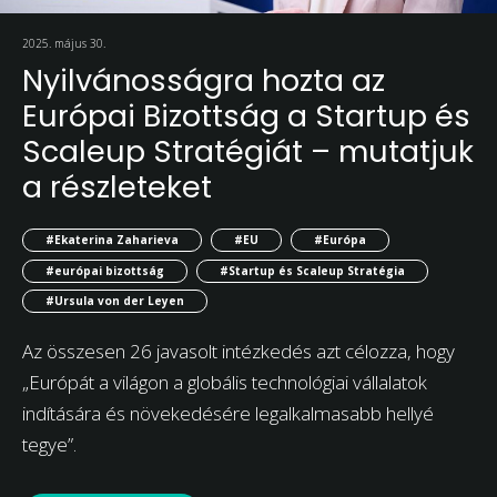
2025. május 30.
Nyilvánosságra hozta az
Európai Bizottság a Startup és
Scaleup Stratégiát – mutatjuk
a részleteket
#Ekaterina Zaharieva
#EU
#Európa
#európai bizottság
#Startup és Scaleup Stratégia
#Ursula von der Leyen
Az összesen 26 javasolt intézkedés azt célozza, hogy
„Európát a világon a globális technológiai vállalatok
indítására és növekedésére legalkalmasabb hellyé
tegye”.