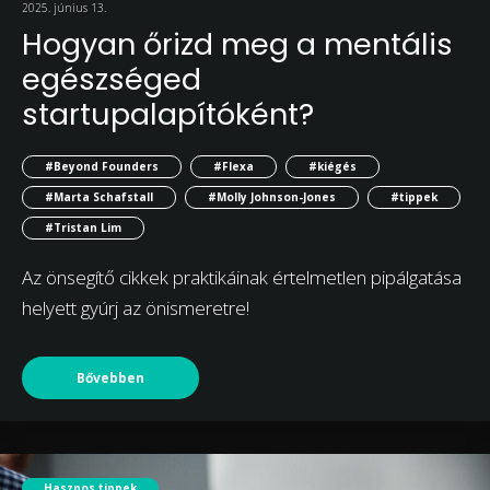
2025. június 13.
Hogyan őrizd meg a mentális
egészséged
startupalapítóként?
#Beyond Founders
#Flexa
#kiégés
#Marta Schafstall
#Molly Johnson-Jones
#tippek
#Tristan Lim
Az önsegítő cikkek praktikáinak értelmetlen pipálgatása
helyett gyúrj az önismeretre!
Bővebben
Hasznos tippek