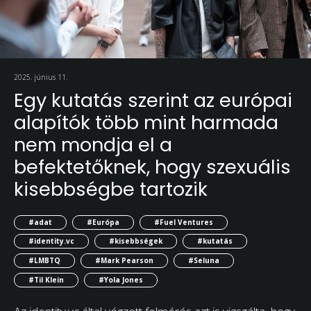
2025. június 11.
Egy kutatás szerint az európai
alapítók több mint harmada
nem mondja el a
befektetőknek, hogy szexuális
kisebbségbe tartozik
#adat
#Európa
#Fuel Ventures
#identity.vc
#kisebbségek
#kutatás
#LMBTQ
#Mark Pearson
#Seluna
#Til Klein
#Yola Jones