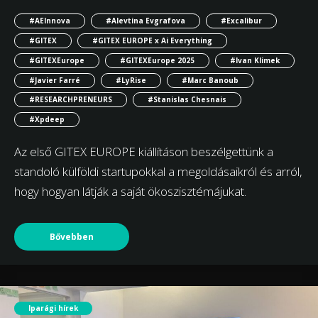
#AEInnova
#Alevtina Evgrafova
#Excalibur
#GITEX
#GITEX EUROPE x Ai Everything
#GITEXEurope
#GITEXEurope 2025
#Ivan Klimek
#Javier Farré
#LyRise
#Marc Banoub
#RESEARCHPRENEURS
#Stanislas Chesnais
#Xpdeep
Az első GITEX EUROPE kiállításon beszélgettünk a
standoló külföldi startupokkal a megoldásaikról és arról,
hogy hogyan látják a saját ökoszisztémájukat.
Bővebben
Iparági hírek