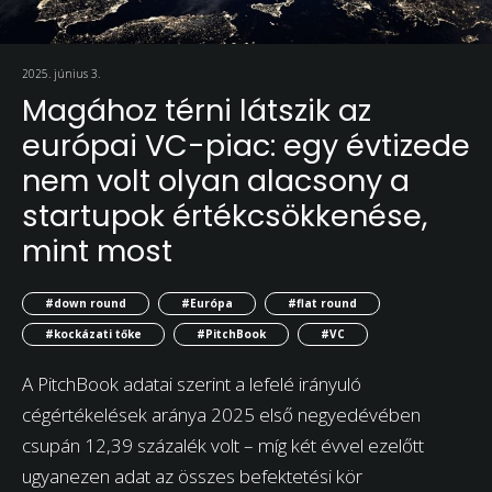
2025. június 3.
Magához térni látszik az
európai VC-piac: egy évtizede
nem volt olyan alacsony a
startupok értékcsökkenése,
mint most
#down round
#Európa
#flat round
#kockázati tőke
#PitchBook
#VC
A PitchBook adatai szerint a lefelé irányuló
cégértékelések aránya 2025 első negyedévében
csupán 12,39 százalék volt – míg két évvel ezelőtt
ugyanezen adat az összes befektetési kör