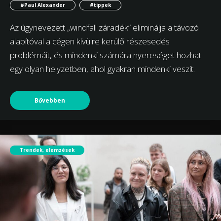
#Paul Alexander
#tippek
Az úgynevezett „windfall záradék” eliminálja a távozó
alapítóval a cégen kívülre kerülő részesedés
problémáit, és mindenki számára nyereséget hozhat
egy olyan helyzetben, ahol gyakran mindenki veszít.
Bővebben
Trendek, elemzések