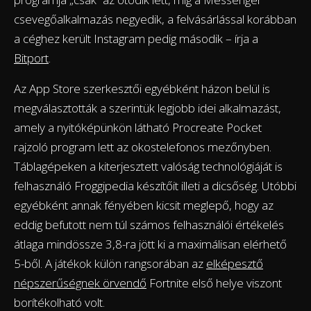
csevegőalkalmazás negyedik, a felvásárlással korábban
a céghez került Instagram pedig második – írja a
Bitport
.
Az App Store szerkesztői egyébként házon belül is
megválasztották a szerintük legjobb idei alkalmazást,
amely a nyitóképünkön látható Procreate Pocket
rajzoló program lett az okostelefonos mezőnyben.
Táblagépeken a kiterjesztett valóság technológiáját is
felhasználó Froggipedia készítőit illeti a dicsőség. Utóbbi
egyébként annak fényében kicsit meglepő, hogy az
eddig befutott nem túl számos felhasználói értékelés
átlaga mindössze 3,8-ra jött ki a maximálisan elérhető
5-ből. A játékok külön rangsorában az
elképesztő
népszerűségnek örvendő
Fortnite első helye viszont
borítékolható volt.