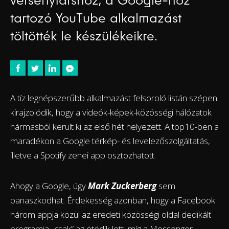
versenytárshoz, a Google-höz
tartozó YouTube alkalmazást
töltötték le készülékeikre.
A tíz legnépszerűbb alkalmazást felsoroló listán szépen
kirajzolódik, hogy a videók-képek-közösségi hálózatok
hármasból került ki az első hét helyezett. A top10-ben a
maradékon a Google térkép- és levelezőszolgáltatás,
illetve a Spotify zenei app osztozhatott.
Ahogy a Google, úgy
Mark Zuckerberg
sem
panaszkodhat. Érdekesség azonban, hogy a Facebook
három appja közül az eredeti közösségi oldal dedikált
programja „csak” az ötödik lett, míg a Messenger