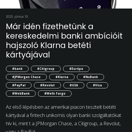
2025. június 10.
Már idén fizethetünk a
kereskedelmi banki ambícióit
hajszoló Klarna betéti
kártyájával
#bank
#Citigroup
#Európa
#JPMorgan Chase
#Klarna
#NuBank
#PayPal
#Revolut
#USA
#Visa
#WebBank
#Wells Fargo
Az első lépésben az amerikai piacon tesztelt betéti
kártyával a fintech unikornis olyan banki szolgáltatókat
hív ki, mint t a JPMorgan Chase, a Citigroup, a Revolut,
vagy a PayPal.