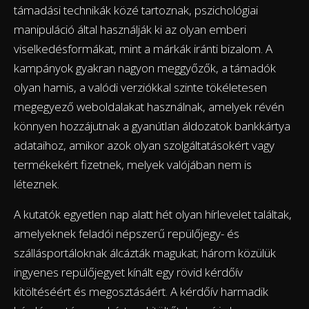
támadási technikák közé tartoznak, pszichológiai
manipuláció által használják ki az olyan emberi
viselkedésformákat, mint a márkák iránti bizalom. A
kampányok gyakran nagyon meggyőzők, a támadók
olyan hamis, a valódi verziókkal szinte tökéletesen
megegyező weboldalakat használnak, amelyek révén
könnyen hozzájutnak a gyanútlan áldozatok bankkártya
adataihoz, amikor azok olyan szolgáltatásokért vagy
termékekért fizetnek, melyek valójában nem is
léteznek.
A kutatók egyetlen nap alatt hét olyan hírlevelet találtak,
amelyeknek feladói népszerű repülőjegy- és
szállásportáloknak álcázták magukat; három közülük
ingyenes repülőjegyet kínált egy rövid kérdőív
kitöltéséért és megosztásáért. A kérdőív harmadik