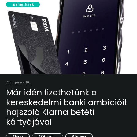
Iparági hírek
2025. június 10.
Már idén fizethetünk a
kereskedelmi banki ambícióit
hajszoló Klarna betéti
kártyájával
#bank
#Citigroup
#Európa