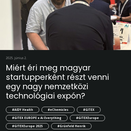
2025. június 2.
Miért éri meg magyar
startupperként részt venni
egy nagy nemzetközi
technológiai expón?
#AIDY Health
#eChemicles
#GITEX
#GITEX EUROPE x Ai Everything
#GITEXEurope
#GITEXEurope 2025
#Grünfeld Henrik