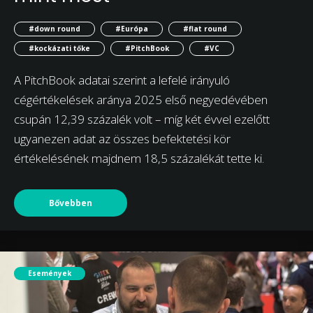
#down round
#Európa
#flat round
#kockázati tőke
#PitchBook
#VC
A PitchBook adatai szerint a lefelé irányuló
cégértékelések aránya 2025 első negyedévében
csupán 12,39 százalék volt – míg két évvel ezelőtt
ugyanezen adat az összes befektetési kör
értékelésének majdnem 18,5 százalékát tette ki.
Bővebben
Események