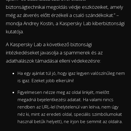
biztonságtechnikai megoldás védje eszközeiket, amely
még az átverés előtt érzékeli a csaló szándékokat.” –
mondja Andrey Kostin, a Kaspersky Lab kiberbiztonsági
kutatója.
A Kaspersky Lab a következő biztonsági
intézkedéseket javasolja a spammerek és az
adathalászok támadásai elleni védekezésre:
Ha egy ajánlat túl jó, hogy igaz legyen valószínűleg nem
is igaz. Ezeket jobb elkerülni!
Figyelmesen nézze meg az oldal linkjét, mielőtt
megadná bejelentkezési adatait. Ha valami nincs
rendben az URL-lel (helytelenül van leírva, nem úgy
néz ki, mint az eredeti oldal, speciális szimbólumokat
használ betűk helyett), ne írjon be semmit az oldalra.