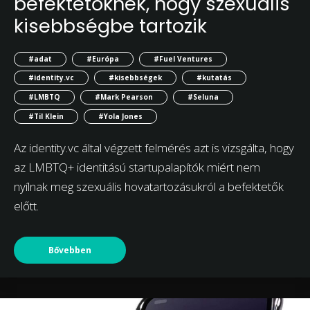
befektetőknek, hogy szexuális
kisebbségbe tartozik
#adat
#Európa
#Fuel Ventures
#identity.vc
#kisebbségek
#kutatás
#LMBTQ
#Mark Pearson
#Seluna
#Til Klein
#Yola Jones
Az identity.vc által végzett felmérés azt is vizsgálta, hogy
az LMBTQ+ identitású startupalapítók miért nem
nyílnak meg szexuális hovatartozásukról a befektetők
előtt.
Bővebben