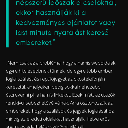
népszerű időszak a csalóknál,
ekkor használják ki a
kedvezményes ajánlatot vagy
last minute nyaralást kereső
embereket.”
„Nem csak az a probléma, hogy a hamis weboldalak
egyre hitelesebbnek tűnnek, de egyre több ember
foglal szállást és repülőjegyet az okostelefonján
keresztül, amelyeken pedig sokkal nehezebb
észrevenni pl.: a hamis linkeket. Ezek miatt az utazók
rendkívül sebezhetővé válnak. Arra ösztönözzük az
embereket, hogy a szállások és jegyek foglalásához
mindig az eredeti oldalakat használják, illetve erős
spam- és adathalász szűrővel ellátott