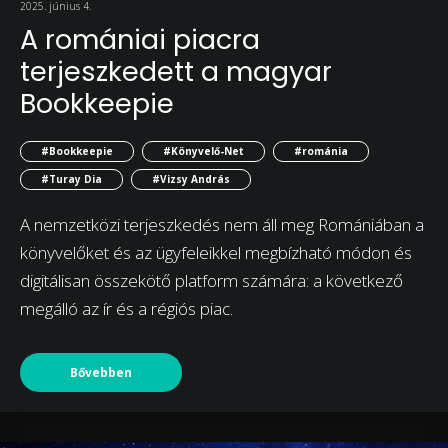
2025. június 4.
A romániai piacra
terjeszkedett a magyar
Bookkeepie
#Bookkeepie
#Könyvelő-Net
#románia
#Turay Dia
#Vizsy András
A nemzetközi terjeszkedés nem áll meg Romániában a
könyvelőket és az ügyfeleikkel megbízható módon és
digitálisan összekötő platform számára: a következő
megálló az ír és a régiós piac.
Bővebben