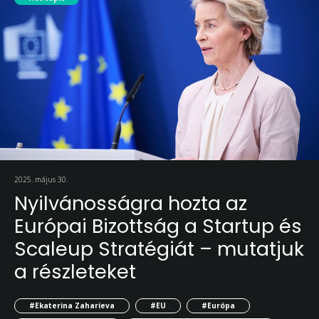
2025. május 30.
Nyilvánosságra hozta az
Európai Bizottság a Startup és
Scaleup Stratégiát – mutatjuk
a részleteket
#Ekaterina Zaharieva
#EU
#Európa