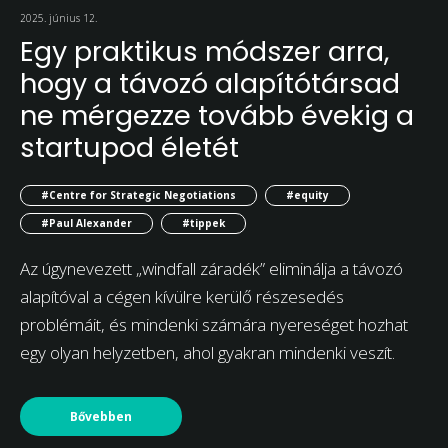
2025. június 12.
Egy praktikus módszer arra,
hogy a távozó alapítótársad
ne mérgezze tovább évekig a
startupod életét
#Centre for Strategic Negotiations
#equity
#Paul Alexander
#tippek
Az úgynevezett „windfall záradék” eliminálja a távozó
alapítóval a cégen kívülre kerülő részesedés
problémáit, és mindenki számára nyereséget hozhat
egy olyan helyzetben, ahol gyakran mindenki veszít.
Bővebben