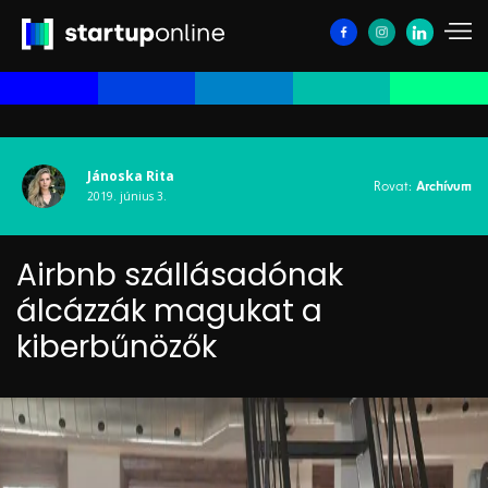
Jánoska Rita
Rovat:
Archívum
2019. június 3.
Airbnb szállásadónak
álcázzák magukat a
kiberbűnözők