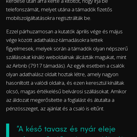
kérdése után arra kérte a kitöltőt, hogy írja be
telefonszámát, melyet utána a támadók fizetős
mobilszolgáltatásokra regisztrálták be.
Ezzel párhuzamosan a kutatók április vége és május
vége között adathalász-támadásokra lettek
figyelmesek, melyek során a támadók olyan népszerű
szállásokat kínáló weboldalnak álcázták magukat, mint
az Airbnb (7917 támadás). Az egyik esetben a csalók
olyan adathalász oldalt hoztak létre, amely nagyon
hasonlított a valódi oldalra, és ezen keresztül kínáltak
olcsó, magas értékelésű belvárosi szállásokat. Amikor
az áldozat megerősítette a foglalást és átutalta a
pénzösszeget, az ajánlat és a csaló is eltűnt.
“A késő tavasz és nyár eleje