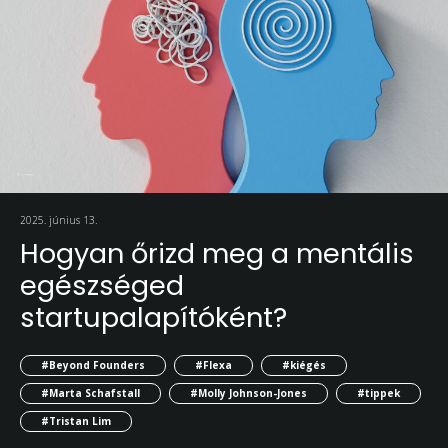
2025. június 13.
Hogyan őrizd meg a mentális
egészséged
startupalapítóként?
#Beyond Founders
#Flexa
#kiégés
#Marta Schafstall
#Molly Johnson-Jones
#tippek
#Tristan Lim