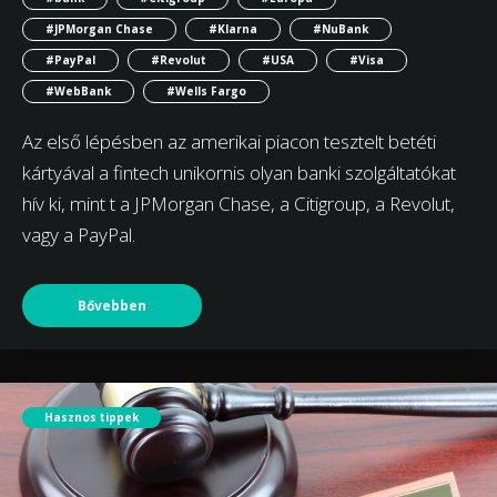
#JPMorgan Chase
#Klarna
#NuBank
#PayPal
#Revolut
#USA
#Visa
#WebBank
#Wells Fargo
Az első lépésben az amerikai piacon tesztelt betéti
kártyával a fintech unikornis olyan banki szolgáltatókat
hív ki, mint t a JPMorgan Chase, a Citigroup, a Revolut,
vagy a PayPal.
Bővebben
Hasznos tippek