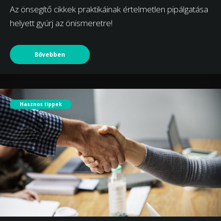
Az önsegítő cikkek praktikáinak értelmetlen pipálgatása
helyett gyúrj az önismeretre!
Bővebben
Hasznos tippek