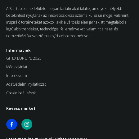
A Startup online felületein olyan tartalmakat találsz, amelyek mélyebb
betekintést nyújtanak az innovációs ökoszisztéma kulisszái mögé, valamint
inspiráló történeteket azoktól, akik a változás élén járnak. Itt megtalálod a
legújabb trendeket, technológiai fejleményeket, valamint a hazai és
nemzetközi ökoszisztéma legfrissebb eredményeit.
Információk
GITEX EUROPE 2025
Médiaajánlat
Impresszum
Adatvédelmi nyilatkozat
Cookie beállítások
Kövess minket!