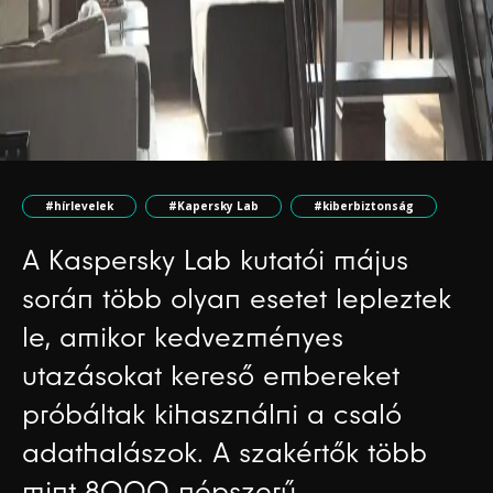
#hírlevelek
#Kapersky Lab
#kiberbiztonság
A Kaspersky Lab kutatói május
során több olyan esetet lepleztek
le, amikor kedvezményes
utazásokat kereső embereket
próbáltak kihasználni a csaló
adathalászok. A szakértők több
mint 8000 népszerű