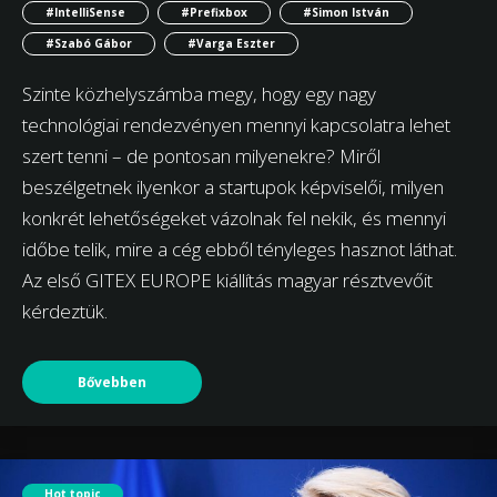
#IntelliSense
#Prefixbox
#Simon István
#Szabó Gábor
#Varga Eszter
Szinte közhelyszámba megy, hogy egy nagy
technológiai rendezvényen mennyi kapcsolatra lehet
szert tenni – de pontosan milyenekre? Miről
beszélgetnek ilyenkor a startupok képviselői, milyen
konkrét lehetőségeket vázolnak fel nekik, és mennyi
időbe telik, mire a cég ebből tényleges hasznot láthat.
Az első GITEX EUROPE kiállítás magyar résztvevőit
kérdeztük.
Bővebben
Hot topic