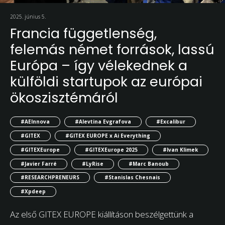
2025. június 5.
Francia függetlenség,
felemás német források, lassú
Európa – így vélekednek a
külföldi startupok az európai
ökoszisztémáról
#AEInnova
#Alevtina Evgrafova
#Excalibur
#GITEX
#GITEX EUROPE x Ai Everything
#GITEXEurope
#GITEXEurope 2025
#Ivan Klimek
#Javier Farré
#LyRise
#Marc Banoub
#RESEARCHPRENEURS
#Stanislas Chesnais
#Xpdeep
Az első GITEX EUROPE kiállításon beszélgettünk a