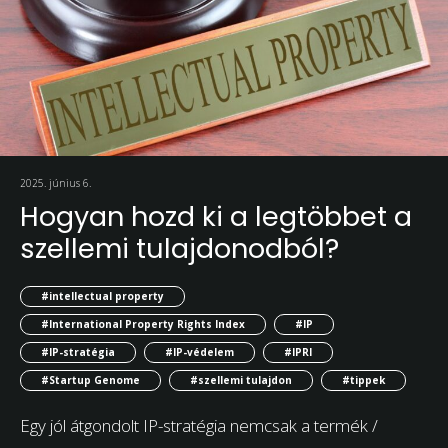
2025. június 6.
Hogyan hozd ki a legtöbbet a
szellemi tulajdonodból?
#intellectual property
#International Property Rights Index
#IP
#IP-stratégia
#IP-védelem
#IPRI
#Startup Genome
#szellemi tulajdon
#tippek
Egy jól átgondolt IP-stratégia nemcsak a termék /