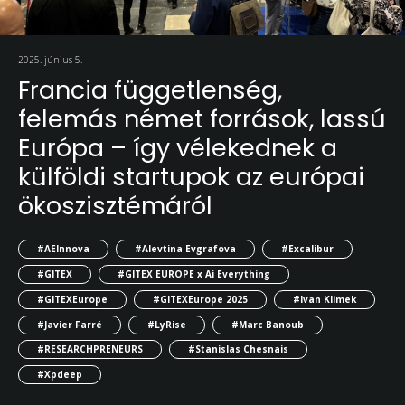
2025. június 5.
Francia függetlenség,
felemás német források, lassú
Európa – így vélekednek a
külföldi startupok az európai
ökoszisztémáról
#AEInnova
#Alevtina Evgrafova
#Excalibur
#GITEX
#GITEX EUROPE x Ai Everything
#GITEXEurope
#GITEXEurope 2025
#Ivan Klimek
#Javier Farré
#LyRise
#Marc Banoub
#RESEARCHPRENEURS
#Stanislas Chesnais
#Xpdeep