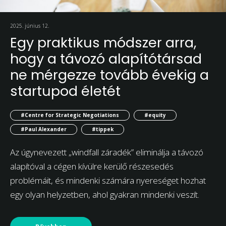
2025. június 12.
Egy praktikus módszer arra,
hogy a távozó alapítótársad
ne mérgezze tovább évekig a
startupod életét
#Centre for Strategic Negotiations
#equity
#Paul Alexander
#tippek
Az úgynevezett „windfall záradék” eliminálja a távozó
alapítóval a cégen kívülre kerülő részesedés
problémáit, és mindenki számára nyereséget hozhat
egy olyan helyzetben, ahol gyakran mindenki veszít.