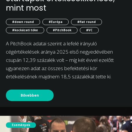
mint most
#down round
#Európa
#flat round
#kockázati tőke
#PitchBook
#VC
A PitchBook adatai szerint a lefelé irányuló
cégértékelések aránya 2025 első negyedévében
csupán 12,39 százalék volt – míg két évvel ezelőtt
ugyanezen adat az összes befektetési kör
értékelésének majdnem 18,5 százalékát tette ki.
Bővebben
Események