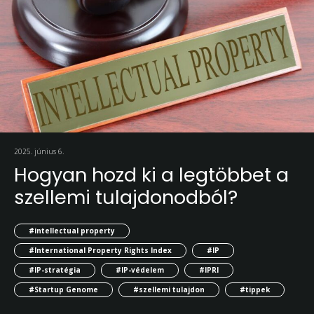
2025. június 6.
Hogyan hozd ki a legtöbbet a
szellemi tulajdonodból?
#intellectual property
#International Property Rights Index
#IP
#IP-stratégia
#IP-védelem
#IPRI
#Startup Genome
#szellemi tulajdon
#tippek