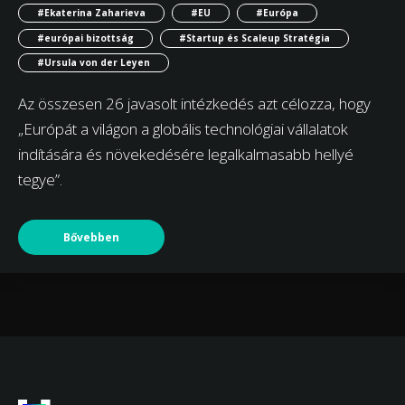
#Ekaterina Zaharieva
#EU
#Európa
#európai bizottság
#Startup és Scaleup Stratégia
#Ursula von der Leyen
Az összesen 26 javasolt intézkedés azt célozza, hogy
„Európát a világon a globális technológiai vállalatok
indítására és növekedésére legalkalmasabb hellyé
tegye”.
Bővebben