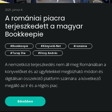
2025. június 4.
A romániai piacra
terjeszkedett a magyar
Bookkeepie
#Bookkeepie
#Könyvelő-Net
#románia
#Turay Dia
#Vizsy András
A nemzetközi terjeszkedés nem áll meg Romániában a
könyvelőket és az ügyfeleikkel megbízható módon és
digitálisan összekötő platform számára: a következő
megálló az ír és a régiós piac.
Bővebben