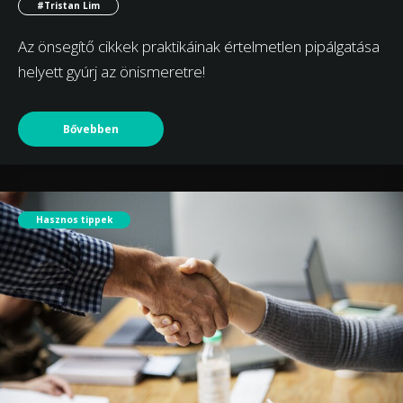
#Tristan Lim
Az önsegítő cikkek praktikáinak értelmetlen pipálgatása
helyett gyúrj az önismeretre!
Bővebben
Hasznos tippek