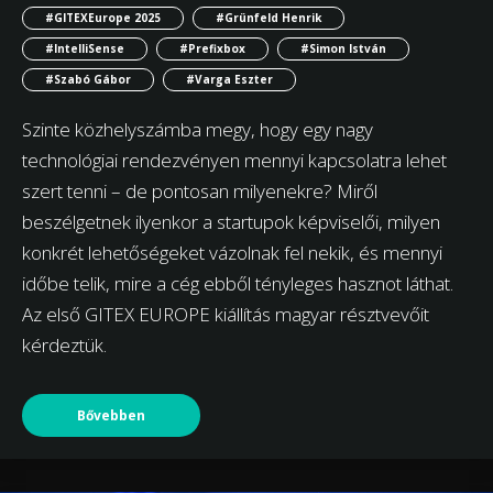
#GITEXEurope 2025
#Grünfeld Henrik
#IntelliSense
#Prefixbox
#Simon István
#Szabó Gábor
#Varga Eszter
Szinte közhelyszámba megy, hogy egy nagy
technológiai rendezvényen mennyi kapcsolatra lehet
szert tenni – de pontosan milyenekre? Miről
beszélgetnek ilyenkor a startupok képviselői, milyen
konkrét lehetőségeket vázolnak fel nekik, és mennyi
időbe telik, mire a cég ebből tényleges hasznot láthat.
Az első GITEX EUROPE kiállítás magyar résztvevőit
kérdeztük.
Bővebben