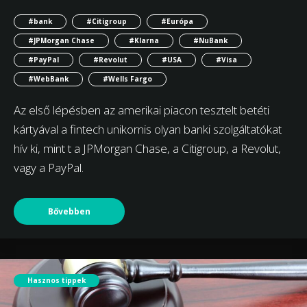
#bank
#Citigroup
#Európa
#JPMorgan Chase
#Klarna
#NuBank
#PayPal
#Revolut
#USA
#Visa
#WebBank
#Wells Fargo
Az első lépésben az amerikai piacon tesztelt betéti
kártyával a fintech unikornis olyan banki szolgáltatókat
hív ki, mint t a JPMorgan Chase, a Citigroup, a Revolut,
vagy a PayPal.
Bővebben
Hasznos tippek