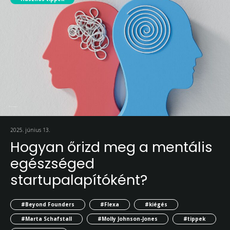
2025. június 13.
Hogyan őrizd meg a mentális
egészséged
startupalapítóként?
#Beyond Founders
#Flexa
#kiégés
#Marta Schafstall
#Molly Johnson-Jones
#tippek