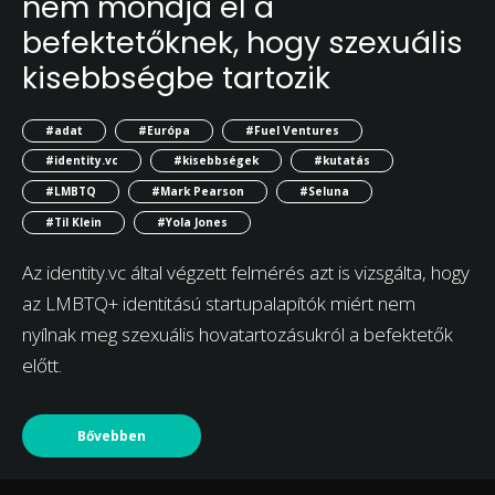
nem mondja el a
befektetőknek, hogy szexuális
kisebbségbe tartozik
#adat
#Európa
#Fuel Ventures
#identity.vc
#kisebbségek
#kutatás
#LMBTQ
#Mark Pearson
#Seluna
#Til Klein
#Yola Jones
Az identity.vc által végzett felmérés azt is vizsgálta, hogy
az LMBTQ+ identitású startupalapítók miért nem
nyílnak meg szexuális hovatartozásukról a befektetők
előtt.
Bővebben