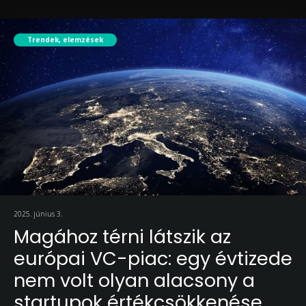
Trendek, elemzések
2025. június 3.
Magához térni látszik az
európai VC-piac: egy évtizede
nem volt olyan alacsony a
startupok értékcsökkenése,