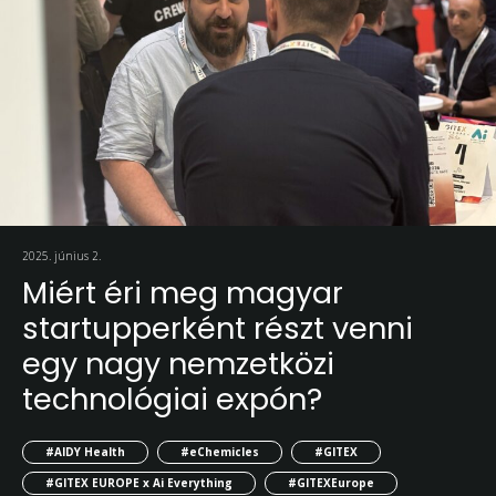
2025. június 2.
Miért éri meg magyar
startupperként részt venni
egy nagy nemzetközi
technológiai expón?
#AIDY Health
#eChemicles
#GITEX
#GITEX EUROPE x Ai Everything
#GITEXEurope