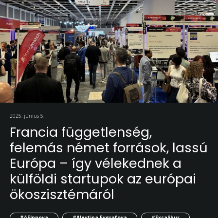
2025. június 5.
Francia függetlenség,
felemás német források, lassú
Európa – így vélekednek a
külföldi startupok az európai
ökoszisztémáról
#AEInnova
#Alevtina Evgrafova
#Excalibur