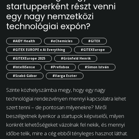
startupperként részt venni
egy nagy nemzetközi
technológiai expón?
#AIDY Health
#eChemicles
#GITEX
#GITEX EUROPE x Ai Everything
#GITEXEurope
#GITEXEurope 2025
#Grünfeld Henrik
#IntelliSense
#Prefixbox
#Simon István
#Szabó Gábor
#Varga Eszter
Szinte közhelyszámba megy, hogy egy nagy
technológiai rendezvényen mennyi kapcsolatra lehet
szert tenni – de pontosan milyenekre? Miről
beszélgetnek ilyenkor a startupok képviselői, milyen
konkrét lehetőségeket vázolnak fel nekik, és mennyi
időbe telik, mire a cég ebből tényleges hasznot láthat.