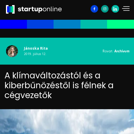
Jánoska Rita
Rovat:
Archívum
2019. július 12.
A klímaváltozástól és a
kiberbűnözéstől is félnek a
cégvezetők