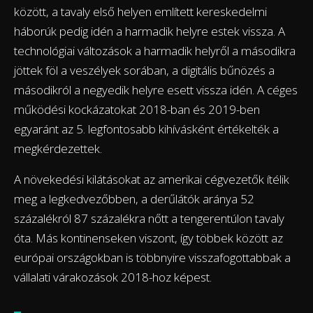
között, a tavaly első helyen említett kereskedelmi
háborúk pedig idén a harmadik helyre estek vissza. A
technológiai változások a harmadik helyről a másodikra
jöttek föl a veszélyek sorában, a digitális bűnözés a
másodikról a negyedik helyre esett vissza idén. A céges
működési kockázatokat 2018-ban és 2019-ben
egyaránt az 5. legfontosabb kihívásként értékelték a
megkérdezettek.
A növekedési kilátásokat az amerikai cégvezetők ítélik
meg a legkedvezőbben, a derűlátók aránya 52
százalékról 87 százalékra nőtt a tengerentúlon tavaly
óta. Más kontinenseken viszont, így többek között az
európai országokban is többnyire visszafogottabbak a
vállalati várakozások 2018-hoz képest.