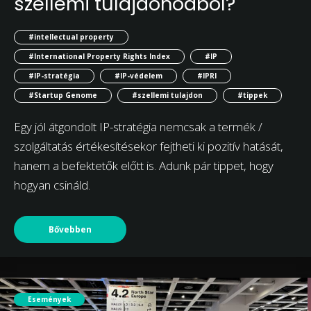
szellemi tulajdonodból?
#intellectual property
#International Property Rights Index
#IP
#IP-stratégia
#IP-védelem
#IPRI
#Startup Genome
#szellemi tulajdon
#tippek
Egy jól átgondolt IP-stratégia nemcsak a termék /
szolgáltatás értékesítésekor fejtheti ki pozitív hatását,
hanem a befektetők előtt is. Adunk pár tippet, hogy
hogyan csináld.
Bővebben
Események