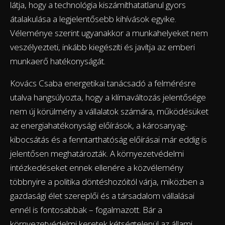
látja, hogy a technológia kiszámíthatatlanul gyors
átalakulása a legjelentősebb kihívások egyike.
Véleménye szerint ugyanakkor a munkahelyeket nem
veszélyezteti, inkább kiegészíti és javítja az emberi
munkaerő hatékonyságát.
Kovács Csaba energetikai tanácsadó a felmérésre
utalva hangsúlyozta, hogy a klímaváltozás jelentősége
nem új körülmény a vállalatok számára, működésüket
az energiahatékonysági előírások, a károsanyag-
kibocsátás és a fenntarthatóság előírásai már eddig is
jelentősen meghatározták. A környezetvédelmi
intézkedéseket ennek ellenére a közvélemény
többnyire a politika döntéshozóitól várja, miközben a
gazdasági élet szereplői és a társadalom vállalásai
ennél is fontosabbak – fogalmazott. Bár a
környezetvédelmi keretek kétségtelenül az állami