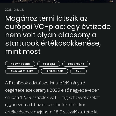
2025. június 3.
Magához térni látszik az
európai VC-piac: egy évtizede
nem volt olyan alacsony a
startupok értékcsökkenése,
mint most
#down round
#Európa
#flat round
#kockázati tőke
#PitchBook
#VC
A PitchBook adatai szerint a lefelé irányuló
cégértékelések aránya 2025 első negyedévében
csupán 12,39 százalék volt – míg két évvel ezelőtt
ugyanezen adat az összes befektetési kör
értékelésének majdnem 18,5 százalékát tette ki.