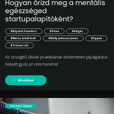
Hogyan őrizd meg a mentális
egészséged
startupalapítóként?
#Beyond Founders
#Flexa
#kiégés
#Marta Schafstall
#Molly Johnson-Jones
#tippek
#Tristan Lim
Az önsegítő cikkek praktikáinak értelmetlen pipálgatása
helyett gyúrj az önismeretre!
Bővebben
Hasznos tippek