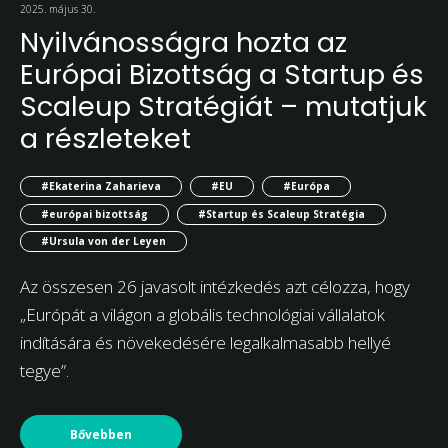
2025. május 30.
Nyilvánosságra hozta az
Európai Bizottság a Startup és
Scaleup Stratégiát – mutatjuk
a részleteket
#Ekaterina Zaharieva
#EU
#Európa
#európai bizottság
#Startup és Scaleup Stratégia
#Ursula von der Leyen
Az összesen 26 javasolt intézkedés azt célozza, hogy
„Európát a világon a globális technológiai vállalatok
indítására és növekedésére legalkalmasabb hellyé
tegye”.
Bővebben