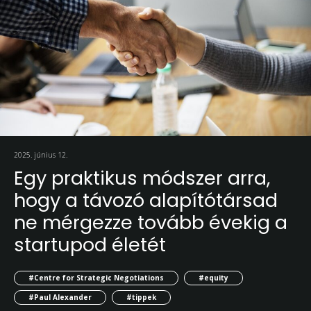
2025. június 12.
Egy praktikus módszer arra,
hogy a távozó alapítótársad
ne mérgezze tovább évekig a
startupod életét
#Centre for Strategic Negotiations
#equity
#Paul Alexander
#tippek