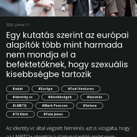
2025. június 11.
Egy kutatás szerint az európai
alapítók több mint harmada
nem mondja el a
befektetőknek, hogy szexuális
kisebbségbe tartozik
#adat
#Európa
#Fuel Ventures
#identity.vc
#kisebbségek
#kutatás
#LMBTQ
#Mark Pearson
#Seluna
#Til Klein
#Yola Jones
Az identity.vc által végzett felmérés azt is vizsgálta, hogy
az LMBTQ+ identitású startupalapítók miért nem