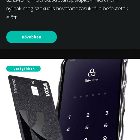
nyílnak meg szexuális hovatartozásukról a befektetők
előtt.
Bővebben
Iparági hírek