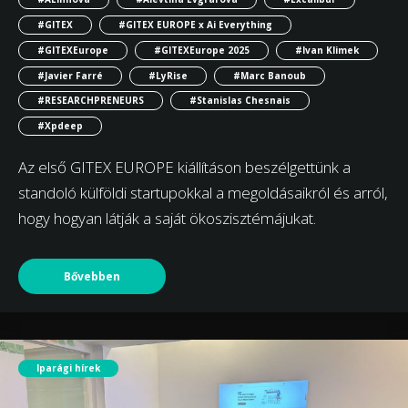
#GITEX
#GITEX EUROPE x Ai Everything
#GITEXEurope
#GITEXEurope 2025
#Ivan Klimek
#Javier Farré
#LyRise
#Marc Banoub
#RESEARCHPRENEURS
#Stanislas Chesnais
#Xpdeep
Az első GITEX EUROPE kiállításon beszélgettünk a
standoló külföldi startupokkal a megoldásaikról és arról,
hogy hogyan látják a saját ökoszisztémájukat.
Bővebben
Iparági hírek