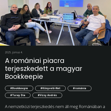
2025. június 4.
A romániai piacra
terjeszkedett a magyar
Bookkeepie
#Bookkeepie
#Könyvelő-Net
#románia
#Turay Dia
#Vizsy András
A nemzetközi terjeszkedés nem áll meg Romániában a