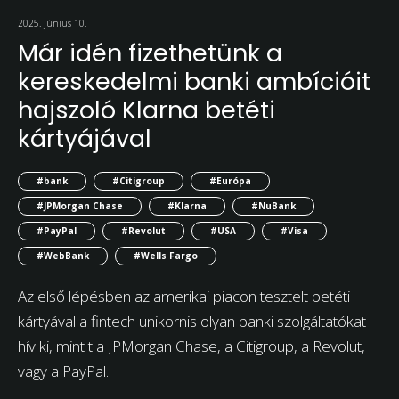
2025. június 10.
Már idén fizethetünk a
kereskedelmi banki ambícióit
hajszoló Klarna betéti
kártyájával
#bank
#Citigroup
#Európa
#JPMorgan Chase
#Klarna
#NuBank
#PayPal
#Revolut
#USA
#Visa
#WebBank
#Wells Fargo
Az első lépésben az amerikai piacon tesztelt betéti
kártyával a fintech unikornis olyan banki szolgáltatókat
hív ki, mint t a JPMorgan Chase, a Citigroup, a Revolut,
vagy a PayPal.