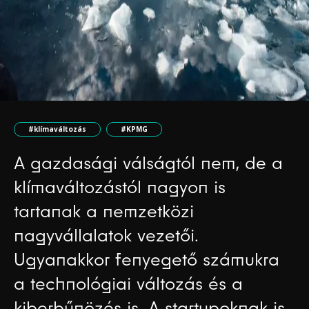
#klímaváltozás
#KPMG
A gazdasági válságtól nem, de a
klímaváltozástól nagyon is
tartanak a nemzetközi
nagyvállalatok vezetői.
Ugyanakkor fenyegető számukra
a technológiai változás és a
kiberbűnözés is. A startupoknak is