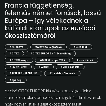
Francia függetlenség,
felemás német források, lassú
Európa – így vélekednek a
külföldi startupok az európai
ökoszisztémáról
#AEInnova
#Alevtina Evgrafova
#Excalibur
#GITEX
#GITEX EUROPE x Ai Everything
#GITEXEurope
#GITEXEurope 2025
#Ivan Klimek
#Javier Farré
#LyRise
#Marc Banoub
#RESEARCHPRENEURS
#Stanislas Chesnais
#Xpdeep
Az első GITEX EUROPE kiállításon beszélgettünk a
standoló külföldi startupokkal a megoldásaikról és arról,
hogy hogyan látják a saját ökoszisztémájukat.