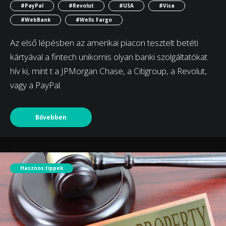
#PayPal
#Revolut
#USA
#Visa
#WebBank
#Wells Fargo
Az első lépésben az amerikai piacon tesztelt betéti
kártyával a fintech unikornis olyan banki szolgáltatókat
hív ki, mint t a JPMorgan Chase, a Citigroup, a Revolut,
vagy a PayPal.
Bővebben
Hasznos tippek