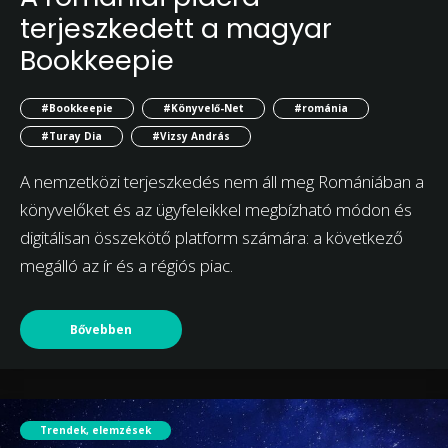
terjeszkedett a magyar
Bookkeepie
#Bookkeepie
#Könyvelő-Net
#románia
#Turay Dia
#Vizsy András
A nemzetközi terjeszkedés nem áll meg Romániában a
könyvelőket és az ügyfeleikkel megbízható módon és
digitálisan összekötő platform számára: a következő
megálló az ír és a régiós piac.
Bővebben
Trendek, elemzések