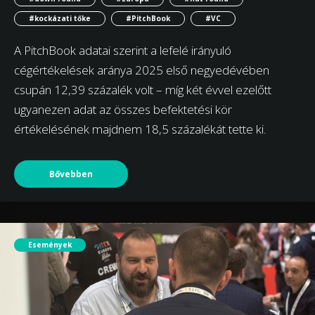
#kockázati tőke
#PitchBook
#VC
A PitchBook adatai szerint a lefelé irányuló
cégértékelések aránya 2025 első negyedévében
csupán 12,39 százalék volt – míg két évvel ezelőtt
ugyanezen adat az összes befektetési kör
értékelésének majdnem 18,5 százalékát tette ki.
Bővebben
Események