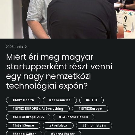
2025. június 2.
Miért éri meg magyar
startupperként részt venni
egy nagy nemzetközi
technológiai expón?
#AIDY Health
#eChemicles
#GITEX
#GITEX EUROPE x Ai Everything
#GITEXEurope
#GITEXEurope 2025
#Grünfeld Henrik
#IntelliSense
#Prefixbox
#Simon István
#Szabó Gábor
#Varga Eszter