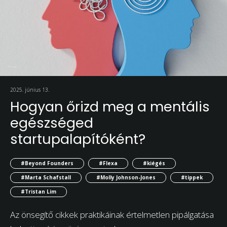
2025. június 13.
Hogyan őrizd meg a mentális
egészséged
startupalapítóként?
#Beyond Founders
#Flexa
#kiégés
#Marta Schafstall
#Molly Johnson-Jones
#tippek
#Tristan Lim
Az önsegítő cikkek praktikáinak értelmetlen pipálgatása