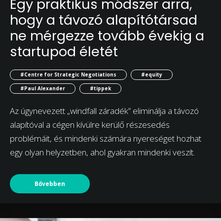
Egy praktikus módszer arra,
hogy a távozó alapítótársad
ne mérgezze tovább évekig a
startupod életét
#Centre for Strategic Negotiations
#equity
#Paul Alexander
#tippek
Az úgynevezett „windfall záradék” eliminálja a távozó
alapítóval a cégen kívülre kerülő részesedés
problémáit, és mindenki számára nyereséget hozhat
egy olyan helyzetben, ahol gyakran mindenki veszít.
Bővebben