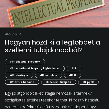
2025. június 6.
Hogyan hozd ki a legtöbbet a
szellemi tulajdonodból?
#intellectual property
#International Property Rights Index
#IP
#IP-stratégia
#IP-védelem
#IPRI
#Startup Genome
#szellemi tulajdon
#tippek
Egy jól átgondolt IP-stratégia nemcsak a termék /
szolgáltatás értékesítésekor fejtheti ki pozitív hatását,
hanem a befektetők előtt is. Adunk pár tippet, hogy