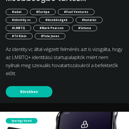
#adat
#Európa
#Fuel Ventures
#identity.vc
#kisebbségek
#kutatás
#LMBTQ
#Mark Pearson
#Seluna
#Til Klein
#Yola Jones
Az identity.vc által végzett felmérés azt is vizsgálta, hogy
az LMBTQ+ identitású startupalapítók miért nem
nyílnak meg szexuális hovatartozásukról a befektetők
előtt.
Bővebben
Iparági hírek