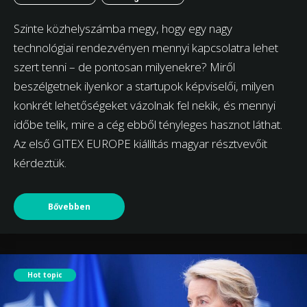
Szinte közhelyszámba megy, hogy egy nagy
technológiai rendezvényen mennyi kapcsolatra lehet
szert tenni – de pontosan milyenekre? Miről
beszélgetnek ilyenkor a startupok képviselői, milyen
konkrét lehetőségeket vázolnak fel nekik, és mennyi
időbe telik, mire a cég ebből tényleges hasznot láthat.
Az első GITEX EUROPE kiállítás magyar résztvevőit
kérdeztük.
Bővebben
Hot topic