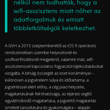
nélkül nem tudhatták, hogy a
wifi-asszisztens miatt nőhet az
adatforgalmuk és emiatt
többletköltségük keletkezhet.
A GVH a 2015 szeptemberétől az iOS 9 operációs
rendszerekben üzembe helyezésnél és
szoftverfrissítésnél megjelenő, valamint más, wifi-
asszisztenssel kapcsolatos fogyasztói tájékoztatásokat
vizsgálta. A bírság összegét az eset körülményei –
különösen a jogsérelem súlya és időtartama, a
jogsértéssel elért előny, a cég piaci helyzete,
magatartásának felróhatósága, az eljárást segítő
együttműködő magatartása, a jogsértő magatartás
ismételt tanúsítására és gyakoriságára – alapján