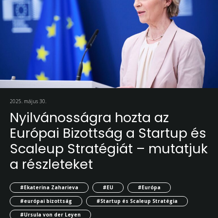
2025. május 30.
Nyilvánosságra hozta az
Európai Bizottság a Startup és
Scaleup Stratégiát – mutatjuk
a részleteket
#Ekaterina Zaharieva
#EU
#Európa
#európai bizottság
#Startup és Scaleup Stratégia
#Ursula von der Leyen