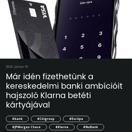
2025. június 10.
Már idén fizethetünk a
kereskedelmi banki ambícióit
hajszoló Klarna betéti
kártyájával
#bank
#Citigroup
#Európa
#JPMorgan Chase
#Klarna
#NuBank