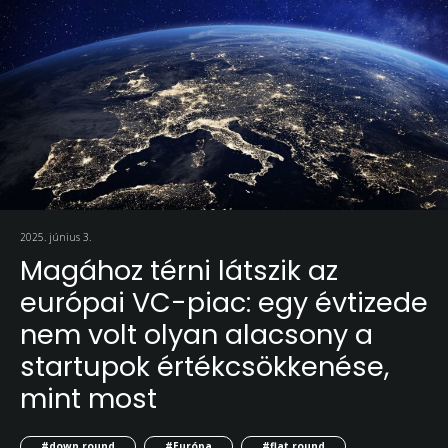
2025. június 3.
Magához térni látszik az
európai VC-piac: egy évtizede
nem volt olyan alacsony a
startupok értékcsökkenése,
mint most
#down round
#Európa
#flat round