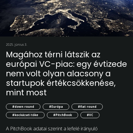
2025. június 3.
Magához térni látszik az
európai VC-piac: egy évtizede
nem volt olyan alacsony a
startupok értékcsökkenése,
mint most
#down round
#Európa
#flat round
#kockázati tőke
#PitchBook
#VC
A PitchBook adatai szerint a lefelé irányuló