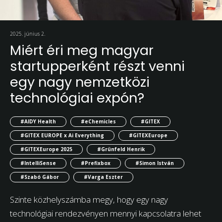
2025. június 2.
Miért éri meg magyar
startupperként részt venni
egy nagy nemzetközi
technológiai expón?
#AIDY Health
#eChemicles
#GITEX
#GITEX EUROPE x Ai Everything
#GITEXEurope
#GITEXEurope 2025
#Grünfeld Henrik
#IntelliSense
#Prefixbox
#Simon István
#Szabó Gábor
#Varga Eszter
Szinte közhelyszámba megy, hogy egy nagy
technológiai rendezvényen mennyi kapcsolatra lehet