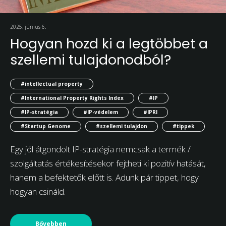
2025. június 6.
Hogyan hozd ki a legtöbbet a
szellemi tulajdonodból?
#intellectual property
#International Property Rights Index
#IP
#IP-stratégia
#IP-védelem
#IPRI
#Startup Genome
#szellemi tulajdon
#tippek
Egy jól átgondolt IP-stratégia nemcsak a termék /
szolgáltatás értékesítésekor fejtheti ki pozitív hatását,
hanem a befektetők előtt is. Adunk pár tippet, hogy
hogyan csináld.
Bővebben