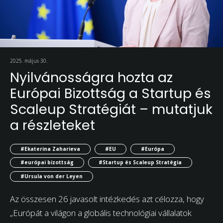
2025. május 30.
Nyilvánosságra hozta az
Európai Bizottság a Startup és
Scaleup Stratégiát – mutatjuk
a részleteket
#Ekaterina Zaharieva
#EU
#Európa
#európai bizottság
#Startup és Scaleup Stratégia
#Ursula von der Leyen
Az összesen 26 javasolt intézkedés azt célozza, hogy
„Európát a világon a globális technológiai vállalatok