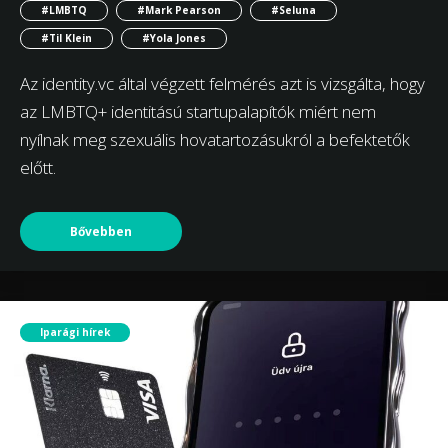
#LMBTQ
#Mark Pearson
#Seluna
#Til Klein
#Yola Jones
Az identity.vc által végzett felmérés azt is vizsgálta, hogy
az LMBTQ+ identitású startupalapítók miért nem
nyílnak meg szexuális hovatartozásukról a befektetők
előtt.
Bővebben
Iparági hírek