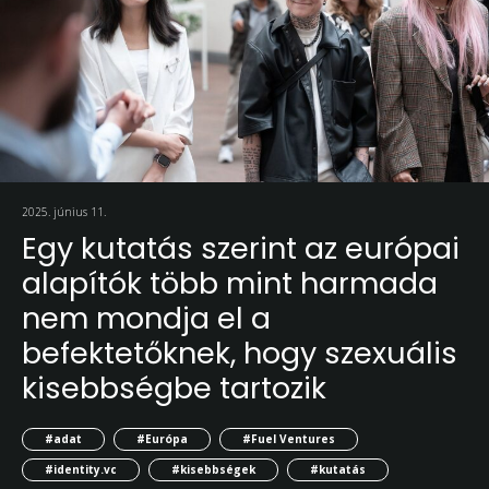
2025. június 11.
Egy kutatás szerint az európai
alapítók több mint harmada
nem mondja el a
befektetőknek, hogy szexuális
kisebbségbe tartozik
#adat
#Európa
#Fuel Ventures
#identity.vc
#kisebbségek
#kutatás