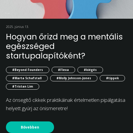
2025. június 13.
Hogyan őrizd meg a mentális
egészséged
startupalapítóként?
#Beyond Founders
#Flexa
#kiégés
#Marta Schafstall
#Molly Johnson-Jones
#tippek
#Tristan Lim
Az önsegítő cikkek praktikáinak értelmetlen pipálgatása
helyett gyúrj az önismeretre!
Bővebben