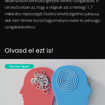
alkalmazáson keresztül igénybe vehető szolgáltatást. A
cél elsősorban az, hogy a világnak azt a mintegy 1,7
milliárdos népességét fizetési lehetőségekhez juttassa,
akik nem férnek hozzá hagyományos banki és pénzügyi
szolgáltatásokhoz.
Olvasd el ezt is!
Hasznos tippek