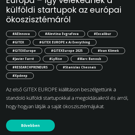
Európa – így vélekednek a
külföldi startupok az európai
ökoszisztémáról
#AEInnova
#Alevtina Evgrafova
#Excalibur
#GITEX
#GITEX EUROPE x Ai Everything
#GITEXEurope
#GITEXEurope 2025
#Ivan Klimek
#Javier Farré
#LyRise
#Marc Banoub
#RESEARCHPRENEURS
#Stanislas Chesnais
#Xpdeep
Az első GITEX EUROPE kiállításon beszélgettünk a
standoló külföldi startupokkal a megoldásaikról és arról,
hogy hogyan látják a saját ökoszisztémájukat.
Bővebben