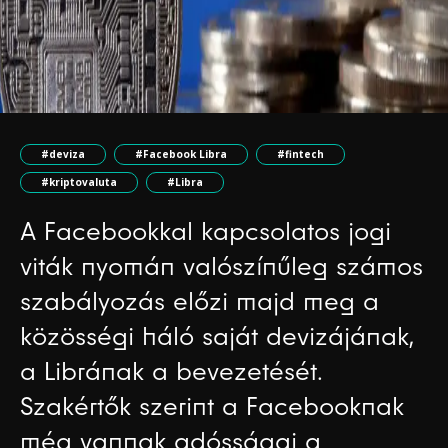
#deviza
#Facebook Libra
#fintech
#kriptovaluta
#Libra
A Facebookkal kapcsolatos jogi
viták nyomán valószínűleg számos
szabályozás előzi majd meg a
közösségi háló saját devizájának,
a Librának a bevezetését.
Szakértők szerint a Facebooknak
még vannak adósságai a