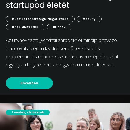
startupod életét
#Centre for Strategic Negotiations
#equity
#Paul Alexander
#tippek
Az úgynevezett „windfall záradék” eliminálja a távozó
alapítóval a cégen kívülre kerülő részesedés
problémáit, és mindenki számára nyereséget hozhat
egy olyan helyzetben, ahol gyakran mindenki veszít.
Bővebben
Trendek, elemzések