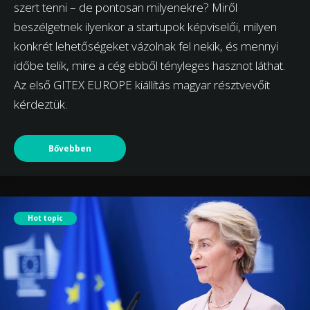
szert tenni – de pontosan milyenekre? Miről
beszélgetnek ilyenkor a startupok képviselői, milyen
konkrét lehetőségeket vázolnak fel nekik, és mennyi
időbe telik, mire a cég ebből tényleges hasznot láthat.
Az első GITEX EUROPE kiállítás magyar résztvevőit
kérdeztük.
Bővebben
Hot topic