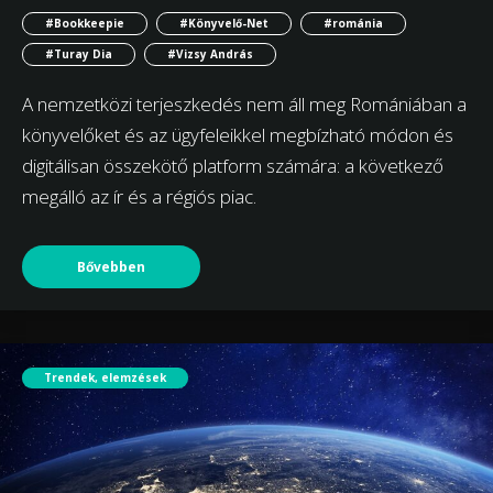
#Bookkeepie
#Könyvelő-Net
#románia
#Turay Dia
#Vizsy András
A nemzetközi terjeszkedés nem áll meg Romániában a
könyvelőket és az ügyfeleikkel megbízható módon és
digitálisan összekötő platform számára: a következő
megálló az ír és a régiós piac.
Bővebben
Trendek, elemzések