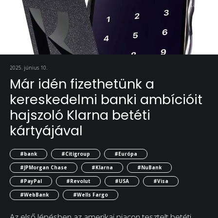
2025. június 10.
Már idén fizethetünk a
kereskedelmi banki ambícióit
hajszoló Klarna betéti
kártyájával
#bank
#Citigroup
#Európa
#JPMorgan Chase
#Klarna
#NuBank
#PayPal
#Revolut
#USA
#Visa
#WebBank
#Wells Fargo
Az első lépésben az amerikai piacon tesztelt betéti