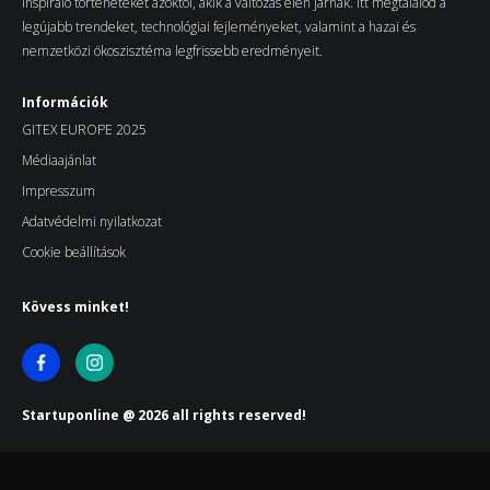
inspiráló történeteket azoktól, akik a változás élén járnak. Itt megtalálod a
legújabb trendeket, technológiai fejleményeket, valamint a hazai és
nemzetközi ökoszisztéma legfrissebb eredményeit.
Információk
GITEX EUROPE 2025
Médiaajánlat
Impresszum
Adatvédelmi nyilatkozat
Cookie beállítások
Kövess minket!
Startuponline @ 2026 all rights reserved!