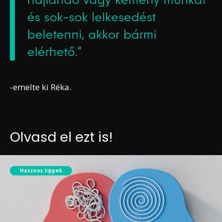
és sok-sok lelkesedést
beletenni, akkor bármi
elérhető.“
-emelte ki Réka.
Olvasd el ezt is!
Hasznos tippek