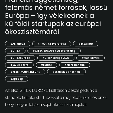
felemás német források, lassú
Európa – így vélekednek a
külföldi startupok az európai
ökoszisztémáról
#AEInnova
#Alevtina Evgrafova
#Excalibur
#GITEX
#GITEX EUROPE x Ai Everything
#GITEXEurope
#GITEXEurope 2025
#Ivan Klimek
#Javier Farré
#LyRise
#Marc Banoub
#RESEARCHPRENEURS
#Stanislas Chesnais
#Xpdeep
Az első GITEX EUROPE kiállításon beszélgettünk a
standoló külföldi startupokkal a megoldásaikról és arról,
hogy hogyan látják a saját ökoszisztémájukat.