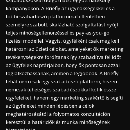
szabadúszókkal dolgozhatsz együtt hatékony
kampányokon. A Briefly az ügynökségekkel és a
többi szabadúszó platformmal ellentétben
személyre szabott, skálázható szolgáltatást nyújt
teljes minőségellenőrzéssel és pay-as-you-go
fizetési modellel. Vagyis, ügyfélként csak meg kell
határozni az üzleti célokat, amelyeket ők marketing
tevékenységekre fordítanak így szabadítva fel időt
az ügyfelek naptárjaiban, hogy ők pontosan azzal
foglalkozhassanak, amiben a legjobbak. A Briefly
tehát nem csak egy szabadúszó platform, hiszen
nemcsak tehetséges szabadúszókkal kötik össze
ügyfeleiket, hanem egy marketing szakértő is segíti
az ügyfeleket minden lépésben a célok
meghatározásától a folyomatos konzultáción
keresztül a határidők és munka minőségének