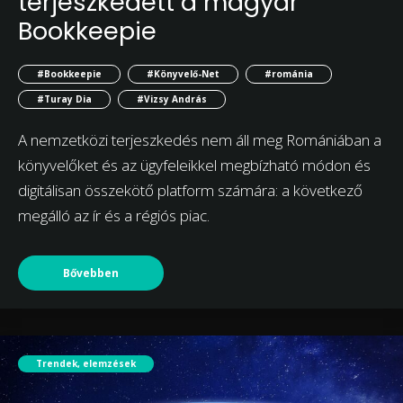
terjeszkedett a magyar
Bookkeepie
#Bookkeepie
#Könyvelő-Net
#románia
#Turay Dia
#Vizsy András
A nemzetközi terjeszkedés nem áll meg Romániában a
könyvelőket és az ügyfeleikkel megbízható módon és
digitálisan összekötő platform számára: a következő
megálló az ír és a régiós piac.
Bővebben
Trendek, elemzések