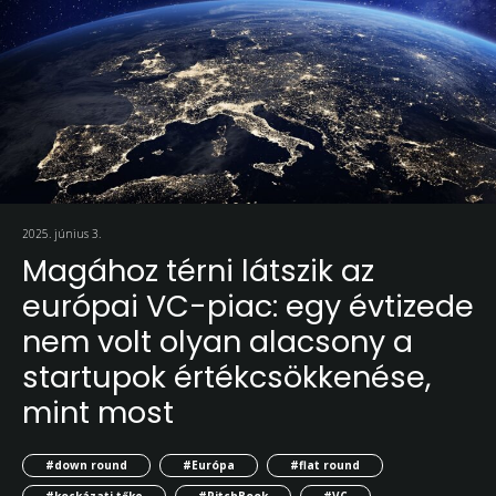
2025. június 3.
Magához térni látszik az
európai VC-piac: egy évtizede
nem volt olyan alacsony a
startupok értékcsökkenése,
mint most
#down round
#Európa
#flat round