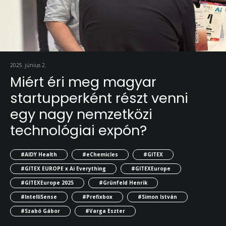
2025. június 2.
Miért éri meg magyar
startupperként részt venni
egy nagy nemzetközi
technológiai expón?
#AIDY Health
#eChemicles
#GITEX
#GITEX EUROPE x Ai Everything
#GITEXEurope
#GITEXEurope 2025
#Grünfeld Henrik
#IntelliSense
#Prefixbox
#Simon István
#Szabó Gábor
#Varga Eszter