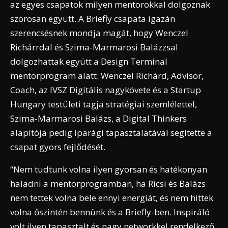
az egyes csapatok milyen mentorokkal dolgoznak
szorosan együtt. A Briefly csapata igazán
szerencsésnek mondja magát, hogy Wenczel
Richárrdal és Szima-Marmarosi Balázzsal
dolgozhattak együtt a Design Terminal
mentorprogram alatt. Wenczel Richárd, Advisor,
Coach, az IVSZ Digitális nagykövete és a Startup
Hungary testületi tagja stratégiai szemlélettel,
Szima-Marmarosi Balázs, a Digital Thinkers
alapítója pedig iparági tapasztalatával segítette a
csapat gyors fejlődését.
“Nem tudtunk volna ilyen gyorsan és hatékonyan
haladni a mentorprogramban, ha Ricsi és Balázs
nem tettek volna bele ennyi energiát, és nem hittek
volna őszintén bennünk és a Briefly-ben. Inspiráló
volt ilyen tapasztalt és nagy networkkel rendelkező