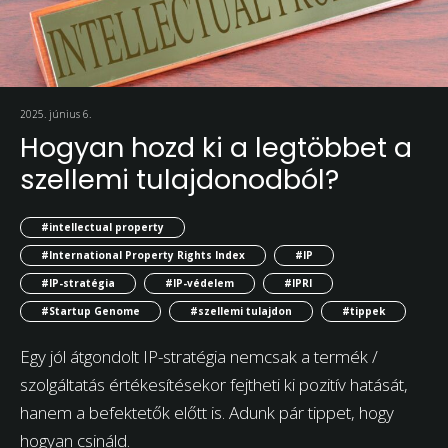
2025. június 6.
Hogyan hozd ki a legtöbbet a
szellemi tulajdonodból?
#intellectual property
#International Property Rights Index
#IP
#IP-stratégia
#IP-védelem
#IPRI
#Startup Genome
#szellemi tulajdon
#tippek
Egy jól átgondolt IP-stratégia nemcsak a termék /
szolgáltatás értékesítésekor fejtheti ki pozitív hatását,
hanem a befektetők előtt is. Adunk pár tippet, hogy
hogyan csináld.