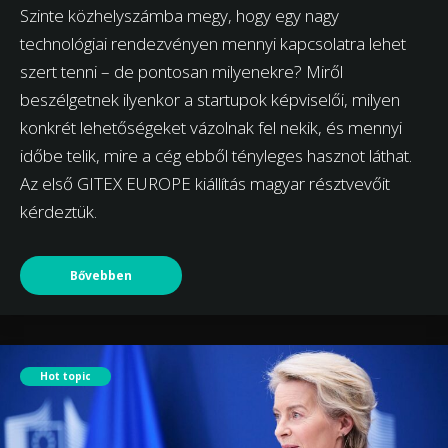
Szinte közhelyszámba megy, hogy egy nagy
technológiai rendezvényen mennyi kapcsolatra lehet
szert tenni – de pontosan milyenekre? Miről
beszélgetnek ilyenkor a startupok képviselői, milyen
konkrét lehetőségeket vázolnak fel nekik, és mennyi
időbe telik, mire a cég ebből tényleges hasznot láthat.
Az első GITEX EUROPE kiállítás magyar résztvevőit
kérdeztük.
Bővebben
Hot topic