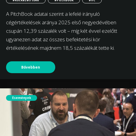
#kockázati tőke
#PitchBook
#VC
A PitchBook adatai szerint a lefelé irányuló
cégértékelések aránya 2025 első negyedévében
csupán 12,39 százalék volt – míg két évvel ezelőtt
ugyanezen adat az összes befektetési kör
értékelésének majdnem 18,5 százalékát tette ki.
Bővebben
Események