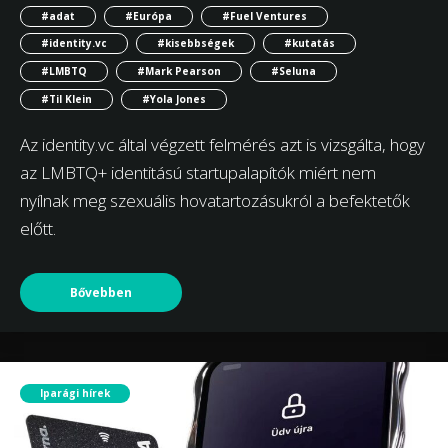
#adat
#Európa
#Fuel Ventures
#identity.vc
#kisebbségek
#kutatás
#LMBTQ
#Mark Pearson
#Seluna
#Til Klein
#Yola Jones
Az identity.vc által végzett felmérés azt is vizsgálta, hogy
az LMBTQ+ identitású startupalapítók miért nem
nyílnak meg szexuális hovatartozásukról a befektetők
előtt.
Bővebben
Iparági hírek