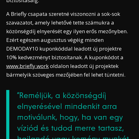
biztosításáig.
A Briefly csapata szeretné viszonozni a sok-sok
szavazatot, amely lehetővé tette számukra a
közönségdíj elnyerését egy ilyen erős mezőnyben.
Ezért egészen augusztus végéig minden
DEMODAY10 kuponkóddal leadott új projektre
10% kedvezményt biztosítanak. A kuponkódot a
www.briefly.work
oldalon leadott új projektek
bármelyik szöveges mezőjében fel lehet tüntetni.
“Reméljük, a közönségdíj
elnyerésével mindenkit arra
motiválunk, hogy, ha van egy
víziód és tudod merre tartasz,
hajlandó vagy kemény munkát