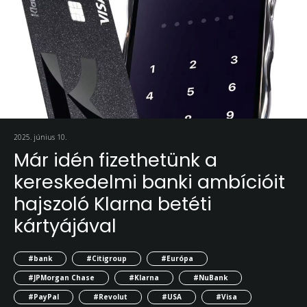
2025. június 10.
Már idén fizethetünk a
kereskedelmi banki ambícióit
hajszoló Klarna betéti
kártyájával
#bank
#Citigroup
#Európa
#JPMorgan Chase
#Klarna
#NuBank
#PayPal
#Revolut
#USA
#Visa