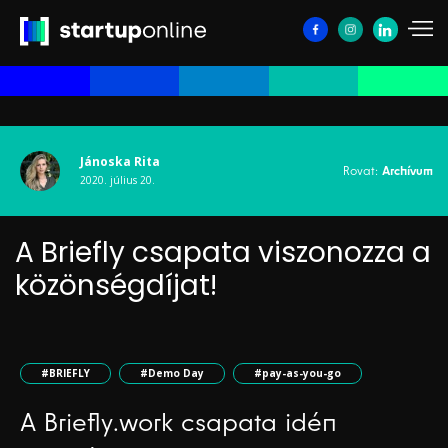
Jánoska Rita
Rovat:
Archívum
2020. július 20.
A Briefly csapata viszonozza a
közönségdíjat!
#BRIEFLY
#Demo Day
#pay-as-you-go
A Briefly.work csapata idén