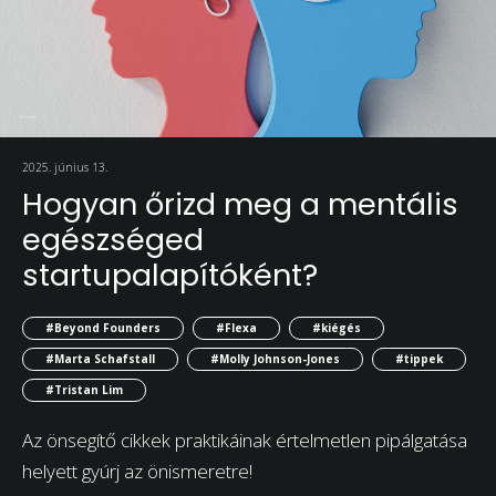
2025. június 13.
Hogyan őrizd meg a mentális
egészséged
startupalapítóként?
#Beyond Founders
#Flexa
#kiégés
#Marta Schafstall
#Molly Johnson-Jones
#tippek
#Tristan Lim
Az önsegítő cikkek praktikáinak értelmetlen pipálgatása
helyett gyúrj az önismeretre!