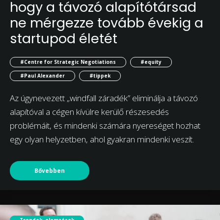
hogy a távozó alapítótársad
ne mérgezze tovább évekig a
startupod életét
#Centre for Strategic Negotiations
#equity
#Paul Alexander
#tippek
Az úgynevezett „windfall záradék” eliminálja a távozó
alapítóval a cégen kívülre kerülő részesedés
problémáit, és mindenki számára nyereséget hozhat
egy olyan helyzetben, ahol gyakran mindenki veszít.
Bővebben
Trendek, elemzések