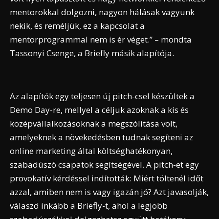
mentorokkal dolgozni, nagyon hálásak vagyunk
nekik, és reméljük, ez a kapcsolat a
mentorprogrammal nem is ér véget.” – mondta
Tassonyi Csenge, a Briefly másik alapítója.
Az alapítók egy teljesen új pitch-csel készültek a
Demo Day-re, mellyel a céljuk azoknak a kis és
középvállalkozásoknak a megszólítása volt,
amelyeknek a növekedésben tudnak segíteni az
online marketing által költséghatékonyan,
szabadúszó csapatok segítségével. A pitch-et egy
provokatív kérdéssel indították: Miért töltenél időt
azzal, amiben nem is vagy igazán jó? Azt javasolják,
válaszd inkább a Briefly-t, ahol a legjobb