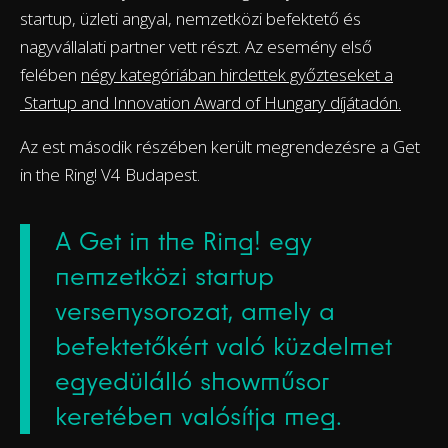
startup, üzleti angyal, nemzetközi befektető és
nagyvállalati partner vett részt. Az esemény első
felében
négy kategóriában hirdettek győzteseket a
Startup and Innovation Award of Hungary díjátadón.
Az est második részében került megrendezésre a Get
in the Ring! V4 Budapest.
A Get in the Ring! egy
nemzetközi startup
versenysorozat, amely a
befektetőkért való küzdelmet
egyedülálló showműsor
keretében valósítja meg.