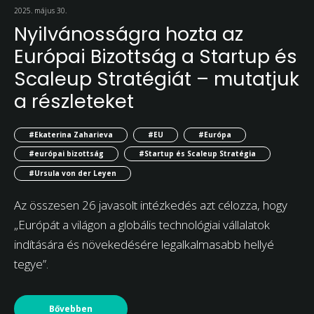
2025. május 30.
Nyilvánosságra hozta az
Európai Bizottság a Startup és
Scaleup Stratégiát – mutatjuk
a részleteket
#Ekaterina Zaharieva
#EU
#Európa
#európai bizottság
#Startup és Scaleup Stratégia
#Ursula von der Leyen
Az összesen 26 javasolt intézkedés azt célozza, hogy
„Európát a világon a globális technológiai vállalatok
indítására és növekedésére legalkalmasabb hellyé
tegye”.
Bővebben