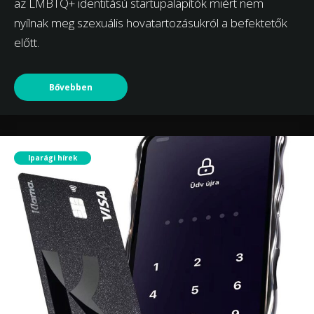
az LMBTQ+ identitású startupalapítók miért nem
nyílnak meg szexuális hovatartozásukról a befektetők
előtt.
Bővebben
Iparági hírek