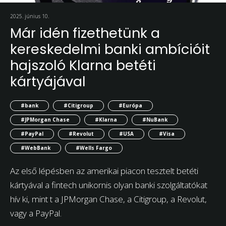
2025. június 10.
Már idén fizethetünk a
kereskedelmi banki ambícióit
hajszoló Klarna betéti
kártyájával
#bank
#Citigroup
#Európa
#JPMorgan Chase
#Klarna
#NuBank
#PayPal
#Revolut
#USA
#Visa
#WebBank
#Wells Fargo
Az első lépésben az amerikai piacon tesztelt betéti
kártyával a fintech unikornis olyan banki szolgáltatókat
hív ki, mint t a JPMorgan Chase, a Citigroup, a Revolut,
vagy a PayPal.