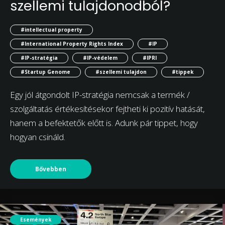
szellemi tulajdonodból?
#intellectual property
#International Property Rights Index
#IP
#IP-stratégia
#IP-védelem
#IPRI
#Startup Genome
#szellemi tulajdon
#tippek
Egy jól átgondolt IP-stratégia nemcsak a termék /
szolgáltatás értékesítésekor fejtheti ki pozitív hatását,
hanem a befektetők előtt is. Adunk pár tippet, hogy
hogyan csináld.
Bővebben
Események