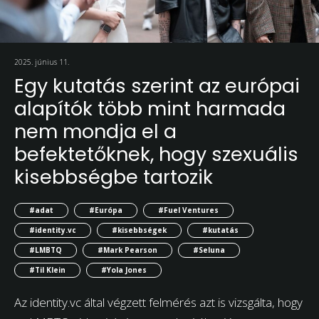
2025. június 11.
Egy kutatás szerint az európai
alapítók több mint harmada
nem mondja el a
befektetőknek, hogy szexuális
kisebbségbe tartozik
#adat
#Európa
#Fuel Ventures
#identity.vc
#kisebbségek
#kutatás
#LMBTQ
#Mark Pearson
#Seluna
#Til Klein
#Yola Jones
Az identity.vc által végzett felmérés azt is vizsgálta, hogy