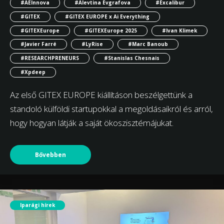
#AEInnova
#Alevtina Evgrafova
#Excalibur
#GITEX
#GITEX EUROPE x Ai Everything
#GITEXEurope
#GITEXEurope 2025
#Ivan Klimek
#Javier Farré
#LyRise
#Marc Banoub
#RESEARCHPRENEURS
#Stanislas Chesnais
#Xpdeep
Az első GITEX EUROPE kiállításon beszélgettünk a
standoló külföldi startupokkal a megoldásaikról és arról,
hogy hogyan látják a saját ökoszisztémájukat.
Bővebben
Iparági hírek