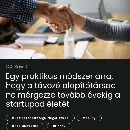
2025. június 12.
Egy praktikus módszer arra,
hogy a távozó alapítótársad
ne mérgezze tovább évekig a
startupod életét
#Centre for Strategic Negotiations
#equity
#Paul Alexander
#tippek