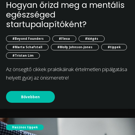
Hogyan őrizd meg a mentális
egészséged
startupalapítóként?
#Beyond Founders
#Flexa
#kiégés
#Marta Schafstall
#Molly Johnson-Jones
#tippek
#Tristan Lim
Az önsegítő cikkek praktikáinak értelmetlen pipálgatása
helyett gyúrj az önismeretre!
Bővebben
Hasznos tippek