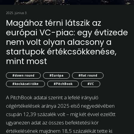
2025. június 3.
Magához térni látszik az
európai VC-piac: egy évtizede
nem volt olyan alacsony a
startupok értékcsökkenése,
mint most
#down round
#Európa
#flat round
#kockázati tőke
#PitchBook
#VC
A PitchBook adatai szerint a lefelé irányuló
cégértékelések aránya 2025 első negyedévében
csupán 12,39 százalék volt – míg két évvel ezelőtt
ugyanezen adat az összes befektetési kör
értékelésének majdnem 18,5 százalékát tette ki.