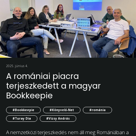
2025. június 4.
A romániai piacra
terjeszkedett a magyar
Bookkeepie
#Bookkeepie
#Könyvelő-Net
#románia
#Turay Dia
#Vizsy András
A nemzetközi terjeszkedés nem áll meg Romániában a