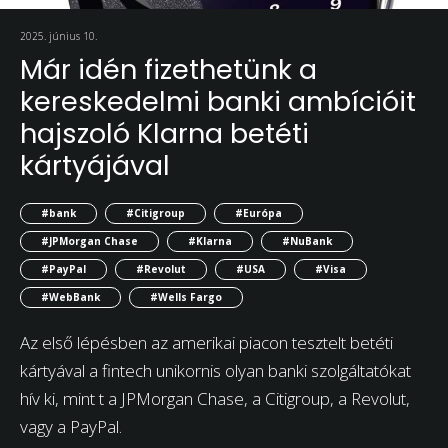
2025. június 10.
Már idén fizethetünk a
kereskedelmi banki ambícióit
hajszoló Klarna betéti
kártyájával
#bank
#Citigroup
#Európa
#JPMorgan Chase
#Klarna
#NuBank
#PayPal
#Revolut
#USA
#Visa
#WebBank
#Wells Fargo
Az első lépésben az amerikai piacon tesztelt betéti
kártyával a fintech unikornis olyan banki szolgáltatókat
hív ki, mint t a JPMorgan Chase, a Citigroup, a Revolut,
vagy a PayPal.