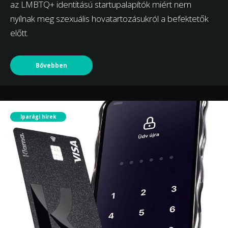
az LMBTQ+ identitású startupalapítók miért nem
nyílnak meg szexuális hovatartozásukról a befektetők
előtt.
Bővebben
Iparági hírek