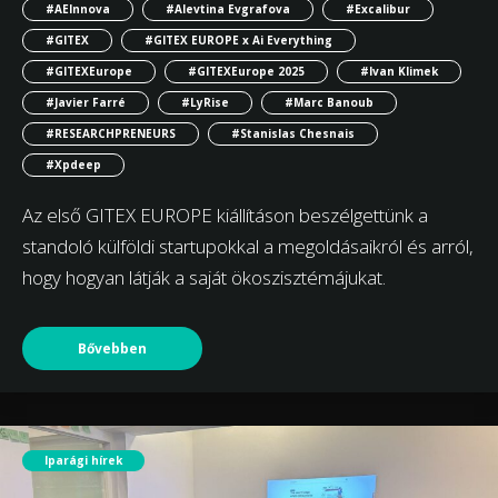
#AEInnova
#Alevtina Evgrafova
#Excalibur
#GITEX
#GITEX EUROPE x Ai Everything
#GITEXEurope
#GITEXEurope 2025
#Ivan Klimek
#Javier Farré
#LyRise
#Marc Banoub
#RESEARCHPRENEURS
#Stanislas Chesnais
#Xpdeep
Az első GITEX EUROPE kiállításon beszélgettünk a
standoló külföldi startupokkal a megoldásaikról és arról,
hogy hogyan látják a saját ökoszisztémájukat.
Bővebben
Iparági hírek