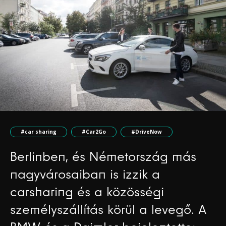
#car sharing
#Car2Go
#DriveNow
Berlinben, és Németország más
nagyvárosaiban is izzik a
carsharing és a közösségi
személyszállítás körül a levegő. A