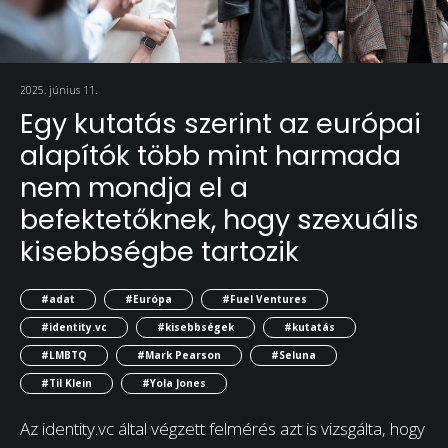
2025. június 11.
Egy kutatás szerint az európai
alapítók több mint harmada
nem mondja el a
befektetőknek, hogy szexuális
kisebbségbe tartozik
#adat
#Európa
#Fuel Ventures
#identity.vc
#kisebbségek
#kutatás
#LMBTQ
#Mark Pearson
#Seluna
#Til Klein
#Yola Jones
Az identity.vc által végzett felmérés azt is vizsgálta, hogy