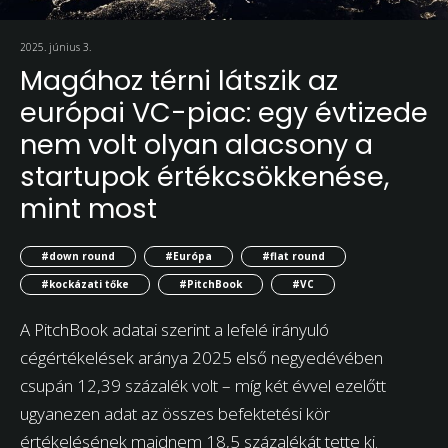
2025. június 3.
Magához térni látszik az
európai VC-piac: egy évtizede
nem volt olyan alacsony a
startupok értékcsökkenése,
mint most
#down round
#Európa
#flat round
#kockázati tőke
#PitchBook
#VC
A PitchBook adatai szerint a lefelé irányuló
cégértékelések aránya 2025 első negyedévében
csupán 12,39 százalék volt – míg két évvel ezelőtt
ugyanezen adat az összes befektetési kör
értékelésének majdnem 18,5 százalékát tette ki.