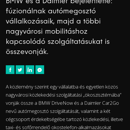
BMW és a Daimler bejelentette:
fúzionálnak autómegosztó
vállalkozásaik, majd a többi
nagyvárosi mobilitáshoz
kapcsolódó szolgáltatásukat is
összevonják.
A közlemény szerint egy vállalatba és egyetlen közös
nagyvárosi közlekedési szolgáltatási „ökoszisztémába”
vonják össze a BMW DriveNow és a Daimler Car2Go
nevű autómegosztó szolgáltatását, valamint a két
cégcsoport érdekeltségébe tartozó közlekedési, illetve
taxi- és sofőrrendelő okostelefon-alkalmazásokat