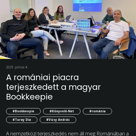
2025. június 4.
A romániai piacra
terjeszkedett a magyar
Bookkeepie
#Bookkeepie
#Könyvelő-Net
#románia
#Turay Dia
#Vizsy András
A nemzetközi terjeszkedés nem áll meg Romániában a