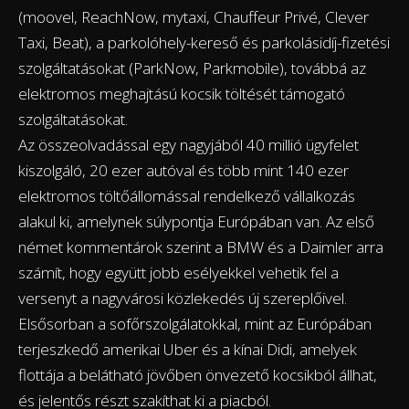
(moovel, ReachNow, mytaxi, Chauffeur Privé, Clever
Taxi, Beat), a parkolóhely-kereső és parkolásidíj-fizetési
szolgáltatásokat (ParkNow, Parkmobile), továbbá az
elektromos meghajtású kocsik töltését támogató
szolgáltatásokat.
Az összeolvadással egy nagyjából 40 millió ügyfelet
kiszolgáló, 20 ezer autóval és több mint 140 ezer
elektromos töltőállomással rendelkező vállalkozás
alakul ki, amelynek súlypontja Európában van. Az első
német kommentárok szerint a BMW és a Daimler arra
számít, hogy együtt jobb esélyekkel vehetik fel a
versenyt a nagyvárosi közlekedés új szereplőivel.
Elsősorban a sofőrszolgálatokkal, mint az Európában
terjeszkedő amerikai Uber és a kínai Didi, amelyek
flottája a belátható jövőben önvezető kocsikból állhat,
és jelentős részt szakíthat ki a piacból.