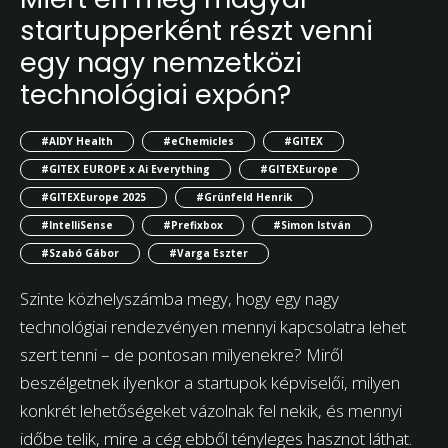
startupperként részt venni
egy nagy nemzetközi
technológiai expón?
#AIDY Health
#eChemicles
#GITEX
#GITEX EUROPE x Ai Everything
#GITEXEurope
#GITEXEurope 2025
#Grünfeld Henrik
#IntelliSense
#Prefixbox
#Simon István
#Szabó Gábor
#Varga Eszter
Szinte közhelyszámba megy, hogy egy nagy
technológiai rendezvényen mennyi kapcsolatra lehet
szert tenni – de pontosan milyenekre? Miről
beszélgetnek ilyenkor a startupok képviselői, milyen
konkrét lehetőségeket vázolnak fel nekik, és mennyi
időbe telik, mire a cég ebből tényleges hasznot láthat.