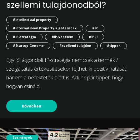
szellemi tulajdonodból?
#intellectual property
#International Property Rights Index
#IP
#IP-stratégia
#IP-védelem
#IPRI
#Startup Genome
#szellemi tulajdon
#tippek
Egy jól átgondolt IP-stratégia nemcsak a termék /
szolgáltatás értékesítésekor fejtheti ki pozitív hatását,
hanem a befektetők előtt is. Adunk pár tippet, hogy
hogyan csináld.
Bővebben
Események