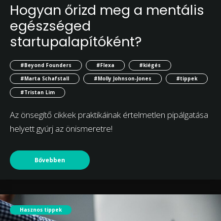
Hogyan őrizd meg a mentális
egészséged
startupalapítóként?
#Beyond Founders
#Flexa
#kiégés
#Marta Schafstall
#Molly Johnson-Jones
#tippek
#Tristan Lim
Az önsegítő cikkek praktikáinak értelmetlen pipálgatása
helyett gyúrj az önismeretre!
Bővebben
Hasznos tippek