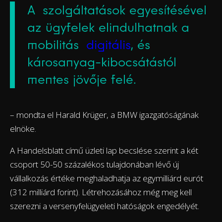
A szolgáltatások egyesítésével
az ügyfelek elindulhatnak a
mobilitás
digitális
, és
károsanyag-kibocsátástól
mentes jövője felé.
– mondta el Harald Krüger, a BMW igazgatóságának
elnöke.
A Handelsblatt című üzleti lap becslése szerint a két
csoport 50-50 százalékos tulajdonában lévő új
vállalkozás értéke meghaladhatja az egymilliárd eurót
(312 milliárd forint). Létrehozásához még meg kell
szerezni a versenyfelügyeleti hatóságok engedélyét.