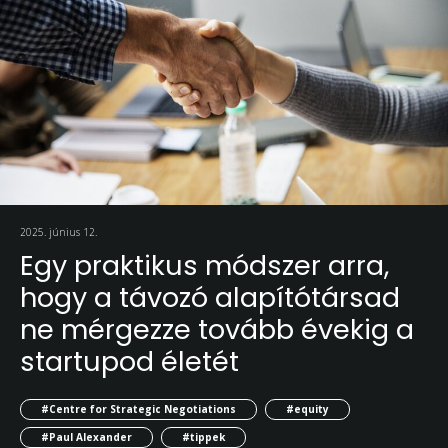
2025. június 12.
Egy praktikus módszer arra,
hogy a távozó alapítótársad
ne mérgezze tovább évekig a
startupod életét
#Centre for Strategic Negotiations
#equity
#Paul Alexander
#tippek