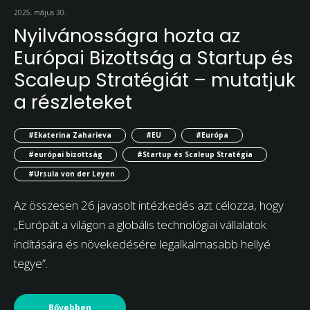
2025. május 30.
Nyilvánosságra hozta az
Európai Bizottság a Startup és
Scaleup Stratégiát – mutatjuk
a részleteket
#Ekaterina Zaharieva
#EU
#Európa
#európai bizottság
#Startup és Scaleup Stratégia
#Ursula von der Leyen
Az összesen 26 javasolt intézkedés azt célozza, hogy
„Európát a világon a globális technológiai vállalatok
indítására és növekedésére legalkalmasabb hellyé
tegye”.
Bővebben