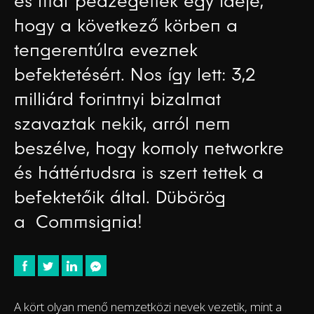
és már pedzegették egy ideje,
hogy a következő körben a
tengerentúlra eveznek
befektetésért. Nos így lett: 3,2
milliárd forintnyi bizalmat
szavaztak nekik, arról nem
beszélve, hogy komoly networkre
és háttértudsra is szert tettek a
befektetőik által. Dübörög
a Commsignia!
A kört olyan menő nemzetközi nevek vezetik, mint a