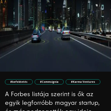
#befektetés
#Commsignia
#Karma Ventures
A Forbes listája szerint is ők az
egyik legforróbb magyar startup,