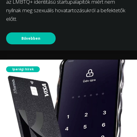
az LMBTQ+ identitású startupalapítók miért nem
nyílnak meg szexuális hovatartozásukról a befektetők
előtt.
Bővebben
Iparági hírek