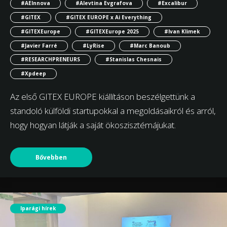
#AEInnova
#Alevtina Evgrafova
#Excalibur
#GITEX
#GITEX EUROPE x Ai Everything
#GITEXEurope
#GITEXEurope 2025
#Ivan Klimek
#Javier Farré
#LyRise
#Marc Banoub
#RESEARCHPRENEURS
#Stanislas Chesnais
#Xpdeep
Az első GITEX EUROPE kiállításon beszélgettünk a
standoló külföldi startupokkal a megoldásaikról és arról,
hogy hogyan látják a saját ökoszisztémájukat.
Bővebben
Iparági hírek