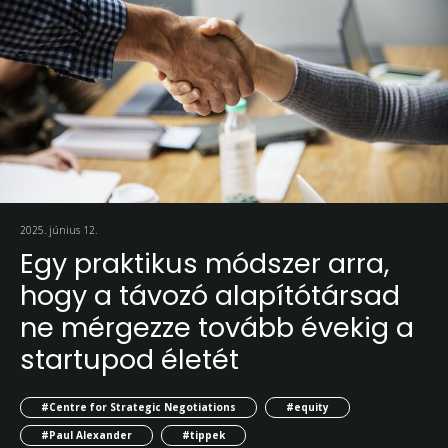
2025. június 12.
Egy praktikus módszer arra,
hogy a távozó alapítótársad
ne mérgezze tovább évekig a
startupod életét
#Centre for Strategic Negotiations
#equity
#Paul Alexander
#tippek