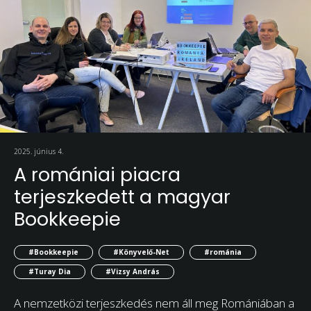
2025. június 4.
A romániai piacra
terjeszkedett a magyar
Bookkeepie
#Bookkeepie
#Könyvelő-Net
#románia
#Turay Dia
#Vizsy András
A nemzetközi terjeszkedés nem áll meg Romániában a