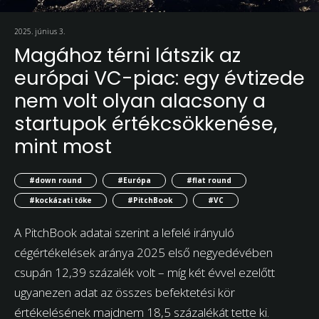
2025. június 3.
Magához térni látszik az
európai VC-piac: egy évtizede
nem volt olyan alacsony a
startupok értékcsökkenése,
mint most
#down round
#Európa
#flat round
#kockázati tőke
#PitchBook
#VC
A PitchBook adatai szerint a lefelé irányuló
cégértékelések aránya 2025 első negyedévében
csupán 12,39 százalék volt – míg két évvel ezelőtt
ugyanezen adat az összes befektetési kör
értékelésének majdnem 18,5 százalékát tette ki.