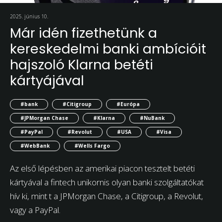
2025. június 10.
Már idén fizethetünk a
kereskedelmi banki ambícióit
hajszoló Klarna betéti
kártyájával
#bank
#Citigroup
#Európa
#JPMorgan Chase
#Klarna
#NuBank
#PayPal
#Revolut
#USA
#Visa
#WebBank
#Wells Fargo
Az első lépésben az amerikai piacon tesztelt betéti
kártyával a fintech unikornis olyan banki szolgáltatókat
hív ki, mint t a JPMorgan Chase, a Citigroup, a Revolut,
vagy a PayPal.