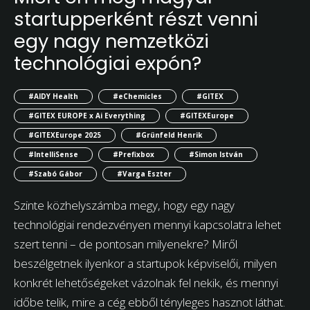
startupperként részt venni
egy nagy nemzetközi
technológiai expón?
#AIDY Health
#eChemicles
#GITEX
#GITEX EUROPE x Ai Everything
#GITEXEurope
#GITEXEurope 2025
#Grünfeld Henrik
#IntelliSense
#Prefixbox
#Simon István
#Szabó Gábor
#Varga Eszter
Szinte közhelyszámba megy, hogy egy nagy
technológiai rendezvényen mennyi kapcsolatra lehet
szert tenni – de pontosan milyenekre? Miről
beszélgetnek ilyenkor a startupok képviselői, milyen
konkrét lehetőségeket vázolnak fel nekik, és mennyi
időbe telik, mire a cég ebből tényleges hasznot láthat.