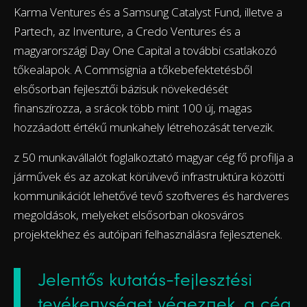
Karma Ventures és a Samsung Catalyst Fund, illetve a
Partech, az Inventure, a Credo Ventures és a
magyarországi Day One Capital a további csatlakozó
tőkealapok. A Commsignia a tőkebefektetésből
elsősorban fejlesztői bázisuk növekedését
finanszírozza, a srácok több mint 100 új, magas
hozzáadott értékű munkahely létrehozását tervezik.
z 50 munkavállalót foglalkoztató magyar cég fő profilja a
járművek és az azokat körülvevő infrastruktúra közötti
kommunikációt lehetővé tevő szoftveres és hardveres
megoldások, melyeket elsősorban okosváros
projektekhez és autóipari felhasználásra fejlesztenek.
Jelentős kutatás-fejlesztési
tevékenységet végeznek, a cég