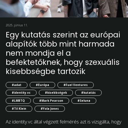
2025. június 11.
Egy kutatás szerint az európai
alapítók több mint harmada
nem mondja el a
befektetőknek, hogy szexuális
kisebbségbe tartozik
#adat
#Európa
#Fuel Ventures
#identity.vc
#kisebbségek
#kutatás
#LMBTQ
#Mark Pearson
#Seluna
#Til Klein
#Yola Jones
Az identity.vc által végzett felmérés azt is vizsgálta, hogy