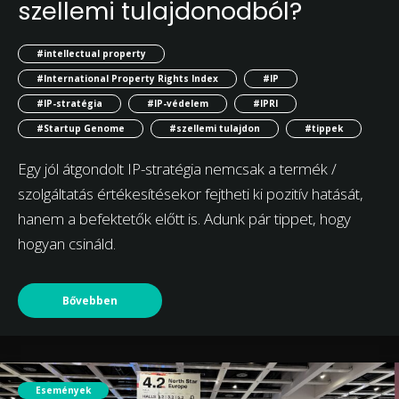
szellemi tulajdonodból?
#intellectual property
#International Property Rights Index
#IP
#IP-stratégia
#IP-védelem
#IPRI
#Startup Genome
#szellemi tulajdon
#tippek
Egy jól átgondolt IP-stratégia nemcsak a termék /
szolgáltatás értékesítésekor fejtheti ki pozitív hatását,
hanem a befektetők előtt is. Adunk pár tippet, hogy
hogyan csináld.
Bővebben
Események