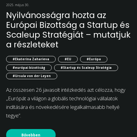
2025. május 30.
Nyilvánosságra hozta az
Európai Bizottság a Startup és
Scaleup Stratégiát – mutatjuk
a részleteket
#Ekaterina Zaharieva
#EU
#Európa
#európai bizottság
#Startup és Scaleup Stratégia
#Ursula von der Leyen
Az összesen 26 javasolt intézkedés azt célozza, hogy
„Európát a világon a globális technológiai vállalatok
indítására és növekedésére legalkalmasabb hellyé
tegye”.
Bővebben