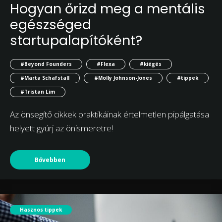
Hogyan őrizd meg a mentális
egészséged
startupalapítóként?
#Beyond Founders
#Flexa
#kiégés
#Marta Schafstall
#Molly Johnson-Jones
#tippek
#Tristan Lim
Az önsegítő cikkek praktikáinak értelmetlen pipálgatása
helyett gyúrj az önismeretre!
Bővebben
Hasznos tippek