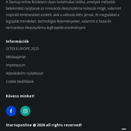
A Startup online felületein olyan tartalmakat találsz, amelyek mélyebb
betekintést nyújtanak az innovációs ökoszisztéma kulisszái mögé, valamint
inspiráló történeteket azoktól, akik a változás élén járnak. Itt megtalálod a
legújabb trendeket, technológiai fejleményeket, valamint a hazai és
nemzetközi ökoszisztéma legfrissebb eredményeit.
Információk
GITEX EUROPE 2025
Médiaajánlat
Impresszum
Adatvédelmi nyilatkozat
Cookie beállítások
Kövess minket!
Startuponline @ 2026 all rights reserved!