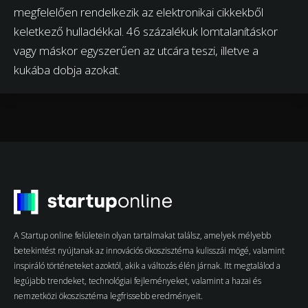
megfelelően rendelkezik az elektronikai cikkekből
keletkező hulladékkal. 46 százalékuk lomtalanításkor
vagy máskor egyszerűen az utcára teszi, illetve a
kukába dobja azokat.
A Startup online felületein olyan tartalmakat találsz, amelyek mélyebb
betekintést nyújtanak az innovációs ökoszisztéma kulisszái mögé, valamint
inspiráló történeteket azoktól, akik a változás élén járnak. Itt megtalálod a
legújabb trendeket, technológiai fejleményeket, valamint a hazai és
nemzetközi ökoszisztéma legfrissebb eredményeit.