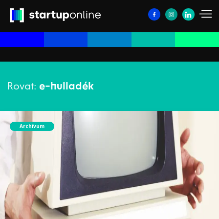
Rovat:
e-hulladék
Archívum