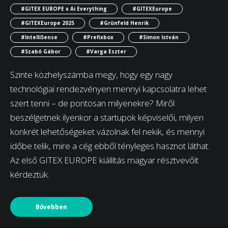
#GITEX EUROPE x Ai Everything
#GITEXEurope
#GITEXEurope 2025
#Grünfeld Henrik
#IntelliSense
#Prefixbox
#Simon István
#Szabó Gábor
#Varga Eszter
Szinte közhelyszámba megy, hogy egy nagy
technológiai rendezvényen mennyi kapcsolatra lehet
szert tenni – de pontosan milyenekre? Miről
beszélgetnek ilyenkor a startupok képviselői, milyen
konkrét lehetőségeket vázolnak fel nekik, és mennyi
időbe telik, mire a cég ebből tényleges hasznot láthat.
Az első GITEX EUROPE kiállítás magyar résztvevőit
kérdeztük.
Bővebben