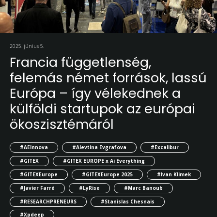
2025. június 5.
Francia függetlenség,
felemás német források, lassú
Európa – így vélekednek a
külföldi startupok az európai
ökoszisztémáról
#AEInnova
#Alevtina Evgrafova
#Excalibur
#GITEX
#GITEX EUROPE x Ai Everything
#GITEXEurope
#GITEXEurope 2025
#Ivan Klimek
#Javier Farré
#LyRise
#Marc Banoub
#RESEARCHPRENEURS
#Stanislas Chesnais
#Xpdeep