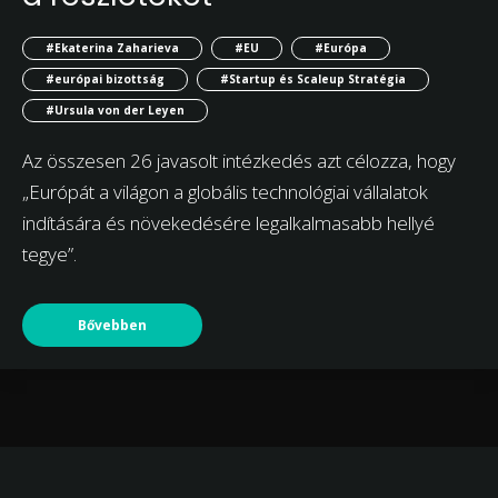
#Ekaterina Zaharieva
#EU
#Európa
#európai bizottság
#Startup és Scaleup Stratégia
#Ursula von der Leyen
Az összesen 26 javasolt intézkedés azt célozza, hogy
„Európát a világon a globális technológiai vállalatok
indítására és növekedésére legalkalmasabb hellyé
tegye”.
Bővebben