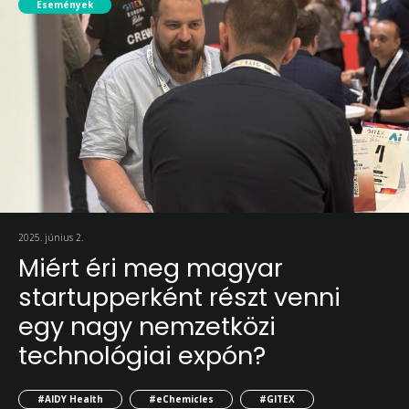
Események
2025. június 2.
Miért éri meg magyar
startupperként részt venni
egy nagy nemzetközi
technológiai expón?
#AIDY Health
#eChemicles
#GITEX