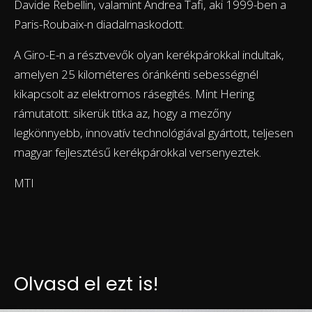
Davide Rebellin, valamint Andrea Tafi, aki 1999-ben a
Paris-Roubaix-n diadalmaskodott.
A Giro-E-n a résztvevők olyan kerékpárokkal indultak,
amelyen 25 kilométeres óránkénti sebességnél
kikapcsolt az elektromos rásegítés. Mint Hering
rámutatott: sikerük titka az, hogy a mezőny
legkönnyebb, innovatív technológiával gyártott, teljesen
magyar fejlesztésű kerékpárokkal versenyeztek.
MTI
Olvasd el ezt is!