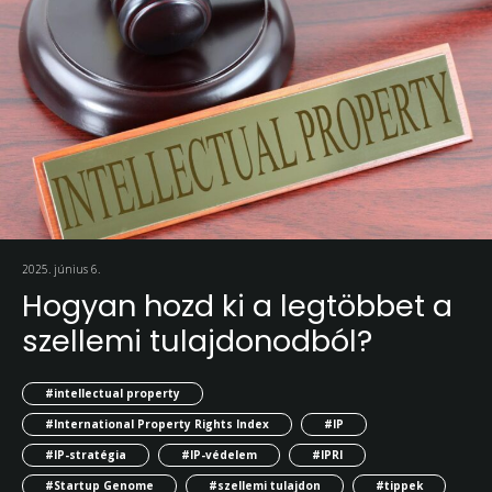
2025. június 6.
Hogyan hozd ki a legtöbbet a
szellemi tulajdonodból?
#intellectual property
#International Property Rights Index
#IP
#IP-stratégia
#IP-védelem
#IPRI
#Startup Genome
#szellemi tulajdon
#tippek