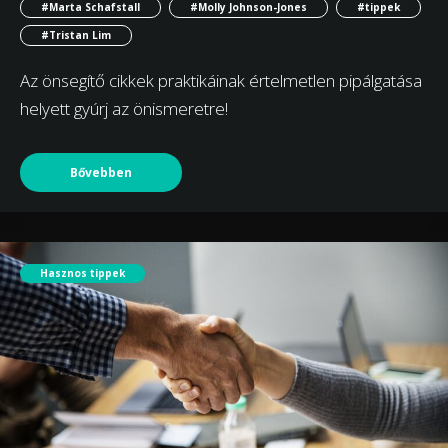
#Marta Schafstall
#Molly Johnson-Jones
#tippek
#Tristan Lim
Az önsegítő cikkek praktikáinak értelmetlen pipálgatása
helyett gyúrj az önismeretre!
Bővebben
Hasznos tippek