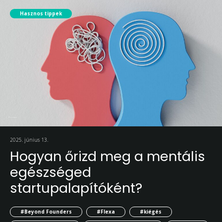
Hasznos tippek
2025. június 13.
Hogyan őrizd meg a mentális
egészséged
startupalapítóként?
#Beyond Founders
#Flexa
#kiégés