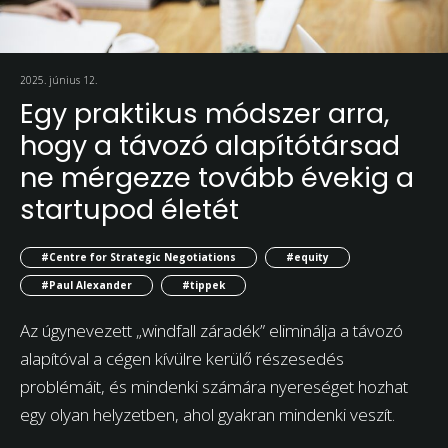
2025. június 12.
Egy praktikus módszer arra,
hogy a távozó alapítótársad
ne mérgezze tovább évekig a
startupod életét
#Centre for Strategic Negotiations
#equity
#Paul Alexander
#tippek
Az úgynevezett „windfall záradék” eliminálja a távozó
alapítóval a cégen kívülre kerülő részesedés
problémáit, és mindenki számára nyereséget hozhat
egy olyan helyzetben, ahol gyakran mindenki veszít.