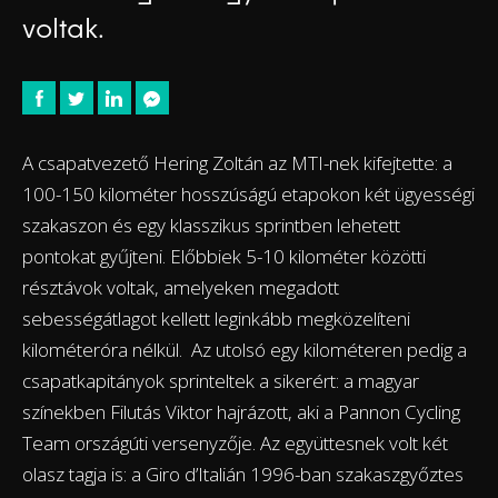
voltak.
A csapatvezető Hering Zoltán az MTI-nek kifejtette: a
100-150 kilométer hosszúságú etapokon két ügyességi
szakaszon és egy klasszikus sprintben lehetett
pontokat gyűjteni. Előbbiek 5-10 kilométer közötti
résztávok voltak, amelyeken megadott
sebességátlagot kellett leginkább megközelíteni
kilométeróra nélkül. Az utolsó egy kilométeren pedig a
csapatkapitányok sprinteltek a sikerért: a magyar
színekben Filutás Viktor hajrázott, aki a Pannon Cycling
Team országúti versenyzője. Az együttesnek volt két
olasz tagja is: a Giro d’Italián 1996-ban szakaszgyőztes