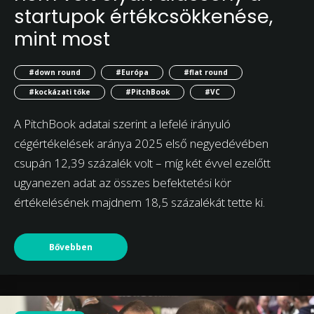
startupok értékcsökkenése,
mint most
#down round
#Európa
#flat round
#kockázati tőke
#PitchBook
#VC
A PitchBook adatai szerint a lefelé irányuló
cégértékelések aránya 2025 első negyedévében
csupán 12,39 százalék volt – míg két évvel ezelőtt
ugyanezen adat az összes befektetési kör
értékelésének majdnem 18,5 százalékát tette ki.
Bővebben