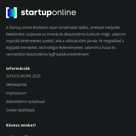
A Startup online felületein olyan tartalmakat találsz, amelyek mélyebb
betekintést nyújtanak az innovációs ökoszisztéma kulisszái mögé, valamint
inspiráló történeteket azoktól, akik a változás élén járnak. Itt megtalálod a
legújabb trendeket, technológiai fejleményeket, valamint a hazai és
nemzetközi ökoszisztéma legfrissebb eredményeit.
Információk
GITEX EUROPE 2025
Médiaajánlat
Impresszum
Adatvédelmi nyilatkozat
Cookie beállítások
Kövess minket!