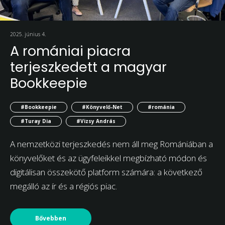
2025. június 4.
A romániai piacra
terjeszkedett a magyar
Bookkeepie
#Bookkeepie
#Könyvelő-Net
#románia
#Turay Dia
#Vizsy András
A nemzetközi terjeszkedés nem áll meg Romániában a
könyvelőket és az ügyfeleikkel megbízható módon és
digitálisan összekötő platform számára: a következő
megálló az ír és a régiós piac.
Bővebben