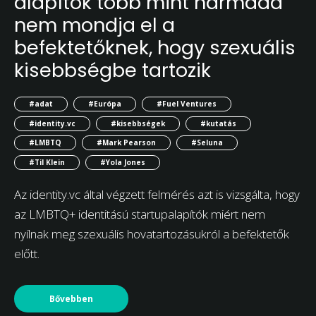
alapítók több mint harmada
nem mondja el a
befektetőknek, hogy szexuális
kisebbségbe tartozik
#adat
#Európa
#Fuel Ventures
#identity.vc
#kisebbségek
#kutatás
#LMBTQ
#Mark Pearson
#Seluna
#Til Klein
#Yola Jones
Az identity.vc által végzett felmérés azt is vizsgálta, hogy
az LMBTQ+ identitású startupalapítók miért nem
nyílnak meg szexuális hovatartozásukról a befektetők
előtt.
Bővebben