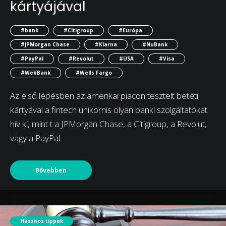
kártyájával
#bank
#Citigroup
#Európa
#JPMorgan Chase
#Klarna
#NuBank
#PayPal
#Revolut
#USA
#Visa
#WebBank
#Wells Fargo
Az első lépésben az amerikai piacon tesztelt betéti
kártyával a fintech unikornis olyan banki szolgáltatókat
hív ki, mint t a JPMorgan Chase, a Citigroup, a Revolut,
vagy a PayPal.
Bővebben
Hasznos tippek